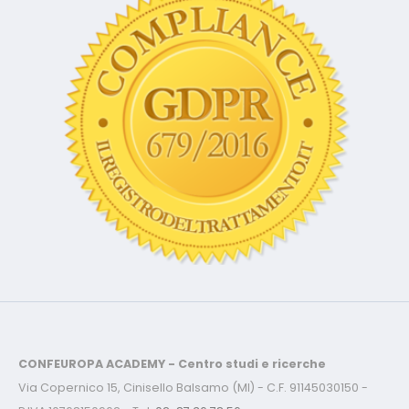
CONFEUROPA ACADEMY - Centro studi e ricerche
Via Copernico 15, Cinisello Balsamo (MI) - C.F. 91145030150 -
P.IVA 10768150962 - Tel.
02-87.36.78.56