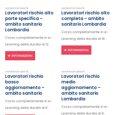
internet.
internet.
Rilascio regolare attestato a
Rilascio regolare attestato a
LAVORATORI SANITÀ
LAVORATORI SANITÀ
Lavoratori rischio alto
Lavoratori rischio alto
fine corso con protocollo
fine corso con protocollo
parte specifica –
completa – ambito
univoco di riconscimento.
univoco di riconscimento.
ambito sanitario
sanitario Lombardia
Lombardia
Corso completamente in e-
Corso completamente in e-
Learning della durata di 16
Learning della durata di 12
ore, fruibile 24/24h da ogni
INFORMAZIONI
ore, fruibile 24/24h da ogni
dispositivo connesso a
INFORMAZIONI
dispositivo connesso a
internet.
internet.
Rilascio regolare attestato a
Rilascio regolare attestato a
fine corso con protocollo
LAVORATORI SANITÀ
LAVORATORI SANITÀ
Lavoratori rischio
Lavoratori rischio
fine corso con protocollo
univoco di riconscimento.
basso
medio
univoco di riconscimento.
aggiornamento –
aggiornamento –
ambito sanitario
ambito sanitario
Lombardia
Corso completamente in e-
Corso completamente in e-
Learning della durata di 6
Learning della durata di 6
ore, fruibile 24/24h da ogni