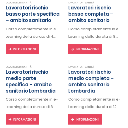
LAVORATORI SANITÀ
LAVORATORI SANITÀ
Lavoratori rischio
Lavoratori rischio
basso parte specifica
basso completa –
– ambito sanitario
ambito sanitario
Corso completamente in e-
Corso completamente in e-
Learning della durata di 4
Learning della durata di 8
ore, fruibile 24/24h da ogni
ore, fruibile 24/24h da ogni
INFORMAZIONI
INFORMAZIONI
dispositivo connesso a
dispositivo connesso a
internet.
internet.
Rilascio regolare attestato a
Rilascio regolare attestato a
LAVORATORI SANITÀ
LAVORATORI SANITÀ
Lavoratori rischio
Lavoratori rischio
fine corso con protocollo
fine corso con protocollo
medio parte
medio completa –
univoco di riconscimento.
univoco di riconscimento.
specifica – ambito
ambito sanitario
sanitario Lombardia
Lombardia
Corso completamente in e-
Corso completamente in e-
Learning della durata di 8
Learning della durata di 12
ore, fruibile 24/24h da ogni
ore, fruibile 24/24h da ogni
INFORMAZIONI
INFORMAZIONI
dispositivo connesso a
dispositivo connesso a