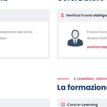
Verifica il corsi obblig
valutazione del rischio
Il nuovo Acco
cqua.
di lavoro ed R
APPROFONDI
E-LEARNING, VIDE
La formazion
Corsi e-Learning