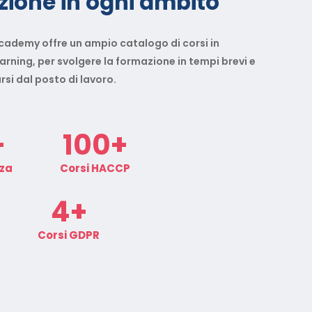
ione in ogni ambito
ademy offre un ampio catalogo di corsi in
rning, per svolgere la formazione in tempi brevi e
si dal posto di lavoro.
+
100
+
zza
Corsi HACCP
4
+
Corsi GDPR