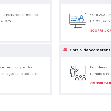
e indirizzata al mondo
Oltre 250 cor
R e HACCP
HACCP, sempl
SCOPRI IL C
Corsi videoconferenz
i e-Learning per i tuoi
Un calendari
per la gestione dei corsi
remoto e in 
CONSULTA I