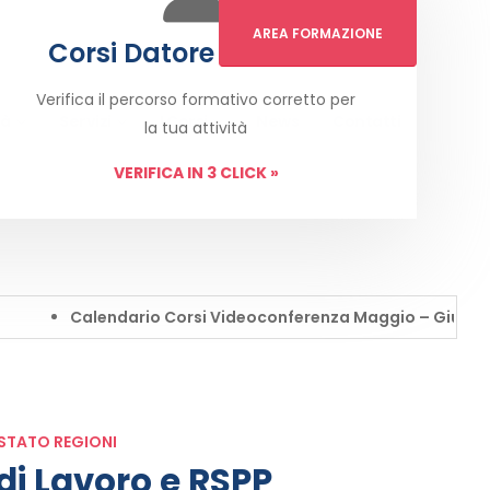
AREA FORMAZIONE
Corsi Datore di Lavoro
Verifica il percorso formativo corretto per
tà
Servizi
I Corsi
News
Contatti
la tua attività
VERIFICA IN 3 CLICK
»
Calendario Corsi Videoconferenza Maggio – Giugno 2026
TATO REGIONI
di Lavoro e RSPP