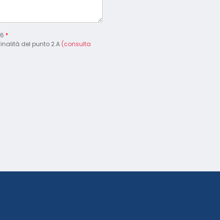
16
*
finalità del punto 2.A
(consulta