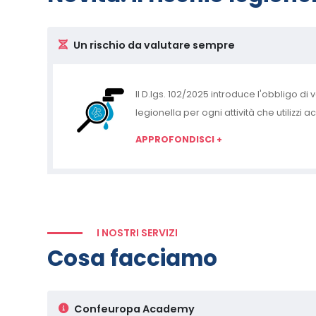
Un rischio da valutare sempre
Il D.lgs. 102/2025 introduce l'obbligo di 
legionella per ogni attività che utilizzi a
APPROFONDISCI +
I NOSTRI SERVIZI
Cosa facciamo
Confeuropa Academy