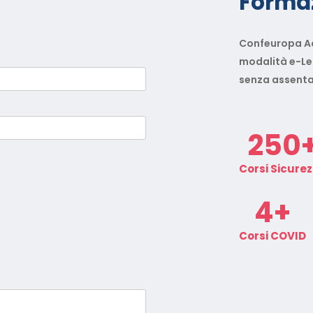
Formaz
Confeuropa Ac
modalità e-Lea
senza assentar
250
Corsi Sicure
4
+
Corsi COVID