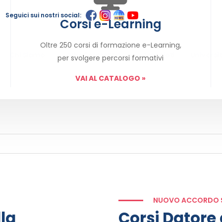
Seguici sui nostri social:
Corsi e-Learning
Oltre 250 corsi di formazione e-Learning,
Chi Siamo
Albo Formatori
Associati
Universi
per svolgere percorsi formativi
VAI AL CATALOGO
»
NUOVO ACCORDO S
lla
Corsi Datore 