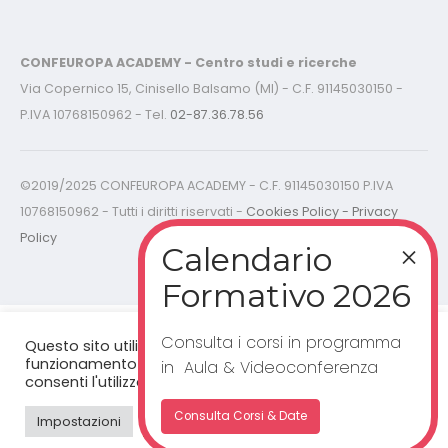
CONFEUROPA ACADEMY - Centro studi e ricerche
Via Copernico 15, Cinisello Balsamo (MI) - C.F. 91145030150 -
P.IVA 10768150962 - Tel.
02-87.36.78.56
©2019/2025 CONFEUROPA ACADEMY - C.F. 91145030150 P.IVA
10768150962 - Tutti i diritti riservati -
Cookies Policy - Privacy
Policy
Consulta i corsi in programma
Questo sito utilizza cookie per un corretto
funzionamento del sito web. Cliccando "accetta”,
in Aula & Videoconferenza
consenti l'utilizzo dei cookie.
Consulta Corsi & Date
Impostazioni
Accetta