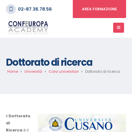
02-87.36.78.56
AREA FORMAZIONE
Dottorato di ricerca
Home
»
Università
»
Corsi universitari
»
Dottorato di ricerca
Il
Dottorato
di
Ricerca
è il