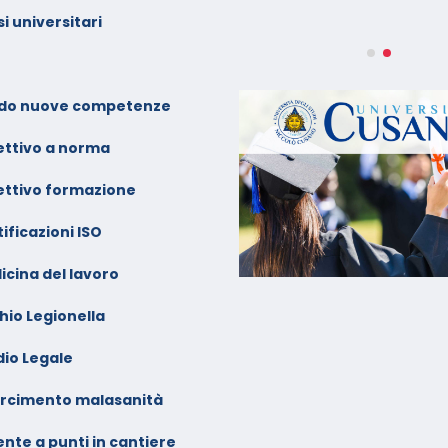
alendario Corsi
ideoconferenza Marzo –
i universitari
prile 2026
alendario Corsi
ideoconferenza Gennaio –
do nuove competenze
ebbraio 2026
ettivo a norma
ettivo formazione
ificazioni ISO
icina del lavoro
hio Legionella
dio Legale
arcimento malasanità
nte a punti in cantiere