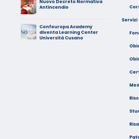
C
Nuovo Decreto Normativa
 –
V
Cors
Antincendio
A
Servizi
Confeuropa Academy
C
diventa Learning Center
io –
V
Fon
Università Cusano
F
Obi
Obi
Cert
Med
Risc
Stu
Ris
Pate