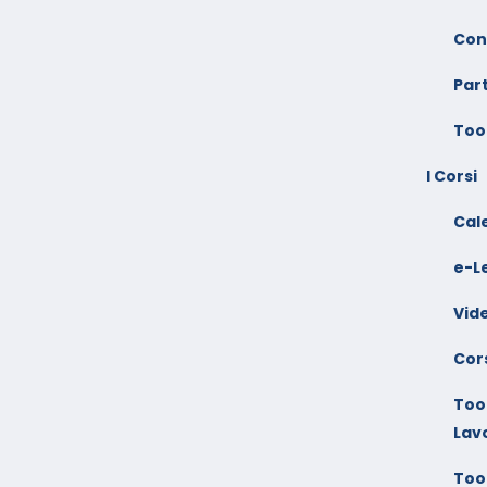
Con
Par
Too
I Corsi
Cal
e-L
Vid
Cors
Tool
Lav
Tool