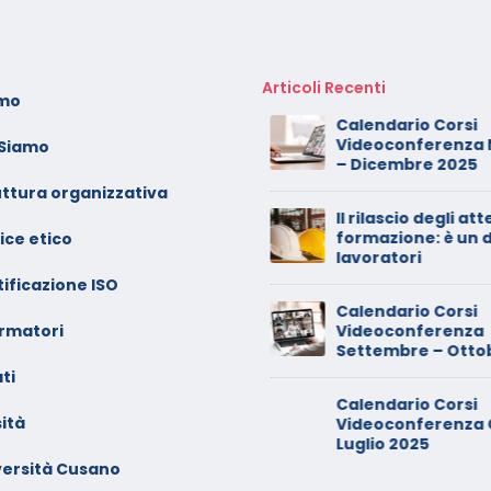
Articoli Recenti
amo
oto dei minori sui social:
Calendario Corsi
erve il consenso di
Videoconferenza 
 Siamo
ntrambi i genitori
– Dicembre 2025
uttura organizzativa
alendario Corsi
Il rilascio degli atte
ideoconferenza Maggio –
formazione: è un di
ice etico
iugno 2026
lavoratori
ificazione ISO
inimarket di Rozzano al
Calendario Corsi
ormatori
etaccio
Videoconferenza
Settembre – Ottob
ti
ade dalla sedia in smart
Calendario Corsi
orking, riconosciuto
ità
Videoconferenza G
’infortunio sul lavoro
Luglio 2025
versità Cusano