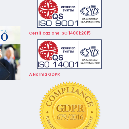
Calendario Corsi
Videoconferenza Marzo –
Aprile 2026
Calendario Corsi
Videoconferenza Gennaio –
Certificazione ISO 14001:2015
Febbraio 2026
A Norma GDPR