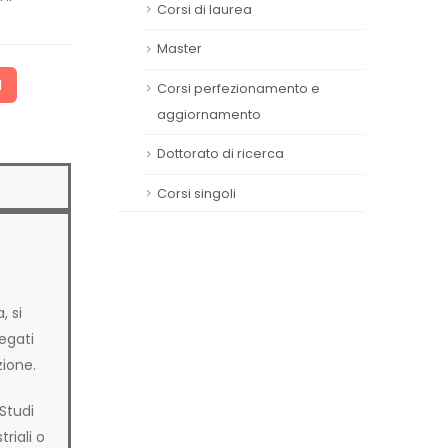
Corsi di laurea
Master
I
Corsi perfezionamento e
aggiornamento
Dottorato di ricerca
Corsi singoli
, si
egati
zione.
Studi
riali o