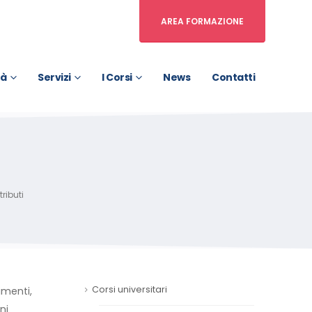
AREA FORMAZIONE
tà
Servizi
I Corsi
News
Contatti
ributi
Corsi universitari
imenti,
ni