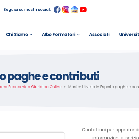
Seguici sui nostri social:
Chi Siamo
Albo Formatori
Associati
Universi
rto paghe e contributi
area Economico Giuridica Online
»
Master I Livello in Esperto paghe e cont
Contattaci per approfond
informazioni e iscrizio