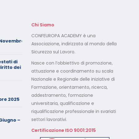
Chi Siamo
Foto dei minori sui social:
CONFEUROPA ACADEMY è una
Novembre
serve il consenso di
Associazione, indirizzata al mondo della
entrambi i genitori
Sicurezza sul Lavoro.
stati di
Calendario Corsi
Nasce con l’obbiettivo di promozione,
ritto dei
Videoconferenza Maggio –
attuazione e coordinamento su scala
Giugno 2026
Nazionale e Regionale delle iniziative di
Formazione, orientamento, ricerca,
Minimarket di Rozzano al
setaccio
addestramento, formazione
re 2025
universitaria, qualificazione e
riqualificazione professionale in svariati
Cade dalla sedia in smart
working, riconosciuto
settori lavorativi.
iugno –
l’infortunio sul lavoro
Certificazione ISO 9001:2015