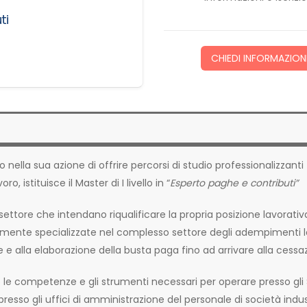
ti
CHIEDI INFORMAZION
nella sua azione di offrire percorsi di studio professionalizzanti
o, istituisce il Master di I livello in “
Esperto paghe e contributi”
 settore che intendano riqualificare la propria posizione lavorativa
ltamente specializzate nel complesso settore degli adempimenti l
ne e alla elaborazione della busta paga fino ad arrivare alla cessa
o le competenze e gli strumenti necessari per operare presso gli 
esso gli uffici di amministrazione del personale di società indust