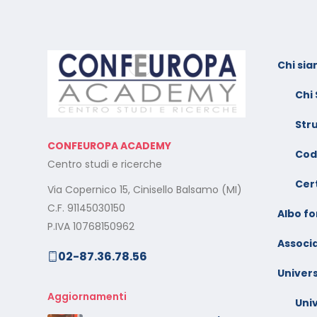
Chi si
l:
Calendario Corsi
F
Videoconferenza Novembre
s
Chi
– Dicembre 2025
e
Str
Il rilascio degli attestati di
C
CONFEUROPA ACADEMY
o –
formazione: è un diritto dei
V
Cod
Centro studi e ricerche
lavoratori
G
Cert
Via Copernico 15, Cinisello Balsamo (MI)
al
Calendario Corsi
M
C.F. 91145030150
Videoconferenza
Albo f
s
P.IVA 10768150962
Settembre – Ottobre 2025
Associa
02-87.36.78.56
rt
C
Calendario Corsi
w
Univers
Videoconferenza Giugno –
l
Luglio 2025
Aggiornamenti
Uni