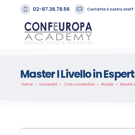
02-87.36.78.56
Contatta il nostro staff
Master I Livello in Espe
Home
»
Università
»
Corsi universitari
»
Master
»
Master 