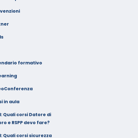
venzioni
tner
ls
endario formativo
earning
eoConferenza
i in aula
: Quali corsi Datore di
oro e RSPP devo fare?
: Quali corsi sicurezza