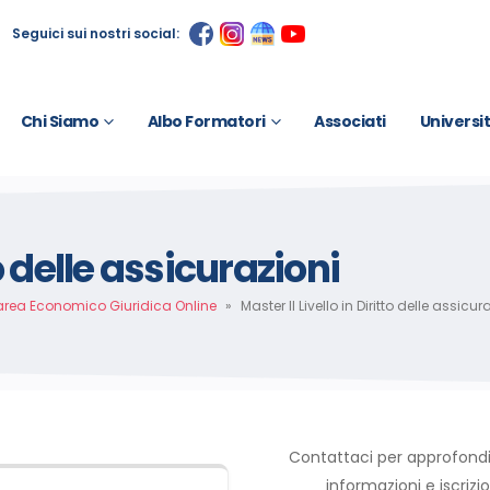
Seguici sui nostri social:
Chi Siamo
Albo Formatori
Associati
Universi
to delle assicurazioni
area Economico Giuridica Online
»
Master II Livello in Diritto delle assicur
Contattaci per approfond
informazioni e iscrizio