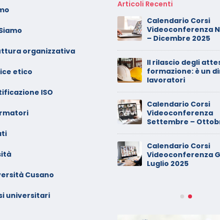
Articoli Recenti
amo
oto dei minori sui social:
Calendario Corsi
erve il consenso di
Videoconferenza 
 Siamo
ntrambi i genitori
– Dicembre 2025
uttura organizzativa
alendario Corsi
Il rilascio degli atte
ideoconferenza Maggio –
formazione: è un di
ice etico
iugno 2026
lavoratori
ificazione ISO
inimarket di Rozzano al
Calendario Corsi
ormatori
etaccio
Videoconferenza
Settembre – Ottob
ti
ade dalla sedia in smart
Calendario Corsi
orking, riconosciuto
ità
Videoconferenza G
’infortunio sul lavoro
Luglio 2025
versità Cusano
alendario Corsi
ideoconferenza Marzo –
i universitari
prile 2026