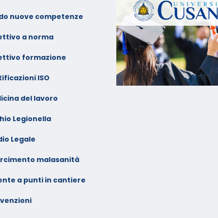
alendario Corsi
ideoconferenza Gennaio –
do nuove competenze
ebbraio 2026
ettivo a norma
ettivo formazione
ificazioni ISO
icina del lavoro
hio Legionella
dio Legale
arcimento malasanità
nte a punti in cantiere
venzioni