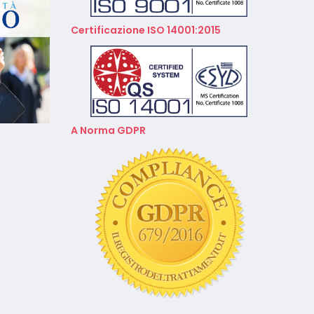
Calendario Corsi
Videoconferenza Gennaio –
Certificazione ISO 14001:2015
Febbraio 2026
A Norma GDPR