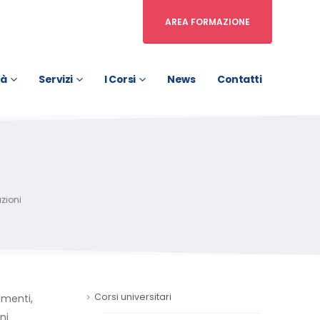
AREA FORMAZIONE
tà
Servizi
I Corsi
News
Contatti
azioni
Corsi universitari
imenti,
ni