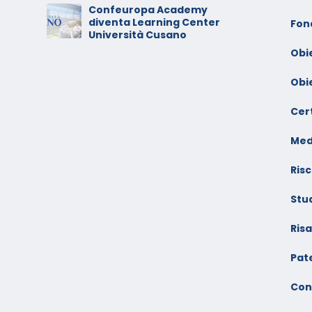
Confeuropa Academy
C
diventa Learning Center
io –
V
Fon
Università Cusano
F
Obi
Obi
Cert
Med
Risc
Stu
Ris
Pate
Con