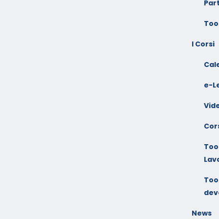
Par
Too
I Corsi
Cal
e-L
Vid
Cors
Tool
Lav
Tool
dev
News