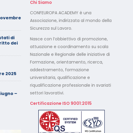
Chi Siamo
Foto dei minori sui social:
CONFEUROPA ACADEMY è una
Novembre
serve il consenso di
Associazione, indirizzata al mondo della
entrambi i genitori
Sicurezza sul Lavoro.
stati di
Calendario Corsi
Nasce con l’obbiettivo di promozione,
ritto dei
Videoconferenza Maggio –
attuazione e coordinamento su scala
Giugno 2026
Nazionale e Regionale delle iniziative di
Formazione, orientamento, ricerca,
Minimarket di Rozzano al
setaccio
addestramento, formazione
re 2025
universitaria, qualificazione e
riqualificazione professionale in svariati
Cade dalla sedia in smart
working, riconosciuto
settori lavorativi.
iugno –
l’infortunio sul lavoro
Certificazione ISO 9001:2015
Calendario Corsi
Videoconferenza Marzo –
Aprile 2026