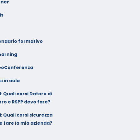
tner
ls
endario formativo
earning
eoConferenza
i in aula
: Quali corsi Datore di
oro e RSPP devo fare?
: Quali corsi sicurezza
e fare la mia azienda?