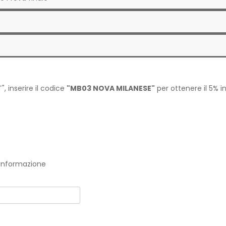
", inserire il codice
"MB03 NOVA MILANESE"
per ottenere il 5% i
a informazione