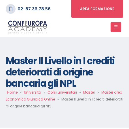
02-87.36.78.56
AREA FORMAZIONE
Master II Livello in I crediti
deteriorati di origine
bancaria gli NPL
Home
»
Università
»
Corsi universitari
»
Master
»
Master area
Economico Giuridica Online
»
Master II Livello in I crediti deteriorati
di origine bancaria gli NPL