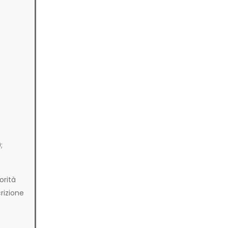
;
orità
crizione