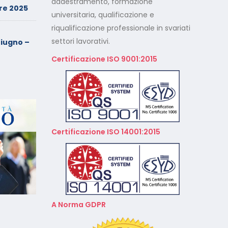
addestramento, formazione
re 2025
universitaria, qualificazione e
riqualificazione professionale in svariati
Cade dalla sedia in smart
working, riconosciuto
settori lavorativi.
iugno –
l’infortunio sul lavoro
Certificazione ISO 9001:2015
Calendario Corsi
Videoconferenza Marzo –
Aprile 2026
Calendario Corsi
Videoconferenza Gennaio –
Certificazione ISO 14001:2015
Febbraio 2026
A Norma GDPR