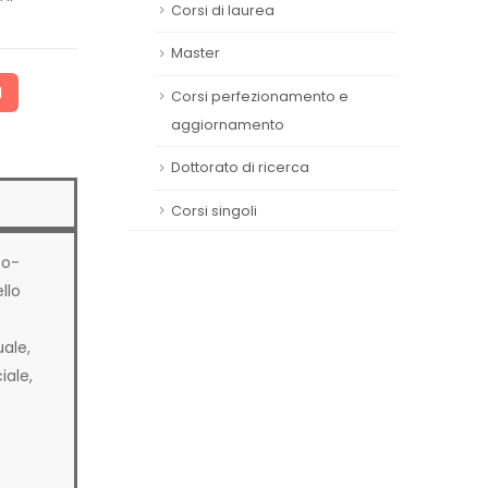
Corsi di laurea
Master
I
Corsi perfezionamento e
aggiornamento
Dottorato di ricerca
Corsi singoli
co-
llo
uale,
iale,