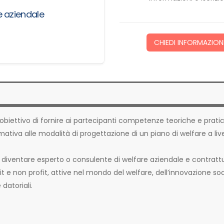
e aziendale
CHIEDI INFORMAZION
l’obiettivo di fornire ai partecipanti competenze teoriche e prati
mativa alle modalità di progettazione di un piano di welfare a live
a diventare esperto o consulente di welfare aziendale e contratt
t e non profit, attive nel mondo del welfare, dell’innovazione soc
datoriali.