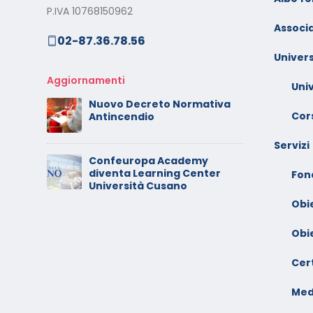
P.IVA 10768150962
Settembre – Ottobre 2025
Associa
02-87.36.78.56
rt
C
Calendario Corsi
w
Univers
Videoconferenza Giugno –
l
Luglio 2025
Aggiornamenti
Uni
C
Nuovo Decreto Normativa
 –
V
Cors
Antincendio
A
Servizi
Confeuropa Academy
C
diventa Learning Center
io –
V
Fon
Università Cusano
F
Obi
Obi
Cert
Med