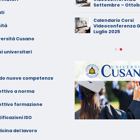
Settembre – Ottob
ti
ade dalla sedia in smart
Calendario Corsi
orking, riconosciuto
ità
Videoconferenza G
’infortunio sul lavoro
Luglio 2025
versità Cusano
alendario Corsi
ideoconferenza Marzo –
i universitari
prile 2026
alendario Corsi
ideoconferenza Gennaio –
do nuove competenze
ebbraio 2026
ettivo a norma
ettivo formazione
ificazioni ISO
icina del lavoro