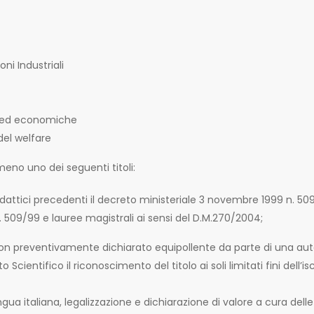
oni Industriali
he ed economiche
del welfare
lmeno uno dei seguenti titoli:
attici precedenti il decreto ministeriale 3 novembre 1999 n. 509
D.M. 509/99 e lauree magistrali ai sensi del D.M.270/2004;
o non preventivamente dichiarato equipollente da parte di una aut
entifico il riconoscimento del titolo ai soli limitati fini dell’is
gua italiana, legalizzazione e dichiarazione di valore a cura delle