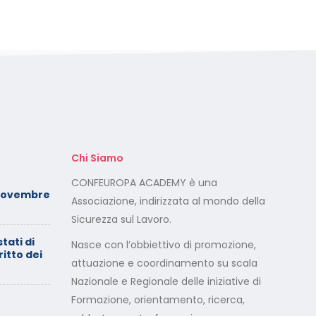
Chi Siamo
Foto dei minori sui social:
CONFEUROPA ACADEMY è una
Novembre
serve il consenso di
Associazione, indirizzata al mondo della
entrambi i genitori
Sicurezza sul Lavoro.
stati di
Calendario Corsi
Nasce con l’obbiettivo di promozione,
ritto dei
Videoconferenza Maggio –
attuazione e coordinamento su scala
Giugno 2026
Nazionale e Regionale delle iniziative di
Formazione, orientamento, ricerca,
Minimarket di Rozzano al
setaccio