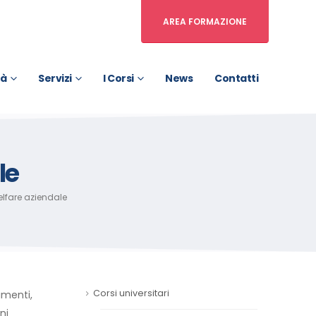
AREA FORMAZIONE
tà
Servizi
I Corsi
News
Contatti
le
elfare aziendale
Corsi universitari
imenti,
ni