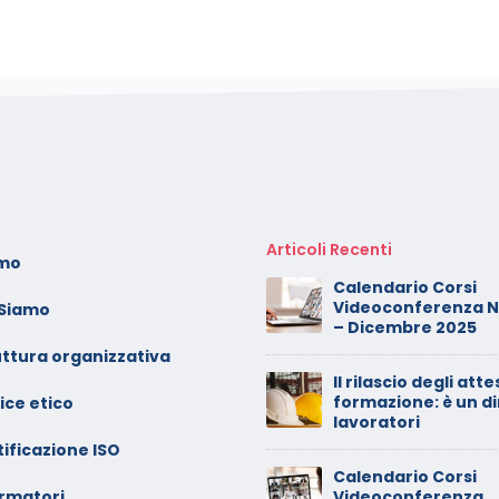
Articoli Recenti
amo
oto dei minori sui social:
Calendario Corsi
erve il consenso di
Videoconferenza 
 Siamo
ntrambi i genitori
– Dicembre 2025
uttura organizzativa
alendario Corsi
Il rilascio degli atte
ideoconferenza Maggio –
formazione: è un di
ice etico
iugno 2026
lavoratori
ificazione ISO
inimarket di Rozzano al
Calendario Corsi
ormatori
etaccio
Videoconferenza