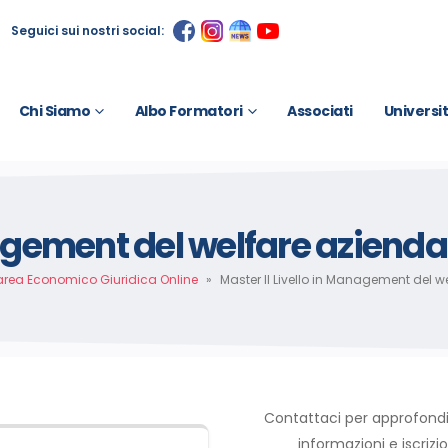
Seguici sui nostri social:
Chi Siamo
Albo Formatori
Associati
Universi
nagement del welfare azienda
area Economico Giuridica Online
»
Master II Livello in Management del w
Contattaci per approfond
informazioni e iscrizio