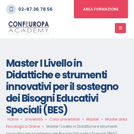
02-87.36.78.56
AREA FORMAZIONE
Master I Livello in
Didattiche e strumenti
innovativi per il sostegno
dei Bisogni Educativi
Speciali (BES)
Home
»
Università
»
Corsi universitari
»
Master
»
Master area
Psicologica Online
»
Master I Livello in Didattiche e strumenti
innovativi per il sostegno dei Bisogni Educativi Speciali (BES)