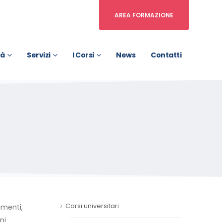
AREA FORMAZIONE
tà
Servizi
I Corsi
News
Contatti
Corsi universitari
imenti,
ni