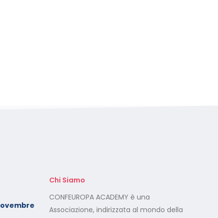
Chi Siamo
Foto dei minori sui social:
CONFEUROPA ACADEMY è una
Novembre
serve il consenso di
Associazione, indirizzata al mondo della
entrambi i genitori