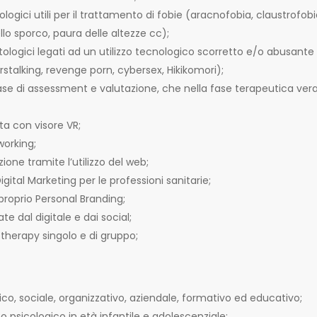
ici utili per il trattamento di fobie (aracnofobia, claustrofobi
llo sporco, paura delle altezze cc);
tologici legati ad un utilizzo tecnologico scorretto e/o abusante
stalking, revenge porn, cybersex, Hikikomori);
in fase di assessment e valutazione, che nella fase terapeutica ver
ta con visore VR;
working;
ione tramite l’utilizzo del web;
ital Marketing per le professioni sanitarie;
 proprio Personal Branding;
e dal digitale e dai social;
therapy singolo e di gruppo;
co, sociale, organizzativo, aziendale, formativo ed educativo;
sicologico in età infantile e adolescenziale;