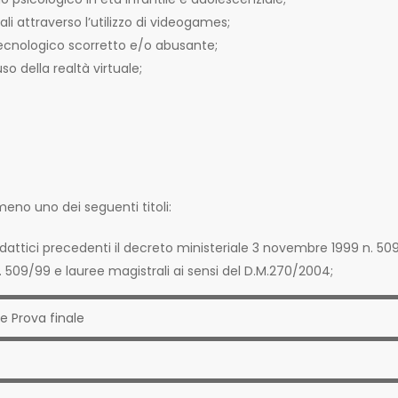
li attraverso l’utilizzo di videogames;
 tecnologico scorretto e/o abusante;
o della realtà virtuale;
lmeno uno dei seguenti titoli:
attici precedenti il decreto ministeriale 3 novembre 1999 n. 509
D.M. 509/99 e lauree magistrali ai sensi del D.M.270/2004;
e Prova finale