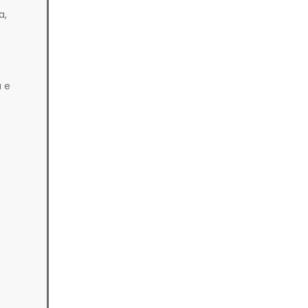
a,
a e