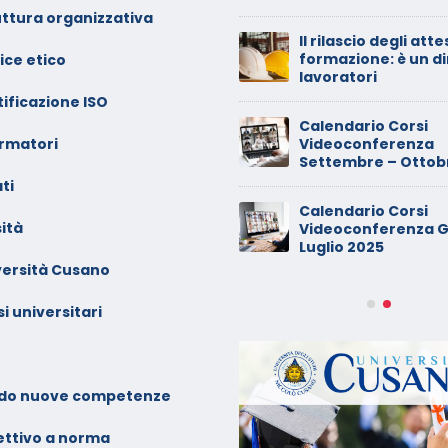
uttura organizzativa
alendario Corsi
Il rilascio degli atte
ideoconferenza Maggio –
formazione: è un di
ice etico
iugno 2026
lavoratori
ificazione ISO
inimarket di Rozzano al
Calendario Corsi
ormatori
etaccio
Videoconferenza
Settembre – Ottob
ti
ade dalla sedia in smart
Calendario Corsi
orking, riconosciuto
ità
Videoconferenza G
’infortunio sul lavoro
Luglio 2025
versità Cusano
alendario Corsi
ideoconferenza Marzo –
i universitari
prile 2026
alendario Corsi
ideoconferenza Gennaio –
do nuove competenze
ebbraio 2026
ettivo a norma