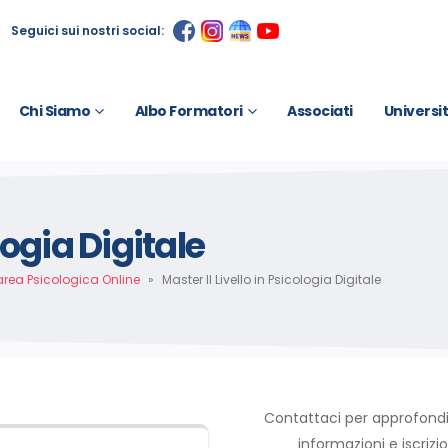
Seguici sui nostri social:
Chi Siamo
Albo Formatori
Associati
Universi
logia Digitale
area Psicologica Online
»
Master II Livello in Psicologia Digitale
Contattaci per approfond
informazioni e iscrizio