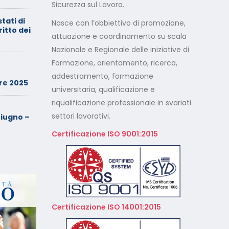
Sicurezza sul Lavoro.
stati di
Calendario Corsi
Nasce con l’obbiettivo di promozione,
ritto dei
Videoconferenza Maggio –
attuazione e coordinamento su scala
Giugno 2026
Nazionale e Regionale delle iniziative di
Formazione, orientamento, ricerca,
Minimarket di Rozzano al
setaccio
addestramento, formazione
re 2025
universitaria, qualificazione e
riqualificazione professionale in svariati
Cade dalla sedia in smart
working, riconosciuto
settori lavorativi.
iugno –
l’infortunio sul lavoro
Certificazione ISO 9001:2015
Calendario Corsi
Videoconferenza Marzo –
Aprile 2026
Calendario Corsi
Videoconferenza Gennaio –
Certificazione ISO 14001:2015
Febbraio 2026