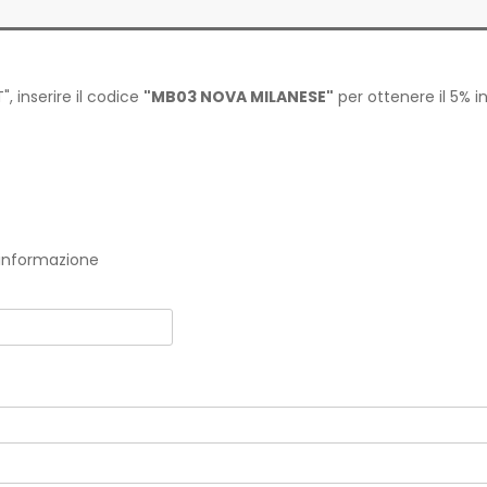
", inserire il codice
"MB03 NOVA MILANESE"
per ottenere il 5% i
a informazione