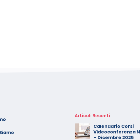
Articoli Recenti
amo
oto dei minori sui social:
Calendario Corsi
erve il consenso di
Videoconferenza 
 Siamo
ntrambi i genitori
– Dicembre 2025