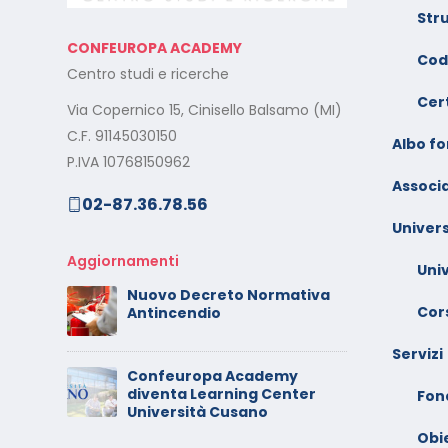
Str
Il rilascio degli attestati di
C
CONFEUROPA ACADEMY
o –
formazione: è un diritto dei
V
Cod
Centro studi e ricerche
lavoratori
G
Cert
Via Copernico 15, Cinisello Balsamo (MI)
al
Calendario Corsi
M
C.F. 91145030150
Videoconferenza
Albo f
s
P.IVA 10768150962
Settembre – Ottobre 2025
Associa
02-87.36.78.56
rt
C
Calendario Corsi
w
Univers
Videoconferenza Giugno –
l
Luglio 2025
Aggiornamenti
Uni
C
Nuovo Decreto Normativa
 –
V
Cors
Antincendio
A
Servizi
Confeuropa Academy
C
diventa Learning Center
io –
V
Fon
Università Cusano
F
Obi