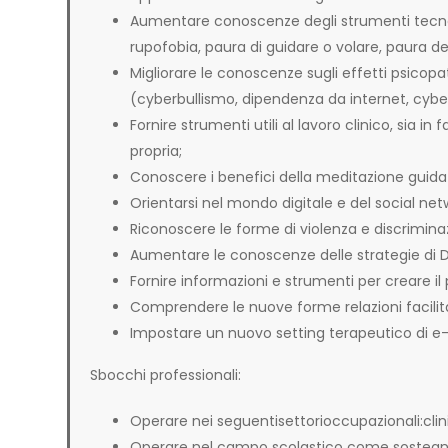
Aumentare conoscenze degli strumenti tecnolog
rupofobia, paura di guidare o volare, paura de
Migliorare le conoscenze sugli effetti psicopa
(cyberbullismo, dipendenza da internet, cyber
Fornire strumenti utili al lavoro clinico, sia 
propria;
Conoscere i benefici della meditazione guida
Orientarsi nel mondo digitale e del social net
Riconoscere le forme di violenza e discriminaz
Aumentare le conoscenze delle strategie di Dig
Fornire informazioni e strumenti per creare il
Comprendere le nuove forme relazioni facilitat
Impostare un nuovo setting terapeutico di e-
Sbocchi professionali:
Operare nei seguentisettorioccupazionali:clini
Operare nel campo scolastico come sostegno p