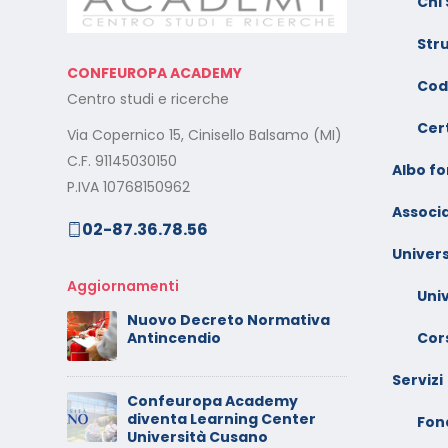
Chi
– Dicembre 2025
e
Str
Il rilascio degli attestati di
C
CONFEUROPA ACADEMY
o –
formazione: è un diritto dei
V
Cod
Centro studi e ricerche
lavoratori
G
Cert
Via Copernico 15, Cinisello Balsamo (MI)
al
Calendario Corsi
M
C.F. 91145030150
Videoconferenza
Albo f
s
P.IVA 10768150962
Settembre – Ottobre 2025
Associa
02-87.36.78.56
rt
C
Calendario Corsi
w
Univers
Videoconferenza Giugno –
l
Luglio 2025
Aggiornamenti
Uni
C
Nuovo Decreto Normativa
 –
V
Cors
Antincendio
A
Servizi
Confeuropa Academy
C
diventa Learning Center
io –
V
Fon
Università Cusano
F