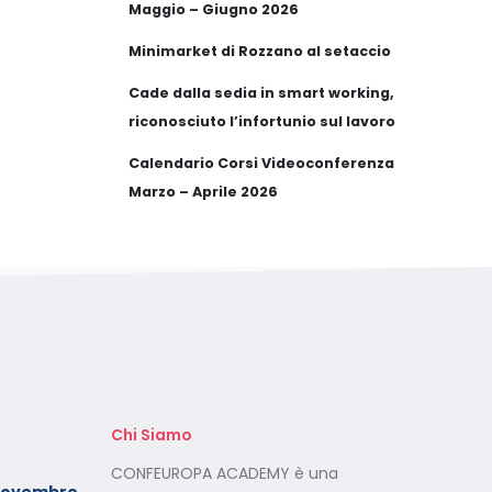
Maggio – Giugno 2026
Minimarket di Rozzano al setaccio
Cade dalla sedia in smart working,
riconosciuto l’infortunio sul lavoro
Calendario Corsi Videoconferenza
Marzo – Aprile 2026
Chi Siamo
Foto dei minori sui social:
CONFEUROPA ACADEMY è una
Novembre
serve il consenso di