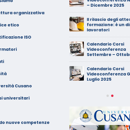
 Siamo
ntrambi i genitori
– Dicembre 2025
uttura organizzativa
alendario Corsi
Il rilascio degli atte
ideoconferenza Maggio –
formazione: è un di
ice etico
iugno 2026
lavoratori
ificazione ISO
inimarket di Rozzano al
Calendario Corsi
ormatori
etaccio
Videoconferenza
Settembre – Ottob
ti
ade dalla sedia in smart
Calendario Corsi
orking, riconosciuto
ità
Videoconferenza G
’infortunio sul lavoro
Luglio 2025
versità Cusano
alendario Corsi
ideoconferenza Marzo –
i universitari
prile 2026
alendario Corsi
ideoconferenza Gennaio –
do nuove competenze
ebbraio 2026