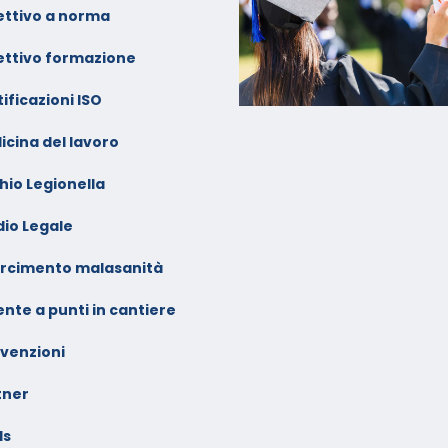
ettivo a norma
ettivo formazione
ificazioni ISO
icina del lavoro
hio Legionella
dio Legale
arcimento malasanità
nte a punti in cantiere
venzioni
tner
ls