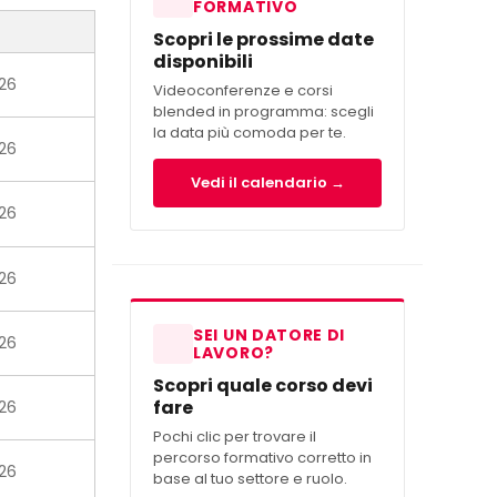
FORMATIVO
Scopri le prossime date
disponibili
026
Videoconferenze e corsi
blended in programma: scegli
la data più comoda per te.
026
Vedi il calendario →
026
026
SEI UN DATORE DI
026
LAVORO?
Scopri quale corso devi
fare
026
Pochi clic per trovare il
percorso formativo corretto in
026
base al tuo settore e ruolo.