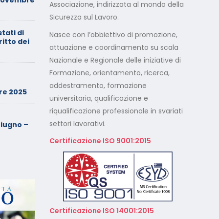
Associazione, indirizzata al mondo della
entrambi i genitori
Sicurezza sul Lavoro.
stati di
Calendario Corsi
Nasce con l’obbiettivo di promozione,
ritto dei
Videoconferenza Maggio –
attuazione e coordinamento su scala
Giugno 2026
Nazionale e Regionale delle iniziative di
Formazione, orientamento, ricerca,
Minimarket di Rozzano al
setaccio
addestramento, formazione
re 2025
universitaria, qualificazione e
riqualificazione professionale in svariati
Cade dalla sedia in smart
working, riconosciuto
settori lavorativi.
iugno –
l’infortunio sul lavoro
Certificazione ISO 9001:2015
Calendario Corsi
Videoconferenza Marzo –
Aprile 2026
Calendario Corsi
Videoconferenza Gennaio –
Certificazione ISO 14001:2015
Febbraio 2026