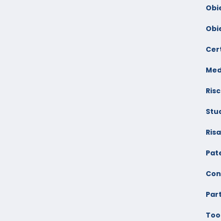
Obi
Obi
Cert
Med
Risc
Stu
Ris
Pate
Con
Par
Too