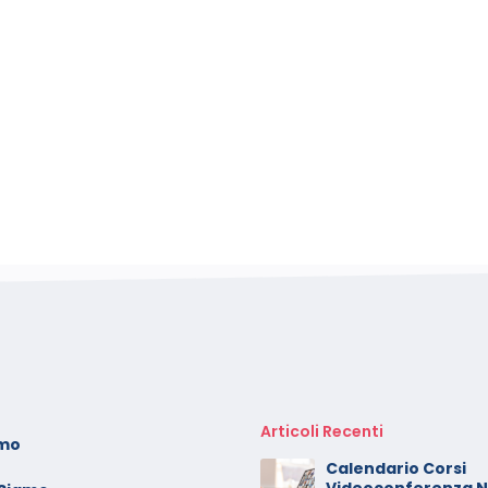
Articoli Recenti
amo
oto dei minori sui social:
Calendario Corsi
erve il consenso di
Videoconferenza 