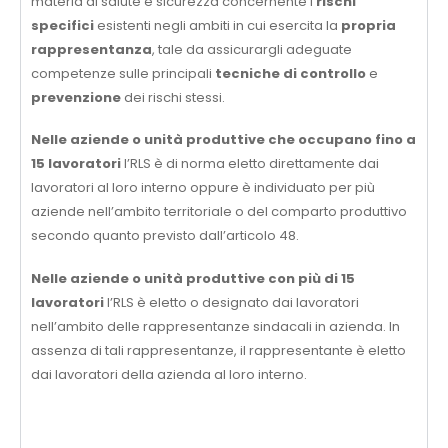
materia di salute e sicurezza concernente i
rischi
specifici
esistenti negli ambiti in cui esercita la
propria
rappresentanza
, tale da assicurargli adeguate
competenze sulle principali
tecniche di controllo
e
prevenzione
dei rischi stessi.
Nelle aziende o unità produttive che occupano fino a
15 lavoratori
l’RLS è di norma eletto direttamente dai
lavoratori al loro interno oppure è individuato per più
aziende nell’ambito territoriale o del comparto produttivo
secondo quanto previsto dall’articolo 48.
Nelle aziende o unità produttive con più di 15
lavoratori
l’RLS è eletto o designato dai lavoratori
nell’ambito delle rappresentanze sindacali in azienda. In
assenza di tali rappresentanze, il rappresentante è eletto
dai lavoratori della azienda al loro interno.