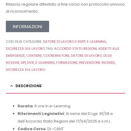
Rilascio regolare attestato a fine corso con protocollo univoco
di riconscimento.
INFORMAZIONI
COD:
DL16
CATEGORIE:
DATORE DI LAVORO E RSPP
,
E-LEARNING
,
SICUREZZA SUL LAVORO
TAG:
ACCORDO STATO REGIONI
,
ADDETTI ALLE
EMERGENZE
,
CANTIERE
,
COORDINATORE
,
DATORE DI LAVORO
,
DLGS
81/2008
,
DPI
,
DVR
,
E-LEARNING
,
FORMAZIONE
,
PREVENZIONE INCENDI
,
SICUREZZA SUL LAVORO
DESCRIZIONE
Durata
: 6 ore in e-Learning
Riferimenti Legislativi
: Ai sensi del D.Lgs. 81/08 e
dell'Accordo Stato Regioni del 17/04/2025 e s.m.i.
Codice Corso
: DL-CANT