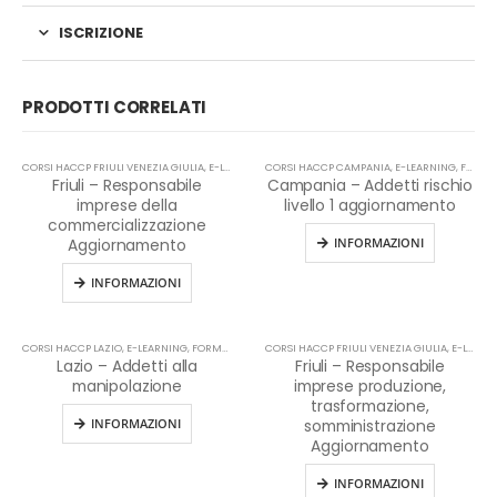
ISCRIZIONE
PRODOTTI CORRELATI
CORSI HACCP FRIULI VENEZIA GIULIA
,
E-LEARNING
CORSI HACCP CAMPANIA
,
HACCP
,
E-LEARNING
,
FORMAZIONE HACCP IN LINGUA ITALIANA
Friuli – Responsabile
Campania – Addetti rischio
imprese della
livello 1 aggiornamento
commercializzazione
INFORMAZIONI
Aggiornamento
INFORMAZIONI
CORSI HACCP LAZIO
,
E-LEARNING
,
FORMAZIONE HACCP IN LINGUA ITALIANA
CORSI HACCP FRIULI VENEZIA GIULIA
,
HACCP
,
E-LEARNING
Lazio – Addetti alla
Friuli – Responsabile
manipolazione
imprese produzione,
trasformazione,
INFORMAZIONI
somministrazione
Aggiornamento
INFORMAZIONI