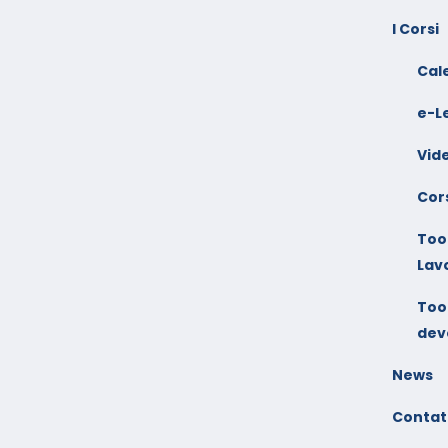
I Corsi
Cal
e-L
Vid
Cors
Tool
Lav
Tool
dev
News
Contat