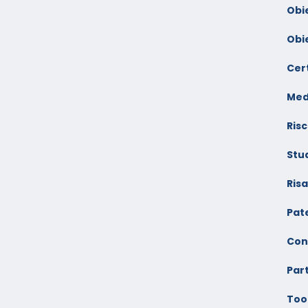
Obi
Obi
Cert
Med
Risc
Stu
Ris
Pate
Con
Par
Too