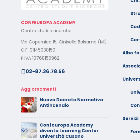
Chi
– Dicembre 2025
e
Str
Il rilascio degli attestati di
C
CONFEUROPA ACADEMY
o –
formazione: è un diritto dei
V
Cod
Centro studi e ricerche
lavoratori
G
Cert
Via Copernico 15, Cinisello Balsamo (MI)
al
Calendario Corsi
M
C.F. 91145030150
Videoconferenza
Albo f
s
P.IVA 10768150962
Settembre – Ottobre 2025
Associa
02-87.36.78.56
rt
C
Calendario Corsi
w
Univers
Videoconferenza Giugno –
l
Luglio 2025
Aggiornamenti
Uni
C
Nuovo Decreto Normativa
 –
V
Cors
Antincendio
A
Servizi
Confeuropa Academy
C
diventa Learning Center
io –
V
Fon
Università Cusano
F