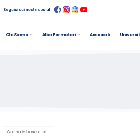
Seguici sui nostri social:
Chi Siamo
Albo Formatori
Associati
Universi
: