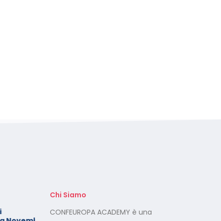
Chi Siamo
Foto dei minori sui social:
CONFEUROPA ACADEMY è una
Novembre
serve il consenso di