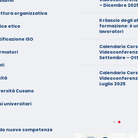
 Siamo
ntrambi i genitori
– Dicembre 2025
uttura organizzativa
alendario Corsi
Il rilascio degli atte
ideoconferenza Maggio –
formazione: è un di
ice etico
iugno 2026
lavoratori
ificazione ISO
inimarket di Rozzano al
Calendario Corsi
ormatori
etaccio
Videoconferenza
Settembre – Ottob
ti
ade dalla sedia in smart
Calendario Corsi
orking, riconosciuto
ità
Videoconferenza G
’infortunio sul lavoro
Luglio 2025
versità Cusano
alendario Corsi
ideoconferenza Marzo –
i universitari
prile 2026
alendario Corsi
ideoconferenza Gennaio –
do nuove competenze
ebbraio 2026