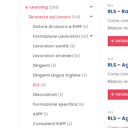
RLS
e-Learning
(293)
RLS – R
Sicurezza sul Lavoro
(174)
Corso comp
Datore di Lavoro e RSPP
(5)
Rilascio r
Formazione Lavoratori
(121)
INFORM
Lavoratori sanità
(9)
Lavoratori stranieri
(10)
RLS
RLS – A
Dirigenti
(3)
Corso comp
Dirigenti Lingua Inglese
(2)
Rilascio r
RLS
(3)
Diisocianati
INFORM
(2)
Formazione specifica
(9)
RLS
ASPP
(1)
RLS – A
Consulenti RSPP
(2)
Corso comp