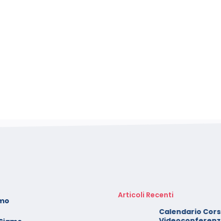
Articoli Recenti
amo
oto dei minori sui social:
Calendario Corsi
erve il consenso di
Videoconferenza 