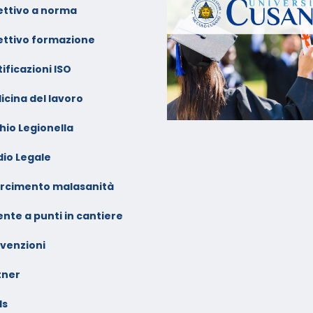
ettivo a norma
ettivo formazione
ificazioni ISO
icina del lavoro
hio Legionella
dio Legale
arcimento malasanità
nte a punti in cantiere
venzioni
tner
ls