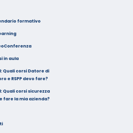
endario formativo
earning
eoConferenza
i in aula
: Quali corsi Datore di
oro e RSPP devo fare?
: Quali corsi sicurezza
e fare la mia azienda?
ti