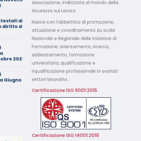
Associazione, indirizzata al mondo della
entrambi i genitori
Sicurezza sul Lavoro.
stati di
Calendario Corsi
Nasce con l’obbiettivo di promozione,
ritto dei
Videoconferenza Maggio –
attuazione e coordinamento su scala
Giugno 2026
Nazionale e Regionale delle iniziative di
Formazione, orientamento, ricerca,
Minimarket di Rozzano al
setaccio
addestramento, formazione
re 2025
universitaria, qualificazione e
riqualificazione professionale in svariati
Cade dalla sedia in smart
working, riconosciuto
settori lavorativi.
iugno –
l’infortunio sul lavoro
Certificazione ISO 9001:2015
Calendario Corsi
Videoconferenza Marzo –
Aprile 2026
Calendario Corsi
Videoconferenza Gennaio –
Certificazione ISO 14001:2015
Febbraio 2026