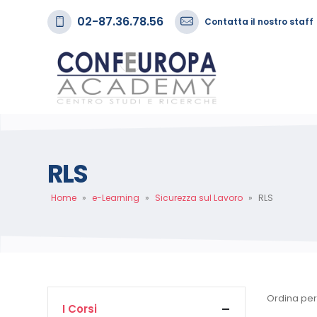
02-87.36.78.56
Contatta il nostro staff
RLS
Home
»
e-Learning
»
Sicurezza sul Lavoro
»
RLS
Ordina per
I Corsi