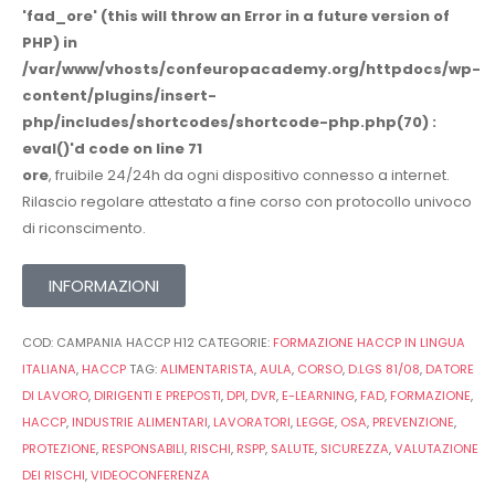
'fad_ore' (this will throw an Error in a future version of
PHP) in
/var/www/vhosts/confeuropacademy.org/httpdocs/wp-
content/plugins/insert-
php/includes/shortcodes/shortcode-php.php(70) :
eval()'d code
on line
71
ore
, fruibile 24/24h da ogni dispositivo connesso a internet.
Rilascio regolare attestato a fine corso con protocollo univoco
di riconscimento.
INFORMAZIONI
COD:
CAMPANIA HACCP H12
CATEGORIE:
FORMAZIONE HACCP IN LINGUA
ITALIANA
,
HACCP
TAG:
ALIMENTARISTA
,
AULA
,
CORSO
,
D.LGS 81/08
,
DATORE
DI LAVORO
,
DIRIGENTI E PREPOSTI
,
DPI
,
DVR
,
E-LEARNING
,
FAD
,
FORMAZIONE
,
HACCP
,
INDUSTRIE ALIMENTARI
,
LAVORATORI
,
LEGGE
,
OSA
,
PREVENZIONE
,
PROTEZIONE
,
RESPONSABILI
,
RISCHI
,
RSPP
,
SALUTE
,
SICUREZZA
,
VALUTAZIONE
DEI RISCHI
,
VIDEOCONFERENZA