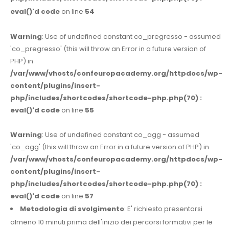
eval()'d code
on line
54
Warning
: Use of undefined constant co_pregresso - assumed
'co_pregresso' (this will throw an Error in a future version of
PHP) in
/var/www/vhosts/confeuropacademy.org/httpdocs/wp-
content/plugins/insert-
php/includes/shortcodes/shortcode-php.php(70) :
eval()'d code
on line
55
Warning
: Use of undefined constant co_agg - assumed
'co_agg' (this will throw an Error in a future version of PHP) in
/var/www/vhosts/confeuropacademy.org/httpdocs/wp-
content/plugins/insert-
php/includes/shortcodes/shortcode-php.php(70) :
eval()'d code
on line
57
Metodologia di svolgimento
: E' richiesto presentarsi
almeno 10 minuti prima dell'inizio dei percorsi formativi per le