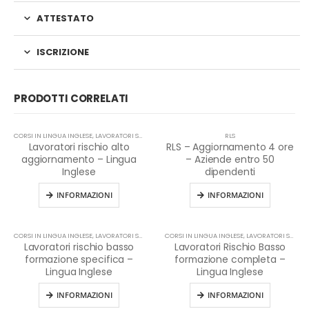
ATTESTATO
ISCRIZIONE
PRODOTTI CORRELATI
CORSI IN LINGUA INGLESE
,
LAVORATORI STRANIERI
RLS
Lavoratori rischio alto
RLS – Aggiornamento 4 ore
aggiornamento – Lingua
– Aziende entro 50
Inglese
dipendenti
INFORMAZIONI
INFORMAZIONI
CORSI IN LINGUA INGLESE
,
LAVORATORI STRANIERI
CORSI IN LINGUA INGLESE
,
LAVORATORI STRANIERI
Lavoratori rischio basso
Lavoratori Rischio Basso
formazione specifica –
formazione completa –
Lingua Inglese
Lingua Inglese
INFORMAZIONI
INFORMAZIONI