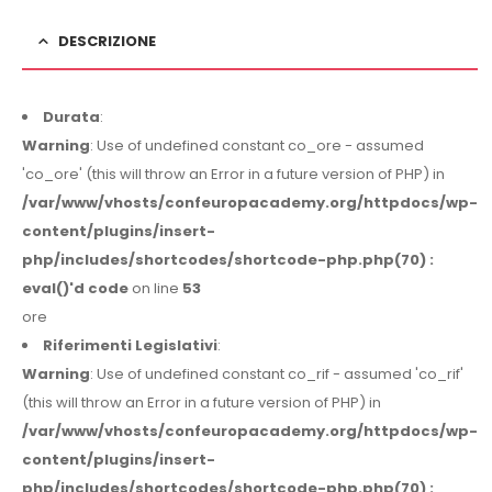
DESCRIZIONE
Durata
:
Warning
: Use of undefined constant co_ore - assumed
'co_ore' (this will throw an Error in a future version of PHP) in
/var/www/vhosts/confeuropacademy.org/httpdocs/wp-
content/plugins/insert-
php/includes/shortcodes/shortcode-php.php(70) :
eval()'d code
on line
53
ore
Riferimenti Legislativi
:
Warning
: Use of undefined constant co_rif - assumed 'co_rif'
(this will throw an Error in a future version of PHP) in
/var/www/vhosts/confeuropacademy.org/httpdocs/wp-
content/plugins/insert-
php/includes/shortcodes/shortcode-php.php(70) :