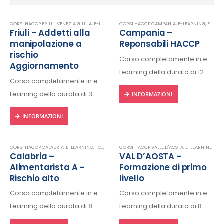
CORSI HACCP FRIULI VENEZIA GIULIA
,
E-LEARNING
CORSI HACCP CAMPANIA
,
HACCP
,
E-LEARNING
,
FORMAZIONE HACCP IN LINGUA ITALIANA
Friuli – Addetti alla
Campania –
manipolazione a
Reponsabili HACCP
rischio
Corso completamente in e-
Aggiornamento
Learning della durata di 12
Corso completamente in e-
ore, fruibile 24/24h da ogni
Learning della durata di 3
INFORMAZIONI
dispositivo connesso a
ore, fruibile 24/24h da ogni
internet.
INFORMAZIONI
dispositivo connesso a
Rilascio regolare attestato a
internet.
fine corso con protocollo
Rilascio regolare attestato a
CORSI HACCP CALABRIA
,
E-LEARNING
,
FORMAZIONE HACCP IN LINGUA ITALIANA
CORSI HACCP VALLE D'AOSTA
,
E-LEARNING
,
HACCP
,
FOR
univoco di riconscimento.
Calabria –
VAL D’AOSTA –
fine corso con protocollo
Alimentarista A –
Formazione di primo
univoco di riconscimento.
Rischio alto
livello
Corso completamente in e-
Corso completamente in e-
Learning della durata di 8
Learning della durata di 8
ore, fruibile 24/24h da ogni
ore, fruibile 24/24h da ogni