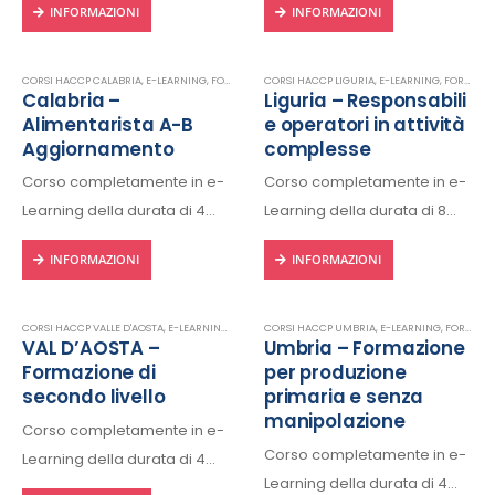
INFORMAZIONI
INFORMAZIONI
dispositivo connesso a
dispositivo connesso a
internet.
internet.
Rilascio regolare attestato a
Rilascio regolare attestato a
CORSI HACCP CALABRIA
,
E-LEARNING
,
FORMAZIONE HACCP IN LINGUA ITALIANA
CORSI HACCP LIGURIA
,
E-LEARNING
,
HACCP
,
FORMAZIONE HACCP IN LINGUA ITALIANA
Calabria –
Liguria – Responsabili
fine corso con protocollo
fine corso con protocollo
Alimentarista A-B
e operatori in attività
univoco di riconscimento.
univoco di riconscimento.
Aggiornamento
complesse
Corso completamente in e-
Corso completamente in e-
Learning della durata di 4
Learning della durata di 8
ore, fruibile 24/24h da ogni
ore, fruibile 24/24h da ogni
INFORMAZIONI
INFORMAZIONI
dispositivo connesso a
dispositivo connesso a
internet.
internet.
Rilascio regolare attestato a
Rilascio regolare attestato a
CORSI HACCP VALLE D'AOSTA
,
E-LEARNING
,
FORMAZIONE HACCP IN LINGUA ITALIANA
CORSI HACCP UMBRIA
,
E-LEARNING
,
,
HACCP
FORMAZIONE HACCP IN LINGUA ITALIANA
VAL D’AOSTA –
Umbria – Formazione
fine corso con protocollo
fine corso con protocollo
Formazione di
per produzione
univoco di riconscimento.
univoco di riconscimento.
secondo livello
primaria e senza
manipolazione
Corso completamente in e-
Corso completamente in e-
Learning della durata di 4
Learning della durata di 4
ore, fruibile 24/24h da ogni