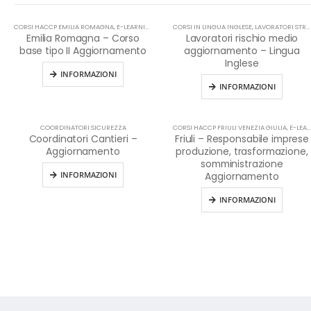
CORSI HACCP EMILIA ROMAGNA
,
E-LEARNING
,
FORMAZIONE HACCP IN LINGUA ITALIANA
CORSI IN LINGUA INGLESE
,
LAVORATORI STRANIERI
,
HACCP
Emilia Romagna – Corso
Lavoratori rischio medio
base tipo II Aggiornamento
aggiornamento – Lingua
Inglese
INFORMAZIONI
INFORMAZIONI
COORDINATORI SICUREZZA
CORSI HACCP FRIULI VENEZIA GIULIA
,
E-LEARNING
Coordinatori Cantieri –
Friuli – Responsabile imprese
Aggiornamento
produzione, trasformazione,
somministrazione
INFORMAZIONI
Aggiornamento
INFORMAZIONI