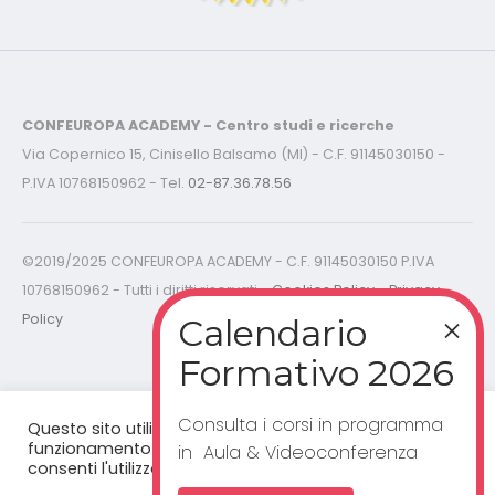
CONFEUROPA ACADEMY - Centro studi e ricerche
Via Copernico 15, Cinisello Balsamo (MI) - C.F. 91145030150 -
P.IVA 10768150962 - Tel.
02-87.36.78.56
©2019/2025 CONFEUROPA ACADEMY - C.F. 91145030150 P.IVA
10768150962 - Tutti i diritti riservati -
Cookies Policy - Privacy
Policy
Consulta i corsi in programma
Questo sito utilizza cookie per un corretto
funzionamento del sito web. Cliccando "accetta”,
in Aula & Videoconferenza
consenti l'utilizzo dei cookie.