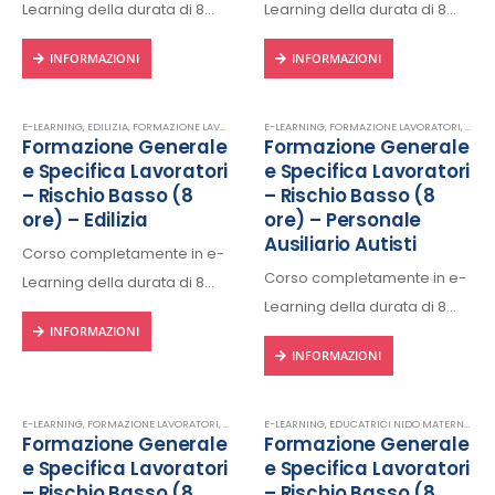
Learning della durata di 8
Learning della durata di 8
ore, fruibile 24/24h da ogni
ore, fruibile 24/24h da ogni
INFORMAZIONI
INFORMAZIONI
dispositivo connesso a
dispositivo connesso a
internet.
internet.
Rilascio regolare attestato a
Rilascio regolare attestato a
E-LEARNING
,
EDILIZIA
,
FORMAZIONE LAVORATORI
,
E-LEARNING
SICUREZZA SUL LAVORO
,
FORMAZIONE LAVORATORI
,
PERSO
Formazione Generale
Formazione Generale
fine corso con protocollo
fine corso con protocollo
e Specifica Lavoratori
e Specifica Lavoratori
univoco di riconscimento.
univoco di riconscimento.
– Rischio Basso (8
– Rischio Basso (8
ore) – Edilizia
ore) – Personale
Ausiliario Autisti
Corso completamente in e-
Corso completamente in e-
Learning della durata di 8
Learning della durata di 8
ore, fruibile 24/24h da ogni
INFORMAZIONI
ore, fruibile 24/24h da ogni
dispositivo connesso a
INFORMAZIONI
dispositivo connesso a
internet.
internet.
Rilascio regolare attestato a
Rilascio regolare attestato a
fine corso con protocollo
E-LEARNING
,
FORMAZIONE LAVORATORI
,
SICUREZZA SUL LAVORO
E-LEARNING
,
EDUCATRICI NIDO MATERNE
,
UFFICIO
,
FOR
Formazione Generale
Formazione Generale
fine corso con protocollo
univoco di riconscimento.
e Specifica Lavoratori
e Specifica Lavoratori
univoco di riconscimento.
– Rischio Basso (8
– Rischio Basso (8