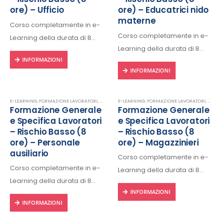
ore) – Ufficio
ore) – Educatrici nido
materne
Corso completamente in e-
Corso completamente in e-
Learning della durata di 8
Learning della durata di 8
ore, fruibile 24/24h da ogni
INFORMAZIONI
ore, fruibile 24/24h da ogni
dispositivo connesso a
INFORMAZIONI
dispositivo connesso a
internet.
internet.
Rilascio regolare attestato a
Rilascio regolare attestato a
fine corso con protocollo
E-LEARNING
,
FORMAZIONE LAVORATORI
,
PERSONALE AUSILIARIO
E-LEARNING
,
FORMAZIONE LAVORATORI
,
SICUREZZA SUL LAVORO
,
MAGA
Formazione Generale
Formazione Generale
fine corso con protocollo
univoco di riconscimento.
e Specifica Lavoratori
e Specifica Lavoratori
univoco di riconscimento.
– Rischio Basso (8
– Rischio Basso (8
ore) – Personale
ore) – Magazzinieri
ausiliario
Corso completamente in e-
Corso completamente in e-
Learning della durata di 8
Learning della durata di 8
ore, fruibile 24/24h da ogni
INFORMAZIONI
ore, fruibile 24/24h da ogni
dispositivo connesso a
INFORMAZIONI
dispositivo connesso a
internet.
internet.