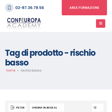
02-87.36.78.56
AREA FORMAZIONE
Tag di prodotto - rischio
basso
Home
»
rischio basso
FILTER