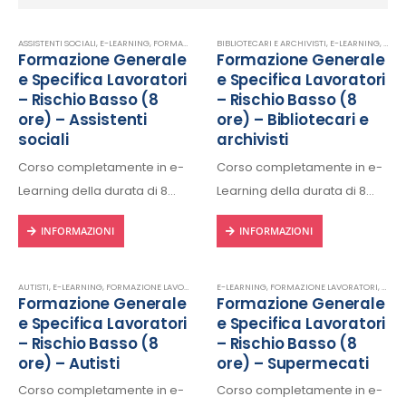
ASSISTENTI SOCIALI
,
E-LEARNING
,
FORMAZIONE LAVORATORI
BIBLIOTECARI E ARCHIVISTI
,
SICUREZZA SUL LAVORO
,
E-LEARNING
,
FORM
Formazione Generale
Formazione Generale
e Specifica Lavoratori
e Specifica Lavoratori
– Rischio Basso (8
– Rischio Basso (8
ore) – Assistenti
ore) – Bibliotecari e
sociali
archivisti
Corso completamente in e-
Corso completamente in e-
Learning della durata di 8
Learning della durata di 8
ore, fruibile 24/24h da ogni
ore, fruibile 24/24h da ogni
INFORMAZIONI
INFORMAZIONI
dispositivo connesso a
dispositivo connesso a
internet.
internet.
Rilascio regolare attestato a
Rilascio regolare attestato a
AUTISTI
,
E-LEARNING
,
FORMAZIONE LAVORATORI
,
E-LEARNING
SICUREZZA SUL LAVORO
,
FORMAZIONE LAVORATORI
,
SICUR
Formazione Generale
Formazione Generale
fine corso con protocollo
fine corso con protocollo
e Specifica Lavoratori
e Specifica Lavoratori
univoco di riconscimento.
univoco di riconscimento.
– Rischio Basso (8
– Rischio Basso (8
ore) – Autisti
ore) – Supermecati
Corso completamente in e-
Corso completamente in e-