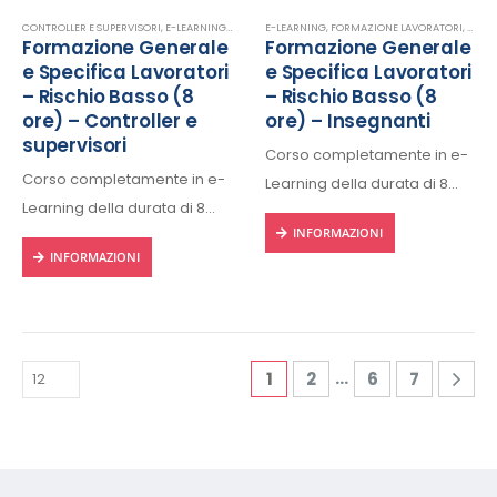
Rilascio regolare attestato a
Rilascio regolare attestato a
fine corso con protocollo
CONTROLLER E SUPERVISORI
,
E-LEARNING
,
FORMAZIONE LAVORATORI
E-LEARNING
,
FORMAZIONE LAVORATORI
,
SICUREZZA SUL LAVORO
,
INSE
Formazione Generale
Formazione Generale
fine corso con protocollo
univoco di riconscimento.
e Specifica Lavoratori
e Specifica Lavoratori
univoco di riconscimento.
– Rischio Basso (8
– Rischio Basso (8
ore) – Controller e
ore) – Insegnanti
supervisori
Corso completamente in e-
Corso completamente in e-
Learning della durata di 8
Learning della durata di 8
ore, fruibile 24/24h da ogni
INFORMAZIONI
ore, fruibile 24/24h da ogni
dispositivo connesso a
INFORMAZIONI
dispositivo connesso a
internet.
internet.
Rilascio regolare attestato a
Rilascio regolare attestato a
fine corso con protocollo
fine corso con protocollo
univoco di riconscimento.
…
1
2
6
7
univoco di riconscimento.