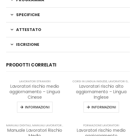
SPECIFICHE
ATTESTATO
ISCRIZIONE
PRODOTTI CORRELATI
LAVORATORI STRANIERI
CORSI IN LINGUA INGLESE
,
LAVORATORI STRANIERI
Lavoratori rischio medio
Lavoratori rischio alto
aggiornamento – Lingua
aggiornamento – Lingua
Cinese
Inglese
INFORMAZIONI
INFORMAZIONI
MANUALI DIGITALI
,
MANUALI LAVORATORI
,
MANUALI SICUREZZA SUL LAVORO
FORMAZIONE LAVORATORI
Manuale Lavoratori Rischio
Lavoratori rischio medio
Medio
aggiornamento