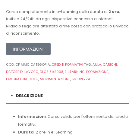
Corso completamente in e-Learning della durata di
2 ore
,
fruibile 24/24h da ogni dispositivo connesso a internet.
Rilascio regolare attestato a fine corso con protocollo univoco
di riconscimento.
INFORMAZIONI
COD:
CF MMC
CATEGORIA:
CREDITI FORMATIVI
TAG:
AULA
,
CARICHI
,
DATORE DI LAVORO
,
DLGS 81/2008
,
E-LEARNING
,
FORMAZIONE
,
LAVORATORE
,
MMC
,
MOVIMENTAZIONE
,
SICUREZZA
DESCRIZIONE
Informazioni
: Corso valido per l'ottenimento dei crediti
formativi.
Durata
: 2 ore in e-Learning