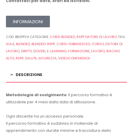
Contattaci per date, orari ed iscrizioni.
INFORMAZIONI
COD:
BRSPP24
CATEGORIE:
CORSI BLENDED
,
RSPP DATORE DI LAVORO
TAG:
AULA
,
BLENDED
,
BLENDED-RSPP
,
CORSI-FEBMAR2020
,
CORSO
,
DATORE DI
LAVORO
,
DIRITTI
,
DOVERI
,
E-LEARNING
,
FORMAZIONE
,
LAVORO
,
RISCHIO
ALTO
,
RSPP
,
SALUTE
,
SICUREZZA
,
VIDEOCONFERENZA
DESCRIZIONE
Metodologia di svolgimento
: Il percorso formativo è
utilizzabile per 4 mesi dalla data di attivazione.
Ogni discente ha un accesso personale.
Il percorso formativo è suddiviso in materiale di
apprendimento con durate minime e tracciatura dello