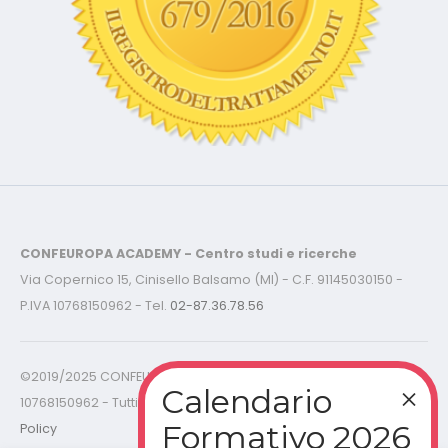
CONFEUROPA ACADEMY - Centro studi e ricerche
Via Copernico 15, Cinisello Balsamo (MI) - C.F. 91145030150 -
P.IVA 10768150962 - Tel.
02-87.36.78.56
©2019/2025 CONFEUROPA ACADEMY - C.F. 91145030150 P.IVA
10768150962 - Tutti i diritti riservati -
Cookies Policy - Privacy
Policy