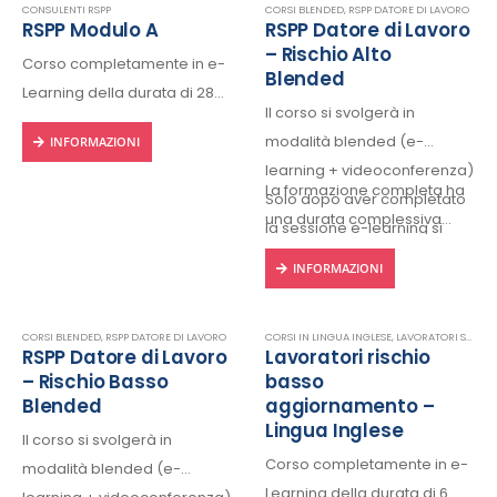
CONSULENTI RSPP
CORSI BLENDED
,
RSPP DATORE DI LAVORO
RSPP Modulo A
RSPP Datore di Lavoro
– Rischio Alto
Corso completamente in e-
Blended
Learning della durata di 28
Il corso si svolgerà in
ore, fruibile 24/24h da ogni
modalità blended (e-
INFORMAZIONI
dispositivo connesso a
learning + videoconferenza)
internet.
La formazione completa ha
Solo dopo aver completato
Rilascio regolare attestato a
una durata complessiva…
la sessione e-learning si
fine corso con protocollo
potrà accedere al corso in
univoco di riconscimento.
INFORMAZIONI
videoconferenza.
CORSI BLENDED
,
RSPP DATORE DI LAVORO
CORSI IN LINGUA INGLESE
,
LAVORATORI STRANIERI
RSPP Datore di Lavoro
Lavoratori rischio
– Rischio Basso
basso
Blended
aggiornamento –
Lingua Inglese
Il corso si svolgerà in
Corso completamente in e-
modalità blended (e-
Learning della durata di 6