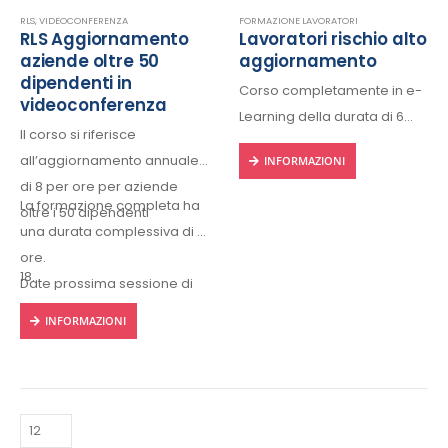
13.00)
RLS
,
VIDEOCONFERENZA
FORMAZIONE LAVORATORI
RLS Aggiornamento
Lavoratori rischio alto
aziende oltre 50
aggiornamento
dipendenti in
Corso completamente in e-
videoconferenza
Learning della durata di 6
Il corso si riferisce
ore, fruibile 24/24h da ogni
all’aggiornamento annuale
INFORMAZIONI
dispositivo connesso a
di 8 per ore per aziende
internet.
La formazione completa ha
oltre i 50 dipendenti
Rilascio regolare attestato a
una durata complessiva di 8
fine corso con protocollo
ore.
univoco di riconscimento.
18…
Date prossima sessione di
videoconferenza:
INFORMAZIONI