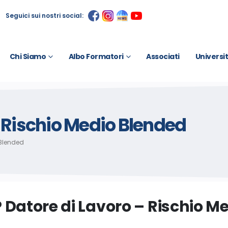
Seguici sui nostri social:
Chi Siamo
Albo Formatori
Associati
Universi
– Rischio Medio Blended
 Blended
 Datore di Lavoro – Rischio M