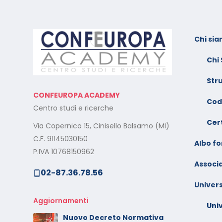
Chi si
l:
Calendario Corsi
F
Videoconferenza Novembre
s
Chi
– Dicembre 2025
e
Str
Il rilascio degli attestati di
C
CONFEUROPA ACADEMY
o –
formazione: è un diritto dei
V
Cod
Centro studi e ricerche
lavoratori
G
Cert
Via Copernico 15, Cinisello Balsamo (MI)
al
Calendario Corsi
M
C.F. 91145030150
Videoconferenza
Albo f
s
P.IVA 10768150962
Settembre – Ottobre 2025
Associa
02-87.36.78.56
rt
C
Calendario Corsi
w
Univers
Videoconferenza Giugno –
l
Luglio 2025
Aggiornamenti
Uni
C
Nuovo Decreto Normativa