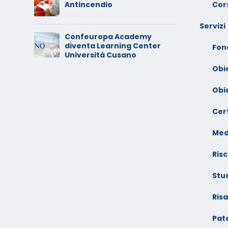
 –
V
Cors
Antincendio
A
Servizi
Confeuropa Academy
C
diventa Learning Center
io –
V
Fon
Università Cusano
F
Obi
Obi
Cert
Med
Risc
Stu
Ris
Pate