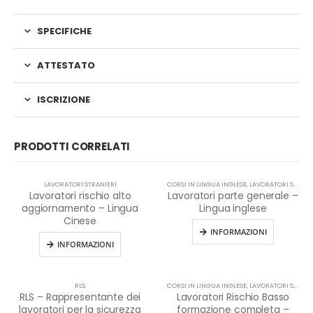
SPECIFICHE
ATTESTATO
ISCRIZIONE
PRODOTTI CORRELATI
LAVORATORI STRANIERI
CORSI IN LINGUA INGLESE
,
LAVORATORI STRANIERI
Lavoratori rischio alto
Lavoratori parte generale –
aggiornamento – Lingua
Lingua inglese
Cinese
INFORMAZIONI
INFORMAZIONI
RLS
CORSI IN LINGUA INGLESE
,
LAVORATORI STRANIERI
RLS – Rappresentante dei
Lavoratori Rischio Basso
lavoratori per la sicurezza
formazione completa –