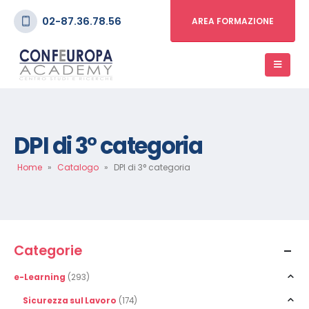
02-87.36.78.56
AREA FORMAZIONE
DPI di 3° categoria
Home
»
Catalogo
»
DPI di 3° categoria
Categorie
e-Learning
(293)
Sicurezza sul Lavoro
(174)