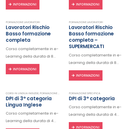
INFORMAZIONI
INFORMAZIONI
dispositivo connesso a
dispositivo connesso a
internet.
internet.
Rilascio regolare attestato a
Rilascio regolare attestato a
FORMAZIONE LAVORATORI
FORMAZIONE LAVORATORI
Lavoratori Rischio
Lavoratori Rischio
fine corso con protocollo
fine corso con protocollo
Basso formazione
Basso formazione
univoco di riconscimento.
univoco di riconscimento.
completa
completa –
SUPERMERCATI
Corso completamente in e-
Corso completamente in e-
Learning della durata di 8
Learning della durata di 8
ore, fruibile 24/24h da ogni
INFORMAZIONI
ore, fruibile 24/24h da ogni
dispositivo connesso a
INFORMAZIONI
dispositivo connesso a
internet.
internet.
Rilascio regolare attestato a
Rilascio regolare attestato a
fine corso con protocollo
CORSI IN LINGUA INGLESE
,
FORMAZIONE SPECIFICA
FORMAZIONE SPECIFICA
DPI di 3° categoria
DPI di 3° categoria
fine corso con protocollo
univoco di riconscimento.
Lingua Inglese
Corso completamente in e-
univoco di riconscimento.
Corso completamente in e-
Learning della durata di 4
Learning della durata di 4
ore, fruibile 24/24h da ogni
INFORMAZIONI
ore, fruibile 24/24h da ogni