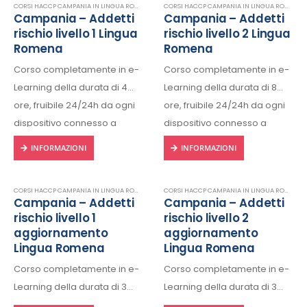
CORSI HACCP CAMPANIA IN LINGUA ROMENA
,
E-LEARNING
,
FORMAZIONE HACCP IN LINGUA R
CORSI HACCP CAMPANIA IN LINGUA ROMENA
,
Campania – Addetti
Campania – Addetti
rischio livello 1 Lingua
rischio livello 2 Lingua
Romena
Romena
Corso completamente in e-
Corso completamente in e-
Learning della durata di 4
Learning della durata di 8
ore, fruibile 24/24h da ogni
ore, fruibile 24/24h da ogni
dispositivo connesso a
dispositivo connesso a
internet.
internet.
INFORMAZIONI
INFORMAZIONI
Rilascio regolare attestato a
Rilascio regolare attestato a
fine corso con protocollo
fine corso con protocollo
CORSI HACCP CAMPANIA IN LINGUA ROMENA
,
E-LEARNING
,
FORMAZIONE HACCP IN LINGUA R
CORSI HACCP CAMPANIA IN LINGUA ROMENA
,
univoco di riconscimento.
univoco di riconscimento.
Campania – Addetti
Campania – Addetti
rischio livello 1
rischio livello 2
aggiornamento
aggiornamento
Lingua Romena
Lingua Romena
Corso completamente in e-
Corso completamente in e-
Learning della durata di 3
Learning della durata di 3
ore, fruibile 24/24h da ogni
ore, fruibile 24/24h da ogni