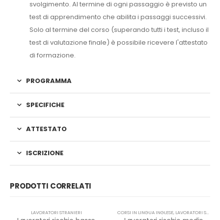
svolgimento. Al termine di ogni passaggio è previsto un
test di apprendimento che abilita i passaggi successivi.
Solo al termine del corso (superando tutti i test, incluso il
test di valutazione finale) è possibile ricevere l'attestato
di formazione.
PROGRAMMA
SPECIFICHE
ATTESTATO
ISCRIZIONE
PRODOTTI CORRELATI
LAVORATORI STRANIERI
CORSI IN LINGUA INGLESE
,
LAVORATORI STRANIERI