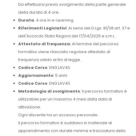
Da effettuarsi previo svolgimento della parte generale
della durata di 4 ore.
Durata
: 4 ore in e-Learning
Riferimenti Legislativi
: Ai sensi del D.Lgs. 81/08 art. 37 e
dell'Accordo Stato Regioni del 17/04/2025 e s.m.i.
Attestato di frequenza:
Al termine del percorso
formativo viene rilasciato regolare attestato di
frequenza valido ai fini di legge.
Codice Corso
: ENG LAV4S
Aggiornamento
: 5 anni
Codice Corso
: ENG LAV4S
Metodologia di svolgimento
: Il percorso formativo è
utilizzabile per un massimo 4 mesi dalla data di
attivazione.
Ogni discente ha un accesso personale.
Il percorso formativo è suddiviso in materiale di
apprendimento con durate minime e tracciatura dello