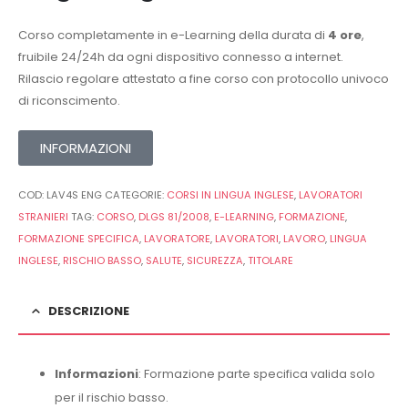
Corso completamente in e-Learning della durata di
4 ore
,
fruibile 24/24h da ogni dispositivo connesso a internet.
Rilascio regolare attestato a fine corso con protocollo univoco
di riconscimento.
INFORMAZIONI
COD:
LAV4S ENG
CATEGORIE:
CORSI IN LINGUA INGLESE
,
LAVORATORI
STRANIERI
TAG:
CORSO
,
DLGS 81/2008
,
E-LEARNING
,
FORMAZIONE
,
FORMAZIONE SPECIFICA
,
LAVORATORE
,
LAVORATORI
,
LAVORO
,
LINGUA
INGLESE
,
RISCHIO BASSO
,
SALUTE
,
SICUREZZA
,
TITOLARE
DESCRIZIONE
Informazioni
: Formazione parte specifica valida solo
per il rischio basso.