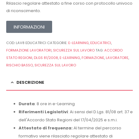
Rilascio regolare attestato a fine corso con protocollo univoco
di riconscimento.
INFORMAZIONI
COD:
LAV8 EDUCATRICI
CATEGORIE:
E-LEARNING
,
EDUCATRICI
,
FORMAZIONE LAVORATORI
,
SICUREZZA SUL LAVORO
TAG:
ACCORDO
STATO REGIONI
,
DLGS 81/2008
,
E-LEARNING
,
FORMAZIONE
,
LAVORATORE
,
RISCHIO BASSO
,
SICUREZZA SUL LAVORO
DESCRIZIONE
Durata
: 8 ore in e-Learning
Riferimenti Legislativi
: Ai sensi del D.Lgs. 81/08 art. 37 e
dell'Accordo Stato Regioni del 17/04/2025 e s.m.i.
Attestato di frequenza:
Al termine del percorso
formativo viene rilasciato regolare attestato di