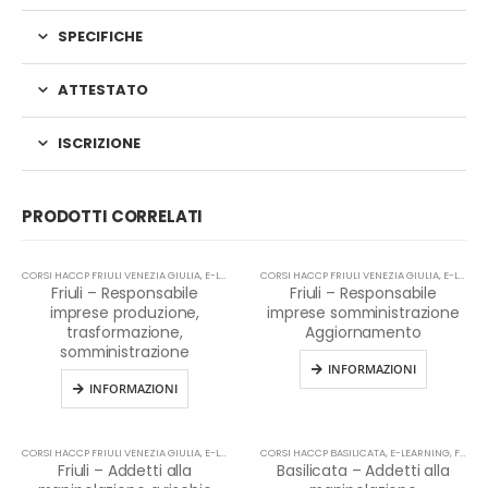
SPECIFICHE
ATTESTATO
ISCRIZIONE
PRODOTTI CORRELATI
CORSI HACCP FRIULI VENEZIA GIULIA
,
E-LEARNING
CORSI HACCP FRIULI VENEZIA GIULIA
,
HACCP
,
E-LEARNING
Friuli – Responsabile
Friuli – Responsabile
imprese produzione,
imprese somministrazione
trasformazione,
Aggiornamento
somministrazione
INFORMAZIONI
INFORMAZIONI
CORSI HACCP FRIULI VENEZIA GIULIA
,
E-LEARNING
CORSI HACCP BASILICATA
,
HACCP
,
E-LEARNING
,
FORMAZIONE HACCP IN LINGUA ITALIANA
Friuli – Addetti alla
Basilicata – Addetti alla