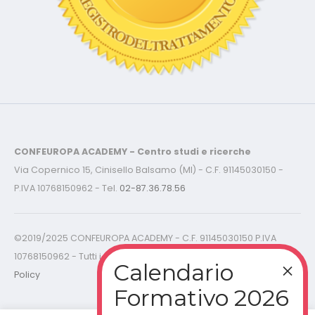
CONFEUROPA ACADEMY - Centro studi e ricerche
Via Copernico 15, Cinisello Balsamo (MI) - C.F. 91145030150 -
P.IVA 10768150962 - Tel.
02-87.36.78.56
©2019/2025 CONFEUROPA ACADEMY - C.F. 91145030150 P.IVA
10768150962 - Tutti i diritti riservati -
Cookies Policy - Privacy
Policy