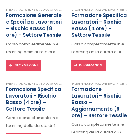
E-LEARNING
,
FORMAZIONE LAVORATORI
,
SETTORE TESSILE
E-LEARNING
,
SICUREZZA SUL LAVORO
,
FORMAZIONE LAVORATORI
,
SETTO
Formazione Generale
Formazione Specifica
e Specifica Lavoratori
Lavoratori – Rischio
– Rischio Basso (8
Basso (4 ore) –
ore) – Settore Tessile
Settore Tessile
Corso completamente in e-
Corso completamente in e-
Learning della durata di 8
Learning della durata di 4
ore, fruibile 24/24h da ogni
ore, fruibile 24/24h da ogni
INFORMAZIONI
INFORMAZIONI
dispositivo connesso a
dispositivo connesso a
internet.
internet.
Rilascio regolare attestato a
Rilascio regolare attestato a
E-LEARNING
,
FORMAZIONE LAVORATORI
,
SETTORE TESSILE
E-LEARNING
,
SICUREZZA SUL LAVORO
,
FORMAZIONE LAVORATORI
,
SETTO
Formazione Specifica
Formazione
fine corso con protocollo
fine corso con protocollo
Lavoratori – Rischio
Lavoratori – Rischio
univoco di riconscimento.
univoco di riconscimento.
Basso (4 ore) –
Basso –
Settore Tessile
Aggiornamento (6
ore) – Settore Tessile
Corso completamente in e-
Corso completamente in e-
Learning della durata di 4
Learning della durata di 6
ore, fruibile 24/24h da ogni