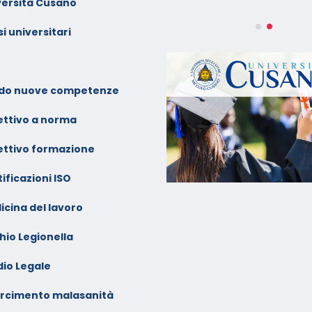
versità Cusano
alendario Corsi
ideoconferenza Marzo –
i universitari
prile 2026
alendario Corsi
ideoconferenza Gennaio –
do nuove competenze
ebbraio 2026
ettivo a norma
ettivo formazione
ificazioni ISO
icina del lavoro
hio Legionella
dio Legale
arcimento malasanità