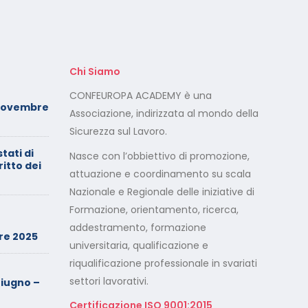
Chi Siamo
Foto dei minori sui social:
CONFEUROPA ACADEMY è una
Novembre
serve il consenso di
Associazione, indirizzata al mondo della
entrambi i genitori
Sicurezza sul Lavoro.
stati di
Calendario Corsi
Nasce con l’obbiettivo di promozione,
ritto dei
Videoconferenza Maggio –
attuazione e coordinamento su scala
Giugno 2026
Nazionale e Regionale delle iniziative di
Formazione, orientamento, ricerca,
Minimarket di Rozzano al
setaccio
addestramento, formazione
re 2025
universitaria, qualificazione e
riqualificazione professionale in svariati
Cade dalla sedia in smart
working, riconosciuto
settori lavorativi.
iugno –
l’infortunio sul lavoro
Certificazione ISO 9001:2015