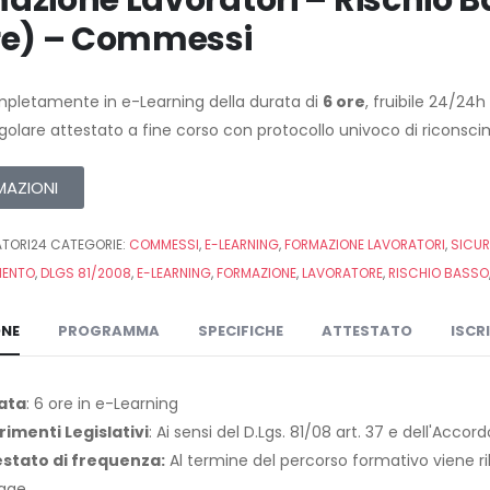
azione Lavoratori – Rischio
re) – Commessi
pletamente in e-Learning della durata di
6 ore
, fruibile 24/24
egolare attestato a fine corso con protocollo univoco di riconsc
MAZIONI
TORI24
CATEGORIE:
COMMESSI
,
E-LEARNING
,
FORMAZIONE LAVORATORI
,
SICUR
MENTO
,
DLGS 81/2008
,
E-LEARNING
,
FORMAZIONE
,
LAVORATORE
,
RISCHIO BASSO
ONE
PROGRAMMA
SPECIFICHE
ATTESTATO
ISCR
ata
: 6 ore in e-Learning
rimenti Legislativi
: Ai sensi del D.Lgs. 81/08 art. 37 e dell'Acco
estato di frequenza:
Al termine del percorso formativo viene ril
egge.