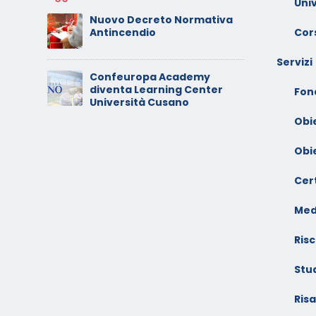
Uni
C
Nuovo Decreto Normativa
 –
V
Cors
Antincendio
A
Servizi
Confeuropa Academy
C
diventa Learning Center
io –
V
Fon
Università Cusano
F
Obi
Obi
Cert
Med
Risc
Stu
Ris