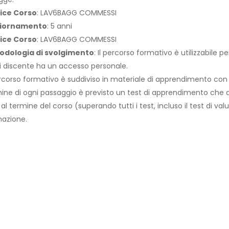
ice Corso
: LAV6BAGG COMMESSI
iornamento
: 5 anni
ice Corso
: LAV6BAGG COMMESSI
odologia di svolgimento
: Il percorso formativo è utilizzabile 
 discente ha un accesso personale.
ercorso formativo è suddiviso in materiale di apprendimento con
ine di ogni passaggio è previsto un test di apprendimento che abi
 al termine del corso (superando tutti i test, incluso il test di val
azione.