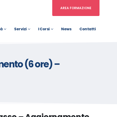
AREA FORMAZIONE
tà
Servizi
I Corsi
News
Contatti
ento (6 ore) –