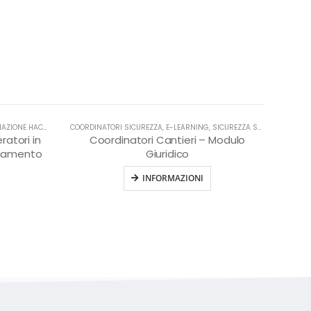
 HACCP IN LINGUA ITALIANA
COORDINATORI SICUREZZA
,
HACCP
,
E-LEARNING
,
SICUREZZA SUL LAVORO
ratori in
Coordinatori Cantieri – Modulo
rnamento
Giuridico
INFORMAZIONI