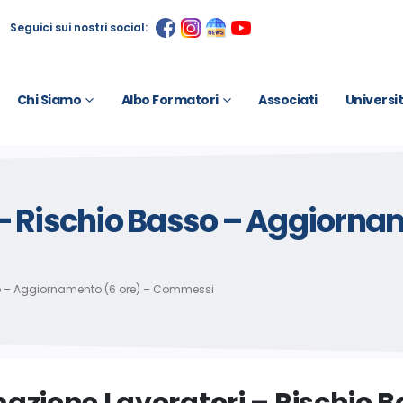
Seguici sui nostri social:
Chi Siamo
Albo Formatori
Associati
Universi
– Rischio Basso – Aggiornam
so – Aggiornamento (6 ore) – Commessi