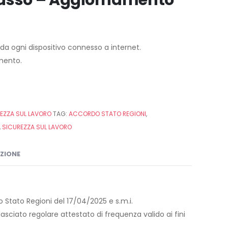
 Basso – Aggiornamento
h da ogni dispositivo connesso a internet.
imento.
EZZA SUL LAVORO
TAG:
ACCORDO STATO REGIONI
,
,
SICUREZZA SUL LAVORO
IZIONE
rdo Stato Regioni del 17/04/2025 e s.m.i.
asciato regolare attestato di frequenza valido ai fini