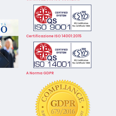
Calendario Corsi
Videoconferenza Marzo –
Aprile 2026
Calendario Corsi
Videoconferenza Gennaio –
Certificazione ISO 14001:2015
Febbraio 2026
A Norma GDPR