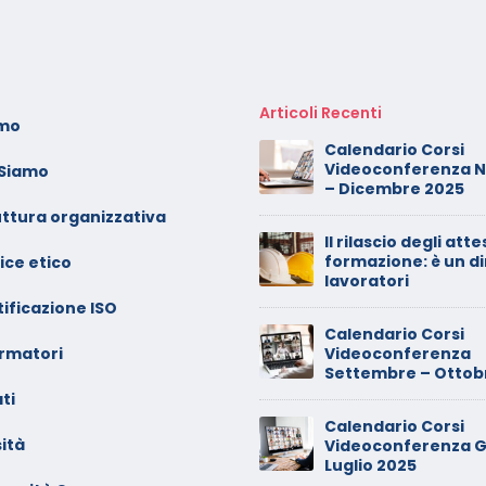
Articoli Recenti
amo
oto dei minori sui social:
Calendario Corsi
erve il consenso di
Videoconferenza 
 Siamo
ntrambi i genitori
– Dicembre 2025
uttura organizzativa
alendario Corsi
Il rilascio degli atte
ideoconferenza Maggio –
formazione: è un di
ice etico
iugno 2026
lavoratori
ificazione ISO
inimarket di Rozzano al
Calendario Corsi
ormatori
etaccio
Videoconferenza
Settembre – Ottob
ti
ade dalla sedia in smart
Calendario Corsi
orking, riconosciuto
ità
Videoconferenza G
’infortunio sul lavoro
Luglio 2025