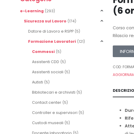
Form
(6 o
e-Learning
(293)
Sicurezza sul Lavoro
(174)
Corso com
Datore di Lavoro e RSPP
(5)
Rilascio r
Formazione Lavoratori
(121)
INFOR
Commessi
(5)
Assistenti CDD
(5)
COD:
FORMA
Assistenti sociali
(5)
AGGIORNA
Autisti
(5)
DESCRIZI
Bibliotecari e archivisti
(5)
Contact center
(5)
Dur
Controller e supervisori
(5)
Rife
Custodi museali
(5)
Att
Docente laboratorio
(5)
di l