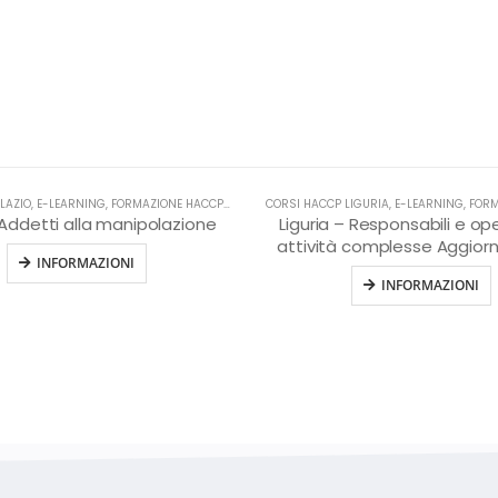
LAZIO
HACCP
,
E-LEARNING
,
FORMAZIONE HACCP IN LINGUA ITALIANA
CORSI HACCP LIGURIA
,
HACCP
,
E-LEARNING
,
FORMAZIONE
 Addetti alla manipolazione
Liguria – Responsabili e ope
attività complesse Aggio
INFORMAZIONI
INFORMAZIONI