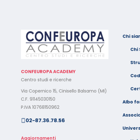
Chi si
l:
Calendario Corsi
F
Videoconferenza Novembre
s
Chi
– Dicembre 2025
e
Str
Il rilascio degli attestati di
C
CONFEUROPA ACADEMY
o –
formazione: è un diritto dei
V
Cod
Centro studi e ricerche
lavoratori
G
Cert
Via Copernico 15, Cinisello Balsamo (MI)
al
Calendario Corsi
M
C.F. 91145030150
Videoconferenza
Albo f
s
P.IVA 10768150962
Settembre – Ottobre 2025
Associa
02-87.36.78.56
rt
C
Calendario Corsi
w
Univers
Videoconferenza Giugno –
l
Luglio 2025
Aggiornamenti