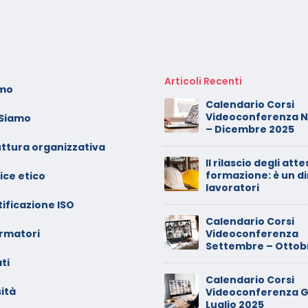
Articoli Recenti
amo
oto dei minori sui social:
Calendario Corsi
erve il consenso di
Videoconferenza 
 Siamo
ntrambi i genitori
– Dicembre 2025
uttura organizzativa
alendario Corsi
Il rilascio degli atte
ideoconferenza Maggio –
formazione: è un di
ice etico
iugno 2026
lavoratori
ificazione ISO
inimarket di Rozzano al
Calendario Corsi
ormatori
etaccio
Videoconferenza
Settembre – Ottob
ti
ade dalla sedia in smart
Calendario Corsi
orking, riconosciuto
ità
Videoconferenza G
’infortunio sul lavoro
Luglio 2025