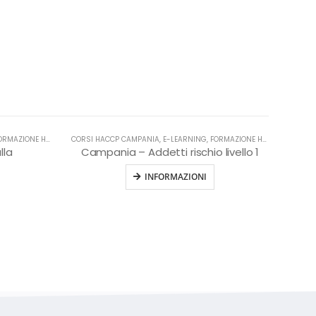
AZIONE HACCP IN LINGUA ITALIANA
CORSI HACCP CAMPANIA
,
HACCP
,
E-LEARNING
,
FORMAZIONE HACCP IN LINGUA ITALIANA
lla
Campania – Addetti rischio livello 1
INFORMAZIONI