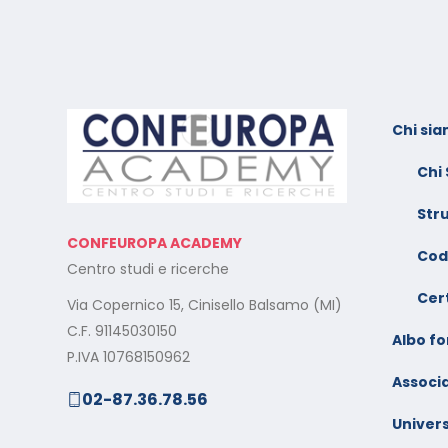
Chi si
l:
Calendario Corsi
F
Videoconferenza Novembre
s
Chi
– Dicembre 2025
e
Str
Il rilascio degli attestati di
C
CONFEUROPA ACADEMY
o –
formazione: è un diritto dei
V
Cod
Centro studi e ricerche
lavoratori
G
Cert
Via Copernico 15, Cinisello Balsamo (MI)
al
Calendario Corsi
M
C.F. 91145030150
Videoconferenza
Albo f
s
P.IVA 10768150962
Settembre – Ottobre 2025
Associa
02-87.36.78.56
rt
C
Calendario Corsi
w
Univers
Videoconferenza Giugno –
l
Luglio 2025