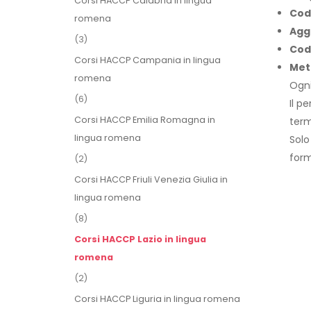
Corsi HACCP Calabria in lingua
Cod
romena
Agg
(3)
Cod
Corsi HACCP Campania in lingua
Met
romena
Ogni
(6)
Il p
Corsi HACCP Emilia Romagna in
term
lingua romena
Solo
form
(2)
Corsi HACCP Friuli Venezia Giulia in
lingua romena
(8)
Corsi HACCP Lazio in lingua
romena
(2)
Corsi HACCP Liguria in lingua romena