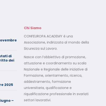
Chi Siamo
Foto dei minori sui social:
CONFEUROPA ACADEMY è una
Novembre
serve il consenso di
Associazione, indirizzata al mondo della
entrambi i genitori
Sicurezza sul Lavoro.
stati di
Calendario Corsi
Nasce con l’obbiettivo di promozione,
ritto dei
Videoconferenza Maggio –
attuazione e coordinamento su scala
Giugno 2026
Nazionale e Regionale delle iniziative di
Formazione, orientamento, ricerca,
Minimarket di Rozzano al
setaccio
addestramento, formazione
re 2025
universitaria, qualificazione e
riqualificazione professionale in svariati
Cade dalla sedia in smart
working, riconosciuto
settori lavorativi.
iugno –
l’infortunio sul lavoro