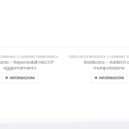
 CAMPANIA
,
E-LEARNING
,
FORMAZIONE HACCP IN LINGUA ITALIANA
CORSI HACCP BASILICATA
,
HACCP
,
E-LEARNING
,
FORM
nia – Reponsabili HACCP
Basilicata – Addetti a
aggiornamento
manipolazione
INFORMAZIONI
INFORMAZIONI