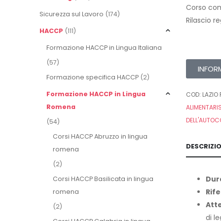
Corso com
Sicurezza sul Lavoro
(174)
Rilascio r
HACCP
(111)
Formazione HACCP in Lingua Italiana
(57)
INFOR
Formazione specifica HACCP
(2)
Formazione HACCP in Lingua
COD:
LAZIO 
Romena
ALIMENTARI
DELL'AUTOC
(54)
Corsi HACCP Abruzzo in lingua
DESCRIZI
romena
(2)
Dur
Corsi HACCP Basilicata in lingua
Rife
romena
Att
(2)
di l