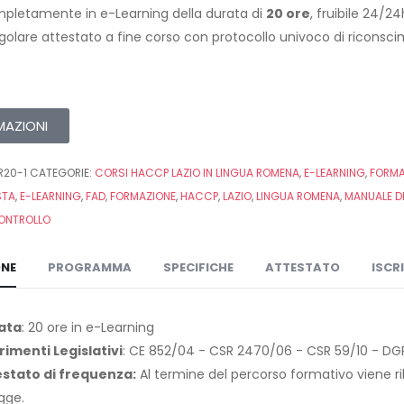
pletamente in e-Learning della durata di
20 ore
, fruibile 24/2
egolare attestato a fine corso con protocollo univoco di riconsc
MAZIONI
R20-1
CATEGORIE:
CORSI HACCP LAZIO IN LINGUA ROMENA
,
E-LEARNING
,
FORMA
STA
,
E-LEARNING
,
FAD
,
FORMAZIONE
,
HACCP
,
LAZIO
,
LINGUA ROMENA
,
MANUALE D
ONTROLLO
ONE
PROGRAMMA
SPECIFICHE
ATTESTATO
ISCR
ata
: 20 ore in e-Learning
rimenti Legislativi
: CE 852/04 - CSR 2470/06 - CSR 59/10 - DGR
estato di frequenza:
Al termine del percorso formativo viene ril
egge.