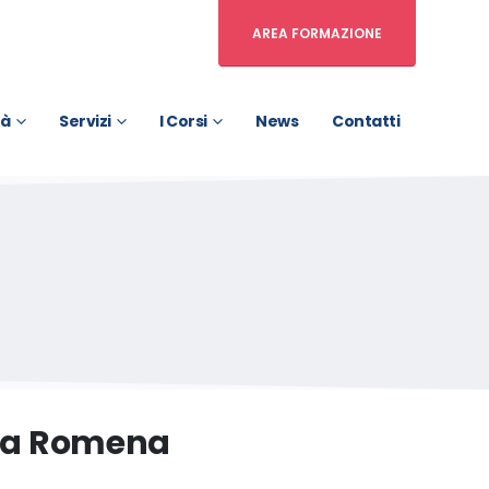
AREA FORMAZIONE
tà
Servizi
I Corsi
News
Contatti
gua Romena