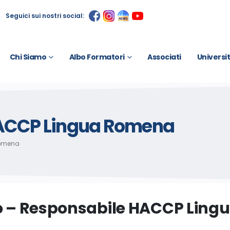
Seguici sui nostri social:
Chi Siamo
Albo Formatori
Associati
Universi
HACCP Lingua Romena
Romena
o – Responsabile HACCP Lin