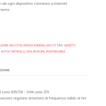
4h da ogni dispositivo connesso a internet.
imento.
ZIONE HACCP IN LINGUA ROMENA
,
HACCP
TAG:
ADDETTI
,
I AUTOCONTROLLO
,
OSA
,
REGIONE
,
RESPONSABILE
IZIONE
 Lazio 825/09 - DGR Lazio 3/11
asciato regolare attestato di frequenza valido ai fini