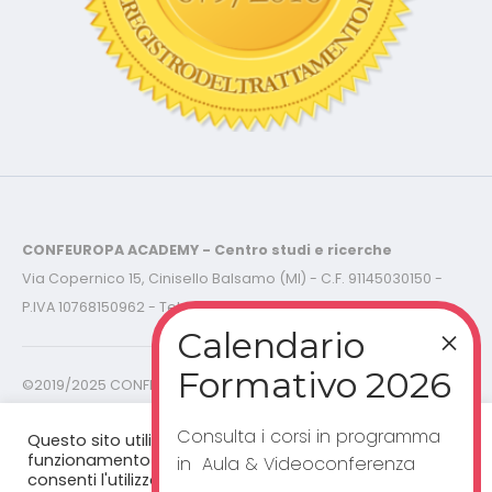
CONFEUROPA ACADEMY - Centro studi e ricerche
Via Copernico 15, Cinisello Balsamo (MI) - C.F. 91145030150 -
P.IVA 10768150962 - Tel.
02-87.36.78.56
©2019/2025 CONFEUROPA ACADEMY - C.F. 91145030150 P.IVA
10768150962 - Tutti i diritti riservati -
Cookies Policy - Privacy
Policy
Consulta i corsi in programma
Questo sito utilizza cookie per un corretto
funzionamento del sito web. Cliccando "accetta”,
in Aula & Videoconferenza
consenti l'utilizzo dei cookie.