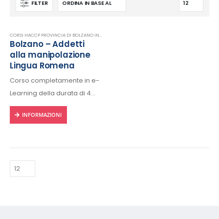
FILTER
CORSI HACCP PROVINCIA DI BOLZANO IN LINGUA ROMENA
,
E-LEARNING
,
FORMAZIONE HACCP I
Bolzano – Addetti
alla manipolazione
Lingua Romena
Corso completamente in e-
Learning della durata di 4
ore, fruibile 24/24h da ogni
INFORMAZIONI
dispositivo connesso a
internet.
Rilascio regolare attestato a
fine corso con protocollo
univoco di riconscimento.