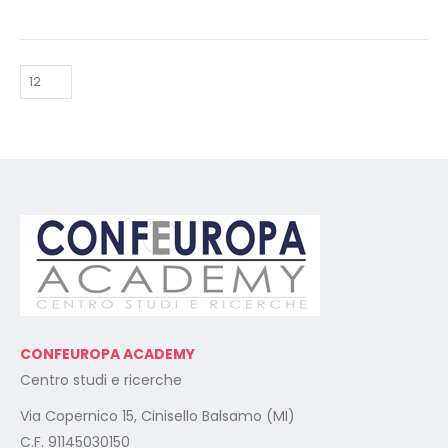
internet.
internet.
Rilascio regolare attestato a
Rilascio regolare attestato a
fine corso con protocollo
fine corso con protocollo
univoco di riconscimento.
univoco di riconscimento.
CONFEUROPA ACADEMY
Centro studi e ricerche
Via Copernico 15, Cinisello Balsamo (MI)
C.F. 91145030150