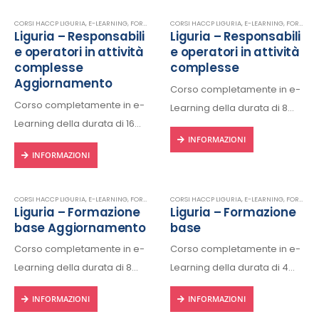
CORSI HACCP LIGURIA
,
E-LEARNING
,
FORMAZIONE HACCP IN LINGUA ITALIANA
CORSI HACCP LIGURIA
,
E-LEARNING
,
HACCP
,
FORMAZIONE HACCP IN LINGUA ITALIANA
Liguria – Responsabili
Liguria – Responsabili
e operatori in attività
e operatori in attività
complesse
complesse
Aggiornamento
Corso completamente in e-
Corso completamente in e-
Learning della durata di 8
Learning della durata di 16
ore, fruibile 24/24h da ogni
INFORMAZIONI
ore, fruibile 24/24h da ogni
dispositivo connesso a
INFORMAZIONI
dispositivo connesso a
internet.
internet.
Rilascio regolare attestato a
Rilascio regolare attestato a
fine corso con protocollo
CORSI HACCP LIGURIA
,
E-LEARNING
,
FORMAZIONE HACCP IN LINGUA ITALIANA
CORSI HACCP LIGURIA
,
E-LEARNING
,
HACCP
,
FORMAZIONE HACCP IN LINGUA ITALIANA
Liguria – Formazione
Liguria – Formazione
fine corso con protocollo
univoco di riconscimento.
base Aggiornamento
base
univoco di riconscimento.
Corso completamente in e-
Corso completamente in e-
Learning della durata di 8
Learning della durata di 4
ore, fruibile 24/24h da ogni
ore, fruibile 24/24h da ogni
INFORMAZIONI
INFORMAZIONI
dispositivo connesso a
dispositivo connesso a