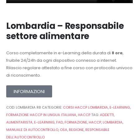
Lombardia – Responsabile
settore alimentare
Corso completamente in e-Learning della durata di
8 ore
,
fruibile 24/24h da ogni dispositivo connesso a internet.
Rilascio regolare attestato a fine corso con protocollo univoco
di riconscimento.
INFORMAZIONI
COD:
LOMBARDIA R8
CATEGORIE:
CORSI HACCP LOMBARDIA
,
E-LEARNING
,
FORMAZIONE HACCP IN LINGUA ITALIANA
,
HACCP
TAG:
ADDETTI
,
ALIMENTARISTA
,
E-LEARNING
,
FAD
,
FORMAZIONE
,
HACCP
,
LOMBARDIA
,
MANUALE DI AUTOCONTROLLO
,
OSA
,
REGIONE
,
RESPONSABILE
DELL'AUTOCONTROLLO