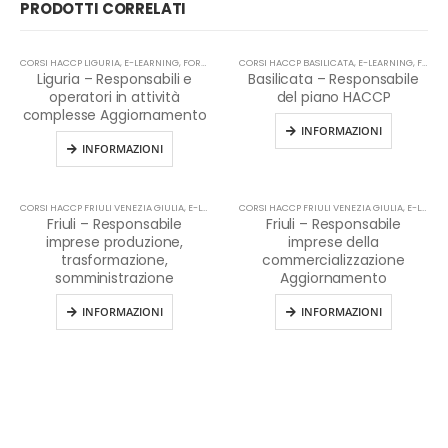
PRODOTTI CORRELATI
CORSI HACCP LIGURIA
,
E-LEARNING
,
FORMAZIONE HACCP IN LINGUA ITALIANA
CORSI HACCP BASILICATA
,
E-LEARNING
,
HACCP
,
FORMAZIONE HACCP IN LINGUA ITALIANA
Liguria – Responsabili e
Basilicata – Responsabile
operatori in attività
del piano HACCP
complesse Aggiornamento
INFORMAZIONI
INFORMAZIONI
CORSI HACCP FRIULI VENEZIA GIULIA
,
E-LEARNING
CORSI HACCP FRIULI VENEZIA GIULIA
,
HACCP
,
E-LEARNING
Friuli – Responsabile
Friuli – Responsabile
imprese produzione,
imprese della
trasformazione,
commercializzazione
somministrazione
Aggiornamento
INFORMAZIONI
INFORMAZIONI