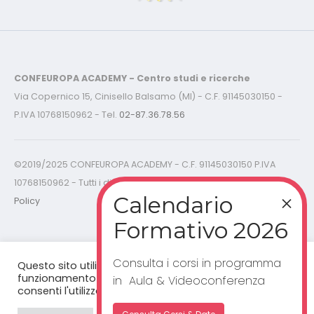
CONFEUROPA ACADEMY - Centro studi e ricerche
Via Copernico 15, Cinisello Balsamo (MI) - C.F. 91145030150 -
P.IVA 10768150962 - Tel.
02-87.36.78.56
©2019/2025 CONFEUROPA ACADEMY - C.F. 91145030150 P.IVA
10768150962 - Tutti i diritti riservati -
Cookies Policy - Privacy
Policy
Consulta i corsi in programma
Questo sito utilizza cookie per un corretto
funzionamento del sito web. Cliccando "accetta”,
in Aula & Videoconferenza
consenti l'utilizzo dei cookie.