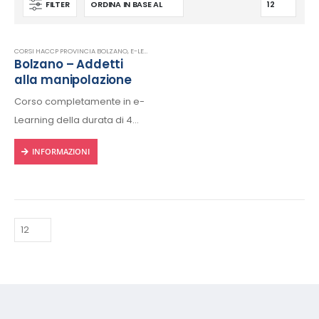
FILTER
CORSI HACCP PROVINCIA BOLZANO
,
E-LEARNING
,
FORMAZIONE HACCP IN LINGUA ITALIANA
,
HA
Bolzano – Addetti
alla manipolazione
Corso completamente in e-
Learning della durata di 4
ore, fruibile 24/24h da ogni
INFORMAZIONI
dispositivo connesso a
internet.
Rilascio regolare attestato a
fine corso con protocollo
univoco di riconscimento.