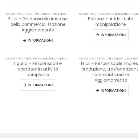
CORSI HACCP FRIULI VENEZIA GIULIA
,
E-LEARNING
,
HACCP
CORSI HACCP PROVINCIA BOLZANO
,
E-LEARN
Friuli – Responsabile imprese
Bolzano – Addetti alla
della commercializzazione
manipolazione
Aggiornamento
INFORMAZIONI
INFORMAZIONI
CORSI HACCP LIGURIA
,
E-LEARNING
,
FORMAZIONE HACCP IN LINGUA ITALIANA
CORSI HACCP FRIULI VENEZIA GIULIA
,
HACCP
,
E-LEARN
Liguria – Responsabili e
Friuli – Responsabile impre
operatori in attività
produzione, trasformazione
complesse
somministrazione
Aggiornamento
INFORMAZIONI
INFORMAZIONI