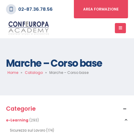
02-87.36.78.56
AREA FORMAZIONE
Marche – Corso base
Home
»
Catalogo
»
Marche – Corso base
Categorie
e-Learning
(293)
Sicurezza sul Lavoro
(174)