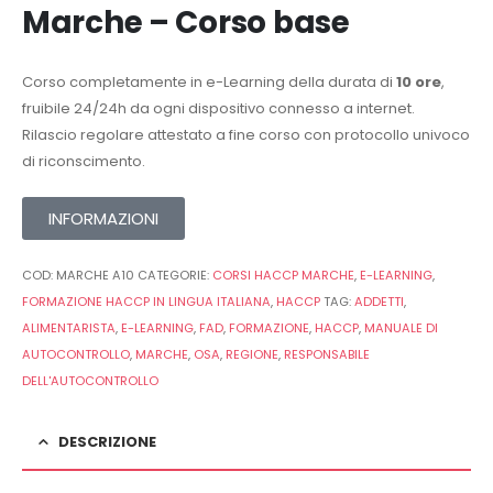
Marche – Corso base
Corso completamente in e-Learning della durata di
10 ore
,
fruibile 24/24h da ogni dispositivo connesso a internet.
Rilascio regolare attestato a fine corso con protocollo univoco
di riconscimento.
INFORMAZIONI
COD:
MARCHE A10
CATEGORIE:
CORSI HACCP MARCHE
,
E-LEARNING
,
FORMAZIONE HACCP IN LINGUA ITALIANA
,
HACCP
TAG:
ADDETTI
,
ALIMENTARISTA
,
E-LEARNING
,
FAD
,
FORMAZIONE
,
HACCP
,
MANUALE DI
AUTOCONTROLLO
,
MARCHE
,
OSA
,
REGIONE
,
RESPONSABILE
DELL'AUTOCONTROLLO
DESCRIZIONE