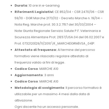
Durata
: 10 ore in e-Learning
Riferimenti Legislativi
: CE 852/04 - CSR 2470/06 - CSR
59/10 - DGR Marche 2173/02 - Decreto Marche n. 19/04 –
Nota Reg. Marche prot. 30.3.2.7157 del 30/03/2004 –
Note Giunta Regionale Servizio Salute P.F. Veterinaria e
Sicurezza Alimentare Prot. 21E57/USA.04 del 06.02.2007 e
Prot. 0732120|29/11/2010\R_MARCHE|GRM|VSA_04|P.
Attestato di frequenza:
Al termine del percorso
formativo viene rilasciato regolare attestato di
frequenza valido ai fini di legge.
Codice Corso
: MARCHE A10
Aggiornamento
: 3 anni
Codice Corso
: MARCHE A10
Metodologia di svolgimento
: Il percorso formativo è
utilizzabile per un massimo 4 mesi dalla data di
attivazione.
Ogni discente ha un accesso personale.