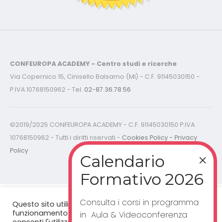
CONFEUROPA ACADEMY - Centro studi e ricerche
Via Copernico 15, Cinisello Balsamo (MI) - C.F. 91145030150 -
P.IVA 10768150962 - Tel.
02-87.36.78.56
©2019/2025 CONFEUROPA ACADEMY - C.F. 91145030150 P.IVA
10768150962 - Tutti i diritti riservati -
Cookies Policy - Privacy
Policy
Consulta i corsi in programma
Questo sito utilizza cookie per un corretto
funzionamento del sito web. Cliccando "accetta”,
in Aula & Videoconferenza