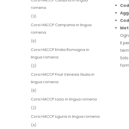
Corsi HACCP Calabria in lingua
Cod
romena
Agg
(3)
Cod
Corsi HACCP Campania in lingua
Met
romena
Ogni
(6)
Il p
Corsi HACCP Emilia Romagna in
term
lingua romena
Solo
form
(2)
Corsi HACCP Friuli Venezia Giulia in
lingua romena
(8)
Corsi HACCP Lazio in lingua romena
(2)
Corsi HACCP Liguria in lingua romena
(4)