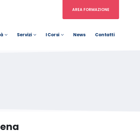
AREA FORMAZIONE
tà
Servizi
I Corsi
News
Contatti
mena