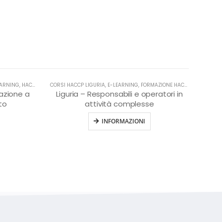
EARNING
,
HACCP
CORSI HACCP LIGURIA
,
E-LEARNING
,
FORMAZIONE HACCP IN LINGUA ITALIANA
lazione a
Liguria – Responsabili e operatori in
to
attività complesse
INFORMAZIONI