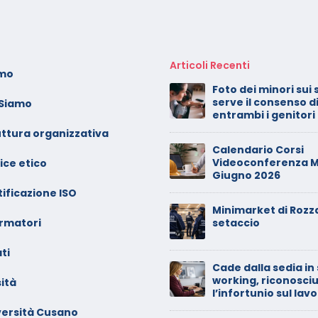
Articoli Recenti
amo
alendario Corsi
Foto dei minori sui 
ideoconferenza Novembre
serve il consenso d
 Siamo
 Dicembre 2025
entrambi i genitori
uttura organizzativa
l rilascio degli attestati di
Calendario Corsi
ormazione: è un diritto dei
Videoconferenza M
ice etico
avoratori
Giugno 2026
ificazione ISO
alendario Corsi
Minimarket di Rozz
ormatori
ideoconferenza
setaccio
ettembre – Ottobre 2025
ti
Cade dalla sedia in
alendario Corsi
working, riconosci
ità
ideoconferenza Giugno –
l’infortunio sul lav
uglio 2025
versità Cusano