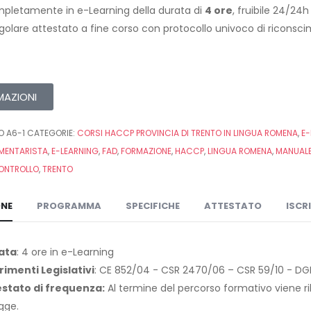
pletamente in e-Learning della durata di
4 ore
, fruibile 24/24
egolare attestato a fine corso con protocollo univoco di riconsc
MAZIONI
O A6-1
CATEGORIE:
CORSI HACCP PROVINCIA DI TRENTO IN LINGUA ROMENA
,
E-
IMENTARISTA
,
E-LEARNING
,
FAD
,
FORMAZIONE
,
HACCP
,
LINGUA ROMENA
,
MANUALE
ONTROLLO
,
TRENTO
ONE
PROGRAMMA
SPECIFICHE
ATTESTATO
ISCR
ata
: 4 ore in e-Learning
rimenti Legislativi
: CE 852/04 - CSR 2470/06 – CSR 59/10 - DGP
estato di frequenza:
Al termine del percorso formativo viene ril
egge.