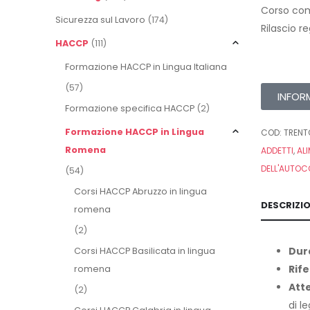
Corso com
Sicurezza sul Lavoro
(174)
Rilascio r
HACCP
(111)
Formazione HACCP in Lingua Italiana
(57)
INFOR
Formazione specifica HACCP
(2)
Formazione HACCP in Lingua
COD:
TRENT
Romena
ADDETTI
,
AL
DELL'AUTOC
(54)
Corsi HACCP Abruzzo in lingua
DESCRIZI
romena
(2)
Dur
Corsi HACCP Basilicata in lingua
Rife
romena
Att
(2)
di l