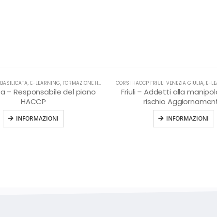
BASILICATA
,
HACCP
,
E-LEARNING
,
FORMAZIONE HACCP IN LINGUA ITALIANA
CORSI HACCP FRIULI VENEZIA GIULIA
,
HACCP
,
E-L
ta – Responsabile del piano
Friuli – Addetti alla manipo
HACCP
rischio Aggiornamen
INFORMAZIONI
INFORMAZIONI