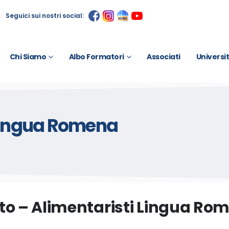
Seguici sui nostri social:
Chi Siamo
Albo Formatori
Associati
Universi
 Lingua Romena
to – Alimentaristi Lingua Ro