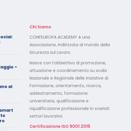
Chi Siamo
social:
Calendario Corsi
CONFEUROPA ACADEMY è una
i
Videoconferenza Novembre
Associazione, indirizzata al mondo della
– Dicembre 2025
Sicurezza sul Lavoro.
Il rilascio degli attestati di
Nasce con l’obbiettivo di promozione,
aggio –
formazione: è un diritto dei
attuazione e coordinamento su scala
lavoratori
Nazionale e Regionale delle iniziative di
Formazione, orientamento, ricerca,
ano al
Calendario Corsi
Videoconferenza
addestramento, formazione
Settembre – Ottobre 2025
universitaria, qualificazione e
riqualificazione professionale in svariati
 smart
Calendario Corsi
uto
settori lavorativi.
Videoconferenza Giugno –
oro
Luglio 2025
Certificazione ISO 9001:2015