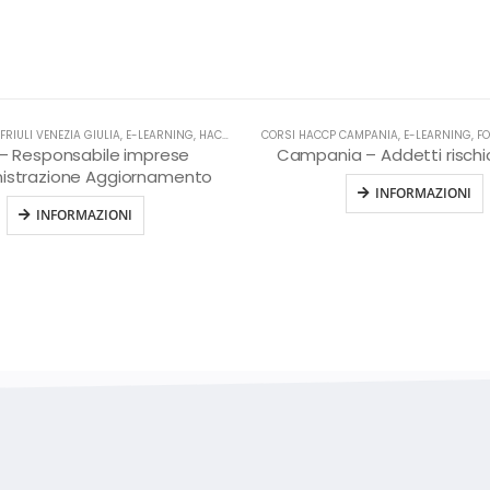
FRIULI VENEZIA GIULIA
,
HACCP
,
E-LEARNING
,
HACCP
CORSI HACCP CAMPANIA
,
E-LEARNING
,
FORMA
li – Responsabile imprese
Campania – Addetti rischio 
istrazione Aggiornamento
INFORMAZIONI
INFORMAZIONI