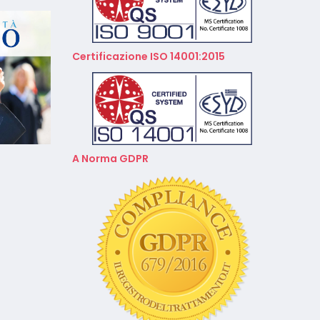
Aprile 2026
Calendario Corsi
Videoconferenza Gennaio –
Certificazione ISO 14001:2015
Febbraio 2026
A Norma GDPR