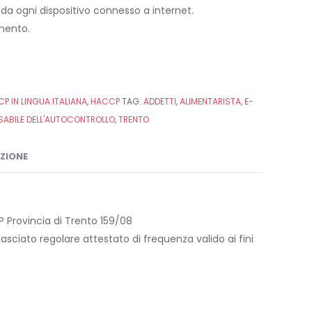
h da ogni dispositivo connesso a internet.
imento.
P IN LINGUA ITALIANA
,
HACCP
TAG:
ADDETTI
,
ALIMENTARISTA
,
E-
SABILE DELL'AUTOCONTROLLO
,
TRENTO
IZIONE
 Provincia di Trento 159/08
asciato regolare attestato di frequenza valido ai fini