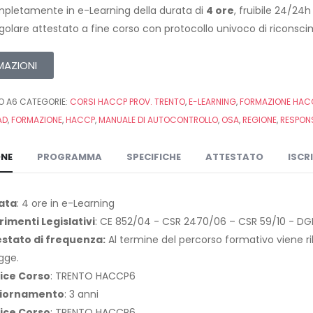
pletamente in e-Learning della durata di
4 ore
, fruibile 24/24
egolare attestato a fine corso con protocollo univoco di riconsc
MAZIONI
O A6
CATEGORIE:
CORSI HACCP PROV. TRENTO
,
E-LEARNING
,
FORMAZIONE HACC
AD
,
FORMAZIONE
,
HACCP
,
MANUALE DI AUTOCONTROLLO
,
OSA
,
REGIONE
,
RESPON
ONE
PROGRAMMA
SPECIFICHE
ATTESTATO
ISCR
ata
: 4 ore in e-Learning
rimenti Legislativi
: CE 852/04 - CSR 2470/06 – CSR 59/10 - DGP
estato di frequenza:
Al termine del percorso formativo viene ril
egge.
ice Corso
: TRENTO HACCP6
iornamento
: 3 anni
ice Corso
: TRENTO HACCP6