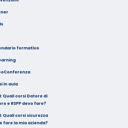
tner
ls
endario formativo
earning
eoConferenza
i in aula
: Quali corsi Datore di
oro e RSPP devo fare?
: Quali corsi sicurezza
e fare la mia azienda?