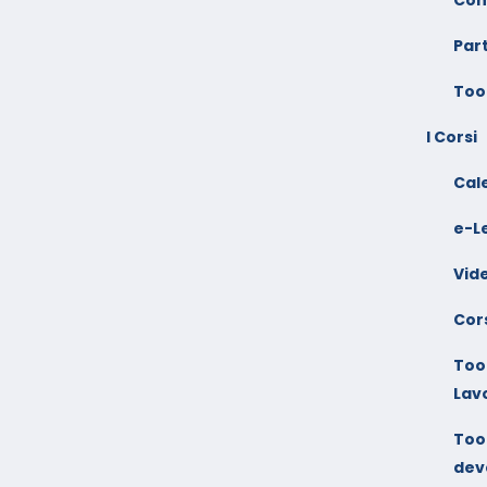
Par
Too
I Corsi
Cal
e-L
Vid
Cors
Tool
Lav
Tool
dev