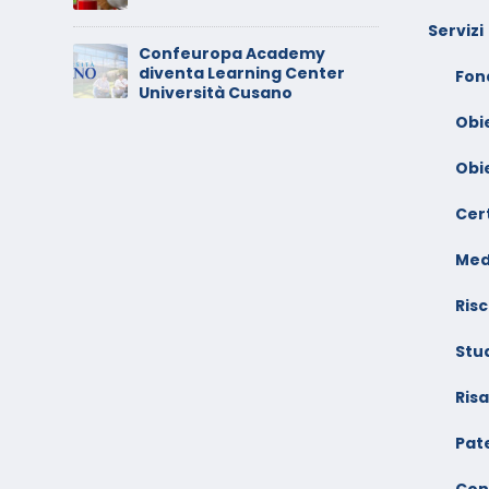
A
Servizi
Confeuropa Academy
C
diventa Learning Center
io –
V
Fon
Università Cusano
F
Obi
Obi
Cert
Med
Risc
Stu
Ris
Pate
Con