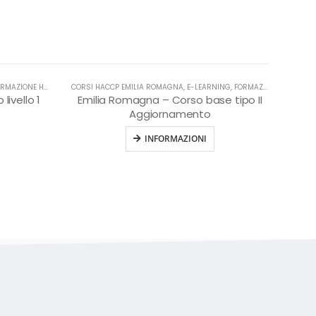
ZIONE HACCP IN LINGUA ITALIANA
CORSI HACCP EMILIA ROMAGNA
,
HACCP
,
E-LEARNING
,
FORMAZIONE HACCP IN LINGUA ITALIANA
livello 1
Emilia Romagna – Corso base tipo II
Aggiornamento
INFORMAZIONI