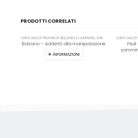
PRODOTTI CORRELATI
CORSI HACCP PROVINCIA BOLZANO
,
E-LEARNING
,
FORMAZIONE HACCP IN LINGUA ITALIANA
CORSI HACCP 
Bolzano – Addetti alla manipolazione
Friu
sommin
INFORMAZIONI