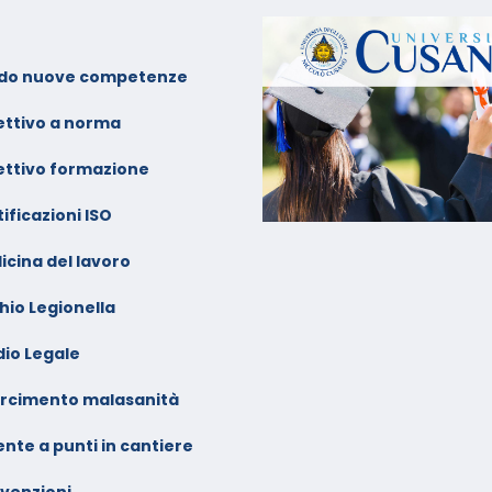
prile 2026
alendario Corsi
ideoconferenza Gennaio –
do nuove competenze
ebbraio 2026
ettivo a norma
ettivo formazione
ificazioni ISO
icina del lavoro
hio Legionella
dio Legale
arcimento malasanità
nte a punti in cantiere
venzioni