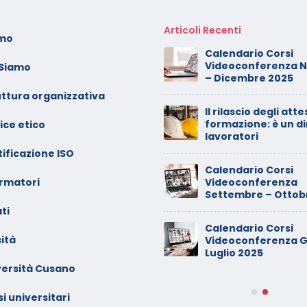
Articoli Recenti
amo
oto dei minori sui social:
Calendario Corsi
erve il consenso di
Videoconferenza 
 Siamo
ntrambi i genitori
– Dicembre 2025
uttura organizzativa
alendario Corsi
Il rilascio degli atte
ideoconferenza Maggio –
formazione: è un di
ice etico
iugno 2026
lavoratori
ificazione ISO
inimarket di Rozzano al
Calendario Corsi
ormatori
etaccio
Videoconferenza
Settembre – Ottob
ti
ade dalla sedia in smart
Calendario Corsi
orking, riconosciuto
ità
Videoconferenza G
’infortunio sul lavoro
Luglio 2025
versità Cusano
alendario Corsi
ideoconferenza Marzo –
i universitari