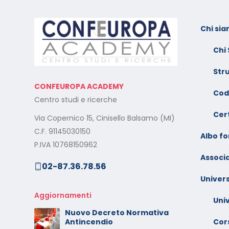
Chi si
l:
Calendario Corsi
F
Videoconferenza Novembre
s
Chi
– Dicembre 2025
e
Str
Il rilascio degli attestati di
C
CONFEUROPA ACADEMY
o –
formazione: è un diritto dei
V
Cod
Centro studi e ricerche
lavoratori
G
Cert
Via Copernico 15, Cinisello Balsamo (MI)
al
Calendario Corsi
M
C.F. 91145030150
Videoconferenza
Albo f
s
P.IVA 10768150962
Settembre – Ottobre 2025
Associa
02-87.36.78.56
rt
C
Calendario Corsi
w
Univers
Videoconferenza Giugno –
l
Luglio 2025
Aggiornamenti
Uni
C
Nuovo Decreto Normativa
 –
V
Cors
Antincendio