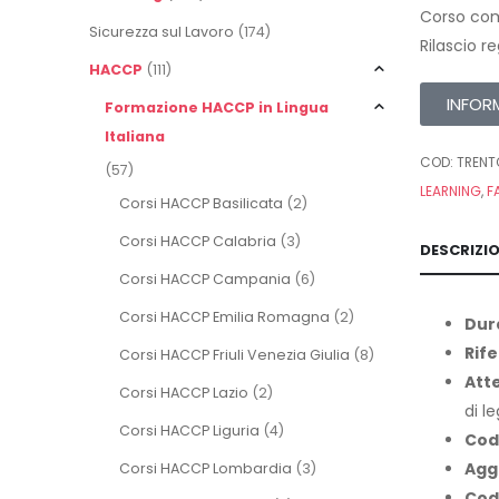
Corso com
Sicurezza sul Lavoro
(174)
Rilascio r
HACCP
(111)
INFOR
Formazione HACCP in Lingua
Italiana
COD:
TRENT
(57)
LEARNING
,
F
Corsi HACCP Basilicata
(2)
Corsi HACCP Calabria
(3)
DESCRIZI
Corsi HACCP Campania
(6)
Corsi HACCP Emilia Romagna
(2)
Dur
Rife
Corsi HACCP Friuli Venezia Giulia
(8)
Att
Corsi HACCP Lazio
(2)
di l
Corsi HACCP Liguria
(4)
Cod
Agg
Corsi HACCP Lombardia
(3)
Cod