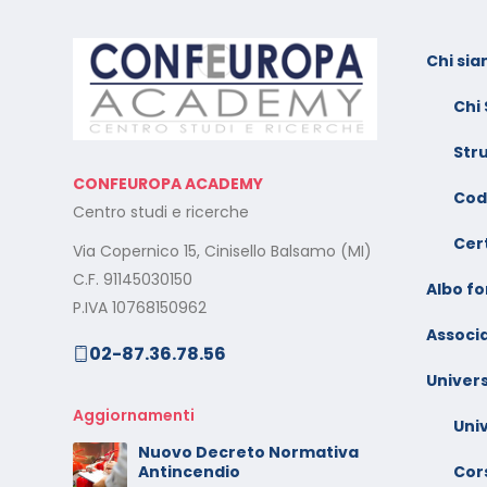
Chi si
l:
Calendario Corsi
F
Videoconferenza Novembre
s
Chi
– Dicembre 2025
e
Str
Il rilascio degli attestati di
C
CONFEUROPA ACADEMY
o –
formazione: è un diritto dei
V
Cod
Centro studi e ricerche
lavoratori
G
Cert
Via Copernico 15, Cinisello Balsamo (MI)
al
Calendario Corsi
M
C.F. 91145030150
Videoconferenza
Albo f
s
P.IVA 10768150962
Settembre – Ottobre 2025
Associa
02-87.36.78.56
rt
C
Calendario Corsi
w
Univers
Videoconferenza Giugno –
l
Luglio 2025
Aggiornamenti
Uni
C
Nuovo Decreto Normativa
 –
V
Cors
Antincendio