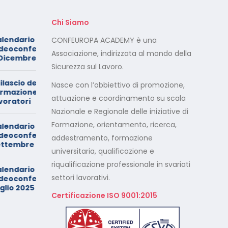
Chi Siamo
Foto dei minori sui social:
CONFEUROPA ACADEMY è una
Novembre
serve il consenso di
Associazione, indirizzata al mondo della
entrambi i genitori
Sicurezza sul Lavoro.
stati di
Calendario Corsi
Nasce con l’obbiettivo di promozione,
ritto dei
Videoconferenza Maggio –
attuazione e coordinamento su scala
Giugno 2026
Nazionale e Regionale delle iniziative di
Formazione, orientamento, ricerca,
Minimarket di Rozzano al
setaccio
addestramento, formazione
re 2025
universitaria, qualificazione e
riqualificazione professionale in svariati
Cade dalla sedia in smart
working, riconosciuto
settori lavorativi.
iugno –
l’infortunio sul lavoro
Certificazione ISO 9001:2015
Calendario Corsi
Videoconferenza Marzo –