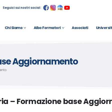
Seguici sui nostri social:
Chi Siamo
Albo Formatori
Associati
Universi
base Aggiornamento
ento
ria – Formazione base Aggio