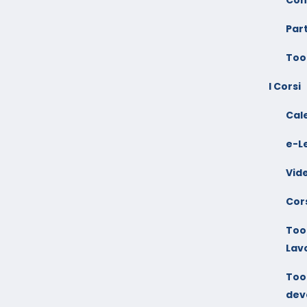
Par
Too
I Corsi
Cal
e-L
Vid
Cors
Tool
Lav
Tool
dev