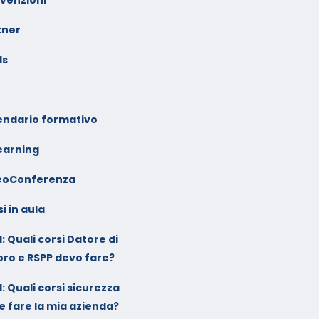
tner
ls
endario formativo
earning
eoConferenza
i in aula
: Quali corsi Datore di
oro e RSPP devo fare?
: Quali corsi sicurezza
e fare la mia azienda?