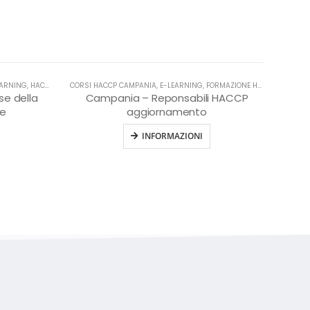
EARNING
,
HACCP
CORSI HACCP CAMPANIA
,
E-LEARNING
,
FORMAZIONE HACCP IN LINGUA ITALIANA
se della
Campania – Reponsabili HACCP
ne
aggiornamento
INFORMAZIONI