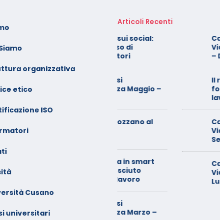
Articoli Recenti
amo
oto dei minori sui social:
Calendario Corsi
erve il consenso di
Videoconferenza 
 Siamo
ntrambi i genitori
– Dicembre 2025
uttura organizzativa
alendario Corsi
Il rilascio degli atte
ideoconferenza Maggio –
formazione: è un di
ice etico
iugno 2026
lavoratori
ificazione ISO
inimarket di Rozzano al
Calendario Corsi
ormatori
etaccio
Videoconferenza
Settembre – Ottob
ti
ade dalla sedia in smart
Calendario Corsi
orking, riconosciuto
ità
Videoconferenza G
’infortunio sul lavoro
Luglio 2025
versità Cusano
alendario Corsi
ideoconferenza Marzo –
i universitari