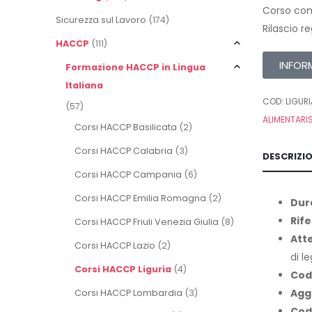
Corso com
Sicurezza sul Lavoro
(174)
Rilascio r
HACCP
(111)
INFOR
Formazione HACCP in Lingua
Italiana
COD:
LIGUR
(57)
ALIMENTARI
Corsi HACCP Basilicata
(2)
Corsi HACCP Calabria
(3)
DESCRIZI
Corsi HACCP Campania
(6)
Corsi HACCP Emilia Romagna
(2)
Dur
Rife
Corsi HACCP Friuli Venezia Giulia
(8)
Att
Corsi HACCP Lazio
(2)
di l
Corsi HACCP Liguria
(4)
Cod
Agg
Corsi HACCP Lombardia
(3)
Cod