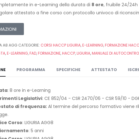
pletamente in e-Learning della durata di
8 ore
, fruibile 24/24
egolare attestato a fine corso con protocollo univoco di riconsc
MAZIONI
IA A8 AGG
CATEGORIE:
CORSI HACCP LIGURIA
,
E-LEARNING
,
FORMAZIONE HACCP
STA
,
E-LEARNING
,
FAD
,
FORMAZIONE
,
HACCP
,
LIGURIA
,
MANUALE DI AUTOCONTRO
ONE
PROGRAMMA
SPECIFICHE
ATTESTATO
ISCR
ata
: 8 ore in e-Learning
rimenti Legislativi
: CE 852/04 - CSR 2470/06 - CSR 59/10 - DGR 
estato di frequenza:
Al termine del percorso formativo viene ril
egge.
ice Corso
: LIGURIA AGG8
iornamento
: 5 anni
ice Corso
: LIGURIA AGG8