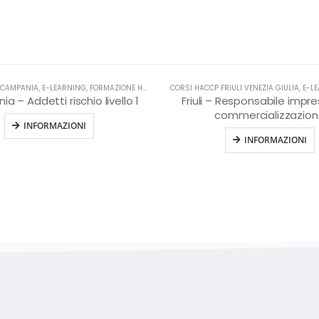
 CAMPANIA
HACCP
,
E-LEARNING
,
FORMAZIONE HACCP IN LINGUA ITALIANA
CORSI HACCP FRIULI VENEZIA GIULIA
,
HACCP
,
E-L
 – Addetti rischio livello 1
Friuli – Responsabile impre
commercializzazio
INFORMAZIONI
INFORMAZIONI