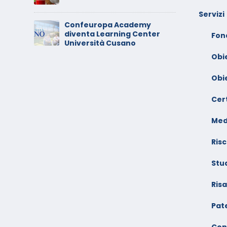
A
Servizi
Confeuropa Academy
C
diventa Learning Center
io –
V
Fon
Università Cusano
F
Obi
Obi
Cert
Med
Risc
Stu
Ris
Pate
Con