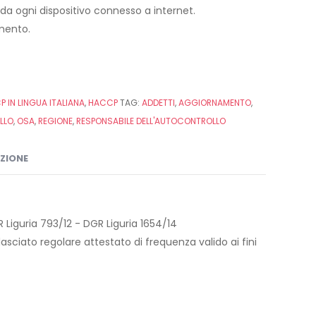
h da ogni dispositivo connesso a internet.
imento.
 IN LINGUA ITALIANA
,
HACCP
TAG:
ADDETTI
,
AGGIORNAMENTO
,
LLO
,
OSA
,
REGIONE
,
RESPONSABILE DELL'AUTOCONTROLLO
IZIONE
Liguria 793/12 - DGR Liguria 1654/14
asciato regolare attestato di frequenza valido ai fini