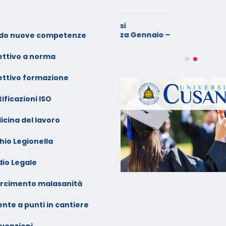
prile 2026
alendario Corsi
ideoconferenza Gennaio –
do nuove competenze
ebbraio 2026
ettivo a norma
ettivo formazione
ificazioni ISO
icina del lavoro
hio Legionella
dio Legale
arcimento malasanità
nte a punti in cantiere
venzioni