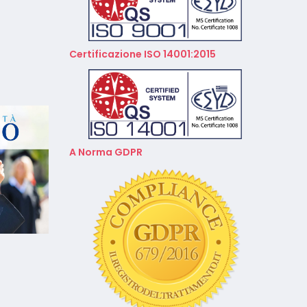
Aprile 2026
Calendario Corsi
Videoconferenza Gennaio –
Certificazione ISO 14001:2015
Febbraio 2026
A Norma GDPR