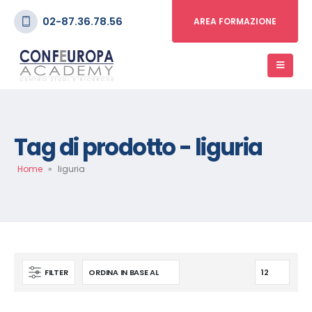
02-87.36.78.56
AREA FORMAZIONE
Tag di prodotto - liguria
Home
»
liguria
FILTER