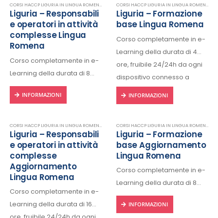
Rilascio regolare attestato a
Rilascio regolare attestato a
CORSI HACCP LIGURIA IN LINGUA ROMENA
,
E-LEARNING
,
FORMAZIONE HACCP IN LINGUA ROME
CORSI HACCP LIGURIA IN LINGUA ROMENA
,
E-
Liguria – Responsabili
Liguria – Formazione
fine corso con protocollo
fine corso con protocollo
e operatori in attività
base Lingua Romena
univoco di riconscimento.
univoco di riconscimento.
complesse Lingua
Corso completamente in e-
Romena
Learning della durata di 4
Corso completamente in e-
ore, fruibile 24/24h da ogni
Learning della durata di 8
dispositivo connesso a
ore, fruibile 24/24h da ogni
internet.
INFORMAZIONI
INFORMAZIONI
dispositivo connesso a
Rilascio regolare attestato a
internet.
fine corso con protocollo
Rilascio regolare attestato a
CORSI HACCP LIGURIA IN LINGUA ROMENA
,
E-LEARNING
,
FORMAZIONE HACCP IN LINGUA ROME
CORSI HACCP LIGURIA IN LINGUA ROMENA
,
E-
univoco di riconscimento.
Liguria – Responsabili
Liguria – Formazione
fine corso con protocollo
e operatori in attività
base Aggiornamento
univoco di riconscimento.
complesse
Lingua Romena
Aggiornamento
Corso completamente in e-
Lingua Romena
Learning della durata di 8
Corso completamente in e-
ore, fruibile 24/24h da ogni
Learning della durata di 16
INFORMAZIONI
dispositivo connesso a
ore, fruibile 24/24h da ogni