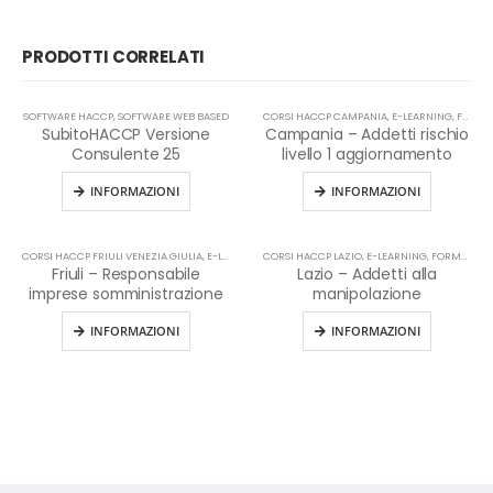
PRODOTTI CORRELATI
SOFTWARE HACCP
,
SOFTWARE WEB BASED
CORSI HACCP CAMPANIA
,
E-LEARNING
,
FORMAZIONE HACCP IN LINGUA ITALIANA
SubitoHACCP Versione
Campania – Addetti rischio
Consulente 25
livello 1 aggiornamento
INFORMAZIONI
INFORMAZIONI
CORSI HACCP FRIULI VENEZIA GIULIA
,
E-LEARNING
CORSI HACCP LAZIO
,
HACCP
,
E-LEARNING
,
FORMAZIONE HACCP IN LINGUA ITALIANA
Friuli – Responsabile
Lazio – Addetti alla
imprese somministrazione
manipolazione
INFORMAZIONI
INFORMAZIONI