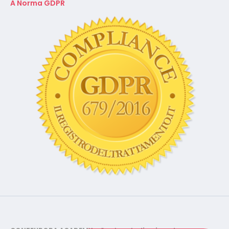
CONFEUROPA ACADEMY - Centro studi e ricerche
Via Copernico 15, Cinisello Balsamo (MI) - C.F. 91145030150 -
P.IVA 10768150962 - Tel.
02-87.36.78.56
©2019/2025 CONFEUROPA ACADEMY - C.F. 91145030150 P.IVA
10768150962 - Tutti i diritti riservati -
Cookies Policy - Privacy