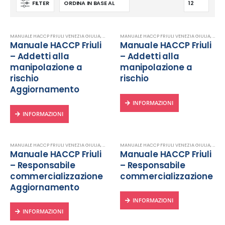
FILTER
MANUALE HACCP FRIULI VENEZIA GIULIA
,
MANUALI DIGITALI
MANUALE HACCP FRIULI VENEZIA GIULIA
,
MANUALI HACCP
,
MANU
Manuale HACCP Friuli
Manuale HACCP Friuli
– Addetti alla
– Addetti alla
manipolazione a
manipolazione a
rischio
rischio
Aggiornamento
INFORMAZIONI
INFORMAZIONI
MANUALE HACCP FRIULI VENEZIA GIULIA
,
MANUALI DIGITALI
MANUALE HACCP FRIULI VENEZIA GIULIA
,
MANUALI HACCP
,
MANU
Manuale HACCP Friuli
Manuale HACCP Friuli
– Responsabile
– Responsabile
commercializzazione
commercializzazione
Aggiornamento
INFORMAZIONI
INFORMAZIONI