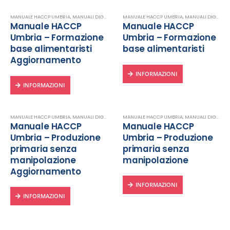
MANUALE HACCP UMBRIA
,
MANUALI DIGITALI
,
MANUALI HACCP
MANUALE HACCP UMBRIA
,
MANUALI DIGITALI
,
Manuale HACCP
Manuale HACCP
Umbria – Formazione
Umbria – Formazione
base alimentaristi
base alimentaristi
Aggiornamento
INFORMAZIONI
INFORMAZIONI
MANUALE HACCP UMBRIA
,
MANUALI DIGITALI
,
MANUALI HACCP
MANUALE HACCP UMBRIA
,
MANUALI DIGITALI
,
Manuale HACCP
Manuale HACCP
Umbria – Produzione
Umbria – Produzione
primaria senza
primaria senza
manipolazione
manipolazione
Aggiornamento
INFORMAZIONI
INFORMAZIONI