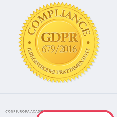
CONFEUROPA ACADEMY - Centro studi e ricerche
Via Copernico 15, Cinisello Balsamo (MI) - C.F. 91145030150 -
P.IVA 10768150962 - Tel.
02-87.36.78.56
©2019/2025 CONFEUROPA ACADEMY - C.F. 91145030150 P.IVA
10768150962 - Tutti i diritti riservati -
Cookies Policy - Privacy
Policy