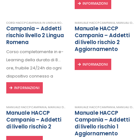
internet.
internet.
INFORMAZIONI
Rilascio regolare attestato a
Rilascio regolare attestato a
fine corso con protocollo
fine corso con protocollo
CORSI HACCP CAMPANIA IN LINGUA ROMENA
,
E-LEARNING
MANUALE HACCP CAMPANIA
,
FORMAZIONE HACCP IN LINGUA R
,
MANUALI DIGITALI
univoco di riconscimento.
univoco di riconscimento.
Campania – Addetti
Manuale HACCP
rischio livello 2 Lingua
Campania – Addetti
Romena
di livello rischio 2
Aggiornamento
Corso completamente in e-
Learning della durata di 8
INFORMAZIONI
ore, fruibile 24/24h da ogni
dispositivo connesso a
internet.
INFORMAZIONI
Rilascio regolare attestato a
fine corso con protocollo
MANUALE HACCP CAMPANIA
,
MANUALI DIGITALI
,
MANUALI HACCP
MANUALE HACCP CAMPANIA
,
MANUALI DIGITALI
univoco di riconscimento.
Manuale HACCP
Manuale HACCP
Campania – Addetti
Campania – Addetti
di livello rischio 2
di livello rischio 1
Aggiornamento