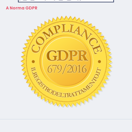
CONFEUROPA ACADEMY - Centro studi e ricerche
Via Copernico 15, Cinisello Balsamo (MI) - C.F. 91145030150 -
P.IVA 10768150962 - Tel.
02-87.36.78.56