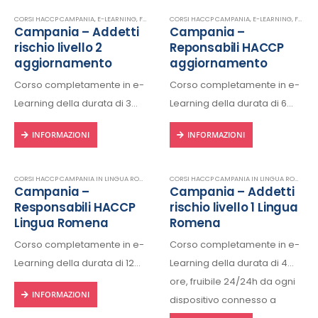
Rilascio regolare attestato a
Rilascio regolare attestato a
fine corso con protocollo
CORSI HACCP CAMPANIA
,
E-LEARNING
,
FORMAZIONE HACCP IN LINGUA ITALIANA
CORSI HACCP CAMPANIA
,
E-LEARNING
,
HACCP
,
FORMAZIONE HACCP IN LINGUA ITALIANA
Campania – Addetti
Campania –
fine corso con protocollo
univoco di riconscimento.
rischio livello 2
Reponsabili HACCP
univoco di riconscimento.
aggiornamento
aggiornamento
Corso completamente in e-
Corso completamente in e-
Learning della durata di 3
Learning della durata di 6
ore, fruibile 24/24h da ogni
ore, fruibile 24/24h da ogni
INFORMAZIONI
INFORMAZIONI
dispositivo connesso a
dispositivo connesso a
internet.
internet.
Rilascio regolare attestato a
Rilascio regolare attestato a
CORSI HACCP CAMPANIA IN LINGUA ROMENA
,
E-LEARNING
,
FORMAZIONE HACCP IN LINGUA R
CORSI HACCP CAMPANIA IN LINGUA ROMENA
,
Campania –
Campania – Addetti
fine corso con protocollo
fine corso con protocollo
Responsabili HACCP
rischio livello 1 Lingua
univoco di riconscimento.
univoco di riconscimento.
Lingua Romena
Romena
Corso completamente in e-
Corso completamente in e-
Learning della durata di 12
Learning della durata di 4
ore, fruibile 24/24h da ogni
ore, fruibile 24/24h da ogni
INFORMAZIONI
dispositivo connesso a
dispositivo connesso a