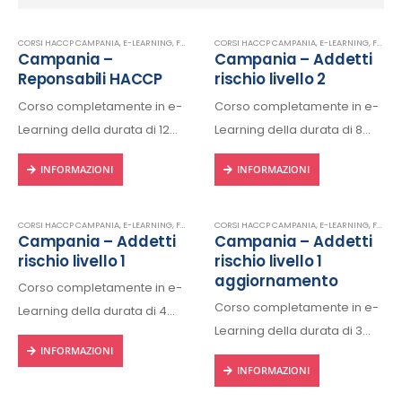
CORSI HACCP CAMPANIA
,
E-LEARNING
,
FORMAZIONE HACCP IN LINGUA ITALIANA
CORSI HACCP CAMPANIA
,
E-LEARNING
,
HACCP
,
FORMAZIONE HACCP IN LINGUA ITALIANA
Campania –
Campania – Addetti
Reponsabili HACCP
rischio livello 2
Corso completamente in e-
Corso completamente in e-
Learning della durata di 12
Learning della durata di 8
ore, fruibile 24/24h da ogni
ore, fruibile 24/24h da ogni
INFORMAZIONI
INFORMAZIONI
dispositivo connesso a
dispositivo connesso a
internet.
internet.
Rilascio regolare attestato a
Rilascio regolare attestato a
CORSI HACCP CAMPANIA
,
E-LEARNING
,
FORMAZIONE HACCP IN LINGUA ITALIANA
CORSI HACCP CAMPANIA
,
E-LEARNING
,
HACCP
,
FORMAZIONE HACCP IN LINGUA ITALIANA
Campania – Addetti
Campania – Addetti
fine corso con protocollo
fine corso con protocollo
rischio livello 1
rischio livello 1
univoco di riconscimento.
univoco di riconscimento.
aggiornamento
Corso completamente in e-
Corso completamente in e-
Learning della durata di 4
Learning della durata di 3
ore, fruibile 24/24h da ogni
INFORMAZIONI
ore, fruibile 24/24h da ogni
dispositivo connesso a
INFORMAZIONI
dispositivo connesso a
internet.
internet.