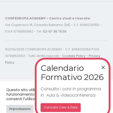
CONFEUROPA ACADEMY - Centro studi e ricerche
Via Copernico 15, Cinisello Balsamo (MI) - C.F. 91145030150 -
P.IVA 10768150962 - Tel.
02-87.36.78.56
©2019/2025 CONFEUROPA ACADEMY - C.F. 91145030150 P.IVA
10768150962 - Tutti i diritti riservati -
Cookies Policy - Privacy
Policy
Consulta i corsi in programma
Questo sito utilizza cookie per un corretto
funzionamento del sito web. Cliccando "accetta”,
in Aula & Videoconferenza
consenti l'utilizzo dei cookie.
Consulta Corsi & Date
Impostazioni
Accetta