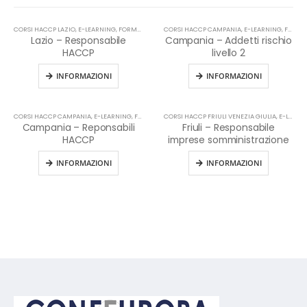
CORSI HACCP LAZIO
,
E-LEARNING
,
FORMAZIONE HACCP IN LINGUA ITALIANA
CORSI HACCP CAMPANIA
,
E-LEARNING
,
HACCP
,
FORMAZIONE HACCP IN LINGUA ITALIANA
Lazio – Responsabile
Campania – Addetti rischio
HACCP
livello 2
INFORMAZIONI
INFORMAZIONI
CORSI HACCP CAMPANIA
,
E-LEARNING
,
FORMAZIONE HACCP IN LINGUA ITALIANA
CORSI HACCP FRIULI VENEZIA GIULIA
,
HACCP
,
E-LEARNING
Campania – Reponsabili
Friuli – Responsabile
HACCP
imprese somministrazione
INFORMAZIONI
INFORMAZIONI