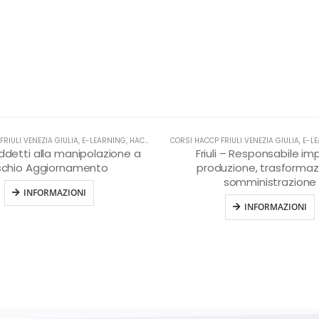
FRIULI VENEZIA GIULIA
HACCP
,
E-LEARNING
,
HACCP
CORSI HACCP FRIULI VENEZIA GIULIA
,
E-L
 Addetti alla manipolazione a
Friuli – Responsabile im
ischio Aggiornamento
produzione, trasformaz
somministrazione
INFORMAZIONI
INFORMAZIONI