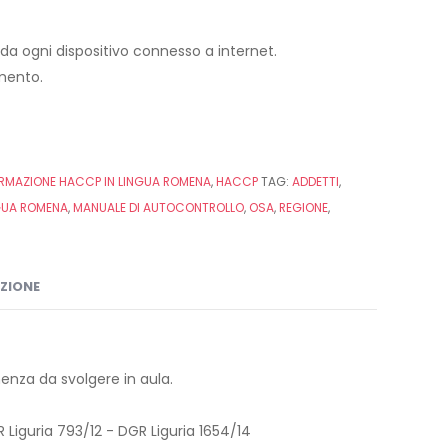
h da ogni dispositivo connesso a internet.
imento.
RMAZIONE HACCP IN LINGUA ROMENA
,
HACCP
TAG:
ADDETTI
,
GUA ROMENA
,
MANUALE DI AUTOCONTROLLO
,
OSA
,
REGIONE
,
IZIONE
enza da svolgere in aula.
Liguria 793/12 - DGR Liguria 1654/14