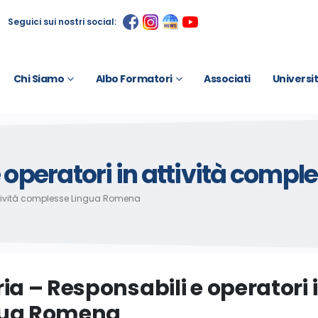
Seguici sui nostri social:
Chi Siamo
Albo Formatori
Associati
Universi
e operatori in attività com
attività complesse Lingua Romena
ria – Responsabili e operatori
gua Romena