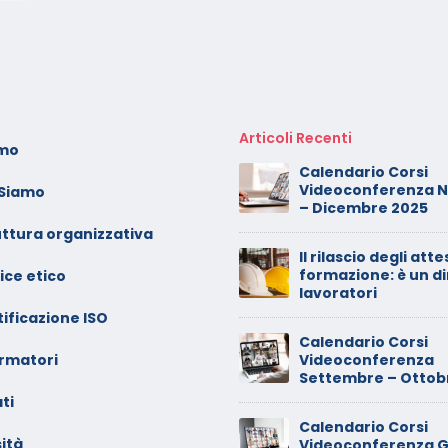
Articoli Recenti
amo
oto dei minori sui social:
Calendario Corsi
erve il consenso di
Videoconferenza 
 Siamo
ntrambi i genitori
– Dicembre 2025
uttura organizzativa
alendario Corsi
Il rilascio degli atte
ideoconferenza Maggio –
formazione: è un di
ice etico
iugno 2026
lavoratori
ificazione ISO
inimarket di Rozzano al
Calendario Corsi
ormatori
etaccio
Videoconferenza
Settembre – Ottob
ti
ade dalla sedia in smart
Calendario Corsi
orking, riconosciuto
ità
Videoconferenza G