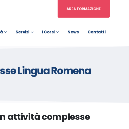
AREA FORMAZIONE
tà
Servizi
I Corsi
News
Contatti
plesse Lingua Romena
 in attività complesse