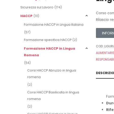
Sicurezza sul Lavoro
(174)
Corso com
HACCP
(111)
Rilascio r
Formazione HACCP in Lingua Italiana
(57)
INFOR
Formazione specifica HACCP
(2)
COD:
LIGURI
Formazione HACCP in Lingua
ALIMENTARI
Romena
RESPONSABI
(54)
Corsi HACCP Abruzzo in lingua
DESCRIZI
romena
(2)
Corsi HACCP Basilicata in lingua
Form
romena
Dur
(2)
Rife