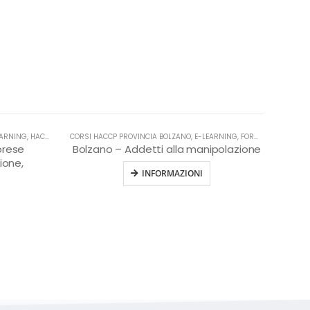
EARNING
,
HACCP
CORSI HACCP PROVINCIA BOLZANO
,
E-LEARNING
,
FORMAZIONE HACCP IN LINGUA ITALIANA
prese
Bolzano – Addetti alla manipolazione
ione,
INFORMAZIONI