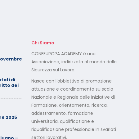
Chi Siamo
Foto dei minori sui social:
CONFEUROPA ACADEMY è una
Novembre
serve il consenso di
Associazione, indirizzata al mondo della
entrambi i genitori
Sicurezza sul Lavoro.
stati di
Calendario Corsi
Nasce con l’obbiettivo di promozione,
ritto dei
Videoconferenza Maggio –
attuazione e coordinamento su scala
Giugno 2026
Nazionale e Regionale delle iniziative di
Formazione, orientamento, ricerca,
Minimarket di Rozzano al
setaccio
addestramento, formazione
re 2025
universitaria, qualificazione e
riqualificazione professionale in svariati
Cade dalla sedia in smart
working, riconosciuto
settori lavorativi.
iugno –