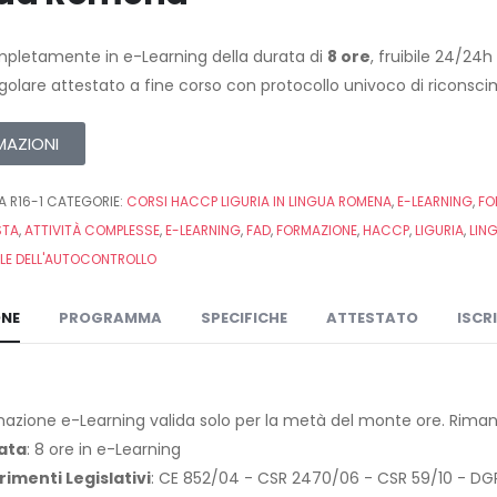
pletamente in e-Learning della durata di
8 ore
, fruibile 24/24
egolare attestato a fine corso con protocollo univoco di riconsc
MAZIONI
A R16-1
CATEGORIE:
CORSI HACCP LIGURIA IN LINGUA ROMENA
,
E-LEARNING
,
FO
STA
,
ATTIVITÀ COMPLESSE
,
E-LEARNING
,
FAD
,
FORMAZIONE
,
HACCP
,
LIGURIA
,
LIN
LE DELL'AUTOCONTROLLO
ONE
PROGRAMMA
SPECIFICHE
ATTESTATO
ISCR
azione e-Learning valida solo per la metà del monte ore. Riman
ata
: 8 ore in e-Learning
rimenti Legislativi
: CE 852/04 - CSR 2470/06 - CSR 59/10 - DGR 