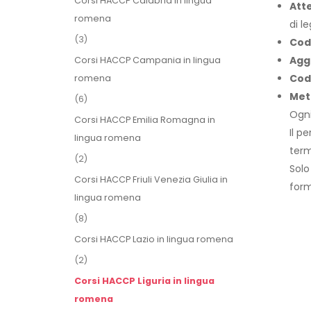
Corsi HACCP Calabria in lingua
Att
romena
di l
(3)
Cod
Agg
Corsi HACCP Campania in lingua
Cod
romena
Met
(6)
Ogni
Corsi HACCP Emilia Romagna in
Il p
lingua romena
term
(2)
Solo
Corsi HACCP Friuli Venezia Giulia in
form
lingua romena
(8)
Corsi HACCP Lazio in lingua romena
(2)
Corsi HACCP Liguria in lingua
romena