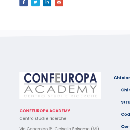
Chi si
l:
Calendario Corsi
F
Videoconferenza Novembre
s
Chi
– Dicembre 2025
e
Str
Il rilascio degli attestati di
C
CONFEUROPA ACADEMY
o –
formazione: è un diritto dei
V
Cod
Centro studi e ricerche
lavoratori
G
Cert
Via Copernico 15, Cinisello Balsamo (MI)