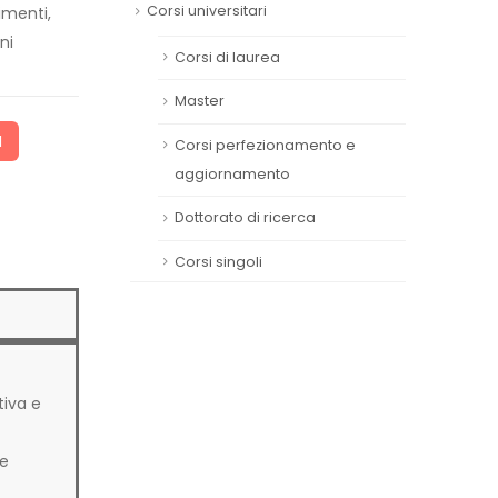
Corsi universitari
imenti,
ni
Corsi di laurea
Master
I
Corsi perfezionamento e
aggiornamento
Dottorato di ricerca
Corsi singoli
tiva e
he