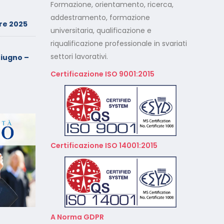
Formazione, orientamento, ricerca,
Minimarket di Rozzano al
setaccio
addestramento, formazione
re 2025
universitaria, qualificazione e
riqualificazione professionale in svariati
Cade dalla sedia in smart
working, riconosciuto
settori lavorativi.
iugno –
l’infortunio sul lavoro
Certificazione ISO 9001:2015
Calendario Corsi
Videoconferenza Marzo –
Aprile 2026
Calendario Corsi
Videoconferenza Gennaio –
Certificazione ISO 14001:2015
Febbraio 2026
A Norma GDPR