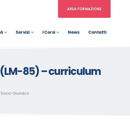
AREA FORMAZIONE
tà
Servizi
I Corsi
News
Contatti
 (LM-85) – curriculum
 Socio-Giuridico