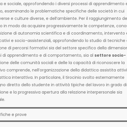
ca e sociale, approfondendo i diversi processi di apprendimento e
co, esaminando le problematiche specifiche delle società in cui
erse e culture diverse, e dell’ambiente. Per il raggiungimento de
izzato in modo da acquisire progressivamente le competenze, con
quisizione di autonomia scientifica e di coordinamento, intervento 
ativi e socio-assistenziali, approfondendo lo studio di tecniche 
e di percorsi formativi sia del settore specifico della dimensio
si di apprendimento e di comportamento, sia al
settore socio-
one delle comunità sociali e delle la capacità di riconoscere la
ivo comprende, nell’organizzazione della didattica assistita attiv
attica interattiva. In particolare, il tirocinio svolto esternamente
gno diretto dello studente in attività tipiche del lavoro in grado di
ione e la progressiva apertura alla relazione interpersonale sia
le.
ifiche e prove