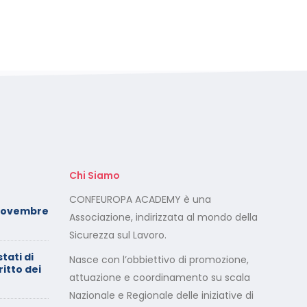
Chi Siamo
Foto dei minori sui social:
CONFEUROPA ACADEMY è una
Novembre
serve il consenso di
Associazione, indirizzata al mondo della
entrambi i genitori
Sicurezza sul Lavoro.
stati di
Calendario Corsi
Nasce con l’obbiettivo di promozione,
ritto dei
Videoconferenza Maggio –
attuazione e coordinamento su scala
Giugno 2026
Nazionale e Regionale delle iniziative di