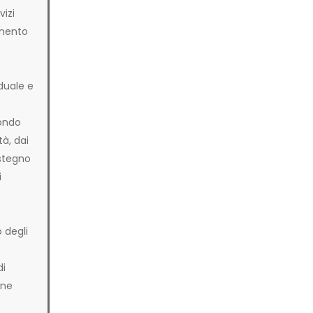
vizi
imento
iduale e
condo
tà, dai
ostegno
i
o degli
di
one