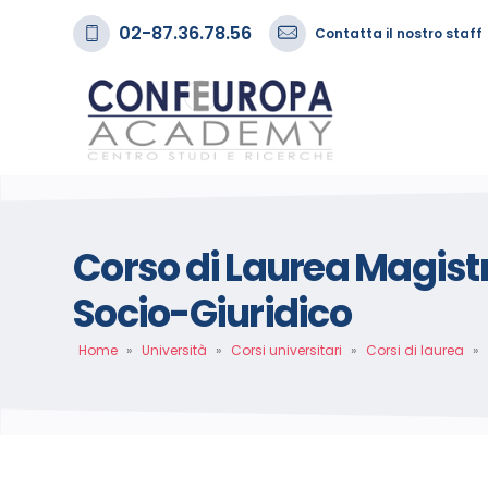
02-87.36.78.56
Contatta il nostro staff
Corso di Laurea Magist
Socio-Giuridico
Home
»
Università
»
Corsi universitari
»
Corsi di laurea
»