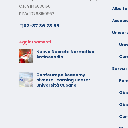
al
Calendario Corsi
M
C.F. 91145030150
Videoconferenza
Albo f
s
P.IVA 10768150962
Settembre – Ottobre 2025
Associa
02-87.36.78.56
rt
C
Calendario Corsi
w
Univers
Videoconferenza Giugno –
l
Luglio 2025
Aggiornamenti
Uni
C
Nuovo Decreto Normativa
 –
V
Cors
Antincendio
A
Servizi
Confeuropa Academy
C
diventa Learning Center
io –
V
Fon
Università Cusano
F
Obi
Obi
Cert