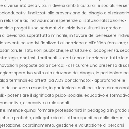
e diverse età della vita, in diversi ambiti culturali e sociali, nei ser
ocioeducativi finalizzati alla prevenzione del disagio e al reinser
 relazione ad individui con esperienze di istituzionalizzazione; •
ale progetti socioeducativi e iniziative culturali in grado di
ni di devianza, soprattutto minorile, in favore del benessere indiv
interventi educativi finalizzati all’adozione e all’affido familiare; •
osanitari, le istituzioni pubbliche, le strutture di accoglienza, se
 strategie, contesti territoriali, utenti (con attenzione a tutte le e
nnovazioni proposte dalla ricerca; • assicurare una presenza di s
gico-operativo volto alla riduzione del disagio, in particolare ne
malati terminali ed affetti da AIDS conclamato; • approfondire le
 e delinquenza minorile, in particolare, colti nelle loro dimensioni
li; • potenziare il significato psico-sociale, educativo e formativ
unicative, espressive e relazionali.
che
, intende quindi formare professionisti in pedagogia in grado 
che e pratiche, collegate sia al settore specifico della dimensi
ogettazione, coordinamento, gestione e valutazione di percorsi