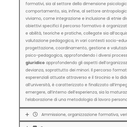
formativi, sia al settore della dimensione psicologi
comportamento, sia, infine, al settore antropologi
viviamo, come integrazione e inclusione di etnie div
obiettivi specifici il percorso formativo è organ
e abilità, teoriche e pratiche, collegate sia all’ac
valutazione pedagogica, in vari contesti socio-educ
progettazione, coordinamento, gestione e valutazion
psico-pedagogica, approfondendo i diversi proces
giuridico
approfondendo gli aspetti dell’organizzazi
devianza, soprattutto dei minori. Il percorso format
esperenziali attuate attraverso e il tirocinio e la did
all’università, è caratterizzato e finalizzato all’impe
emergere, all’interno dell’esperienza, sia la maturaz
l’elaborazione di una metodologia di lavoro persona
Ammissione, organizzazione formativa, ver