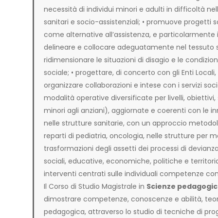
necessità di individui minori e adulti in difficoltà nell
sanitari e socio-assistenziali; • promuove progetti s
come alternative all’assistenza, e particolarmente in
delineare e collocare adeguatamente nel tessuto soci
ridimensionare le situazioni di disagio e le condizio
sociale; • progettare, di concerto con gli Enti Locali, 
organizzare collaborazioni e intese con i servizi soci
modalità operative diversificate per livelli, obiettivi,
minori agli anziani), aggiornate e coerenti con le i
nelle strutture sanitarie, con un approccio metodolo
reparti di pediatria, oncologia, nelle strutture per 
trasformazioni degli assetti dei processi di devianza
sociali, educative, economiche, politiche e territoria
interventi centrati sulle individuali competenze com
Il Corso di Studio Magistrale in
Scienze pedagogi
dimostrare competenze, conoscenze e abilità, teori
pedagogica, attraverso lo studio di tecniche di pr