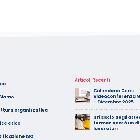
Articoli Recenti
amo
oto dei minori sui social:
Calendario Corsi
erve il consenso di
Videoconferenza 
 Siamo
ntrambi i genitori
– Dicembre 2025
uttura organizzativa
alendario Corsi
Il rilascio degli atte
ideoconferenza Maggio –
formazione: è un di
ice etico
iugno 2026
lavoratori
ificazione ISO