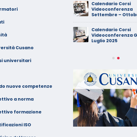
inimarket di Rozzano al
Calendario Corsi
ormatori
etaccio
Videoconferenza
Settembre – Ottob
ti
ade dalla sedia in smart
Calendario Corsi
orking, riconosciuto
ità
Videoconferenza G
’infortunio sul lavoro
Luglio 2025
versità Cusano
alendario Corsi
ideoconferenza Marzo –
i universitari
prile 2026
alendario Corsi
ideoconferenza Gennaio –
do nuove competenze
ebbraio 2026
ettivo a norma
ettivo formazione
ificazioni ISO