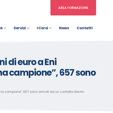
AREA FORMAZIONE
tà
Servizi
I Corsi
News
Contatti
i di euro a Eni
mana campione”, 657 sono
mana campione”, 657 sono arrivati da un contatto illecito