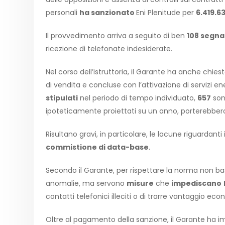
personali
ha sanzionato
Eni Plenitude per
6.419.6
Il provvedimento arriva a seguito di ben
108 segna
ricezione di telefonate indesiderate.
Nel corso dell’istruttoria, il Garante ha anche chies
di vendita e concluse con l’attivazione di servizi ene
stipulati
nel periodo di tempo individuato,
657
son
ipoteticamente proiettati su un anno, porterebbero 
Risultano gravi, in particolare, le lacune riguardanti 
commistione di data-base
.
Secondo il Garante, per rispettare la norma non bast
anomalie, ma servono
misure
che
impediscano
contatti telefonici illeciti o di trarre vantaggio ec
Oltre al pagamento della sanzione, il Garante ha im