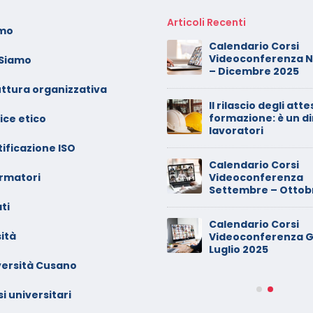
Articoli Recenti
amo
oto dei minori sui social:
Calendario Corsi
erve il consenso di
Videoconferenza 
 Siamo
ntrambi i genitori
– Dicembre 2025
uttura organizzativa
alendario Corsi
Il rilascio degli atte
ideoconferenza Maggio –
formazione: è un di
ice etico
iugno 2026
lavoratori
ificazione ISO
inimarket di Rozzano al
Calendario Corsi
ormatori
etaccio
Videoconferenza
Settembre – Ottob
ti
ade dalla sedia in smart
Calendario Corsi
orking, riconosciuto
ità
Videoconferenza G
’infortunio sul lavoro
Luglio 2025
versità Cusano
alendario Corsi
ideoconferenza Marzo –
i universitari
prile 2026