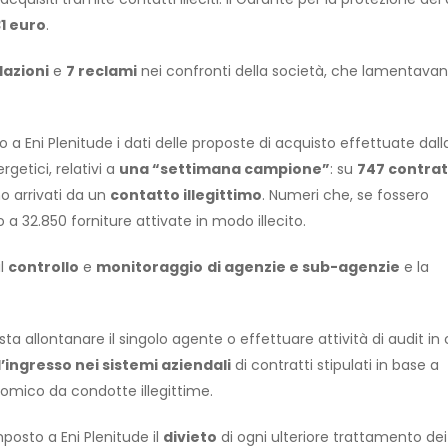
31 euro
.
lazioni
e
7 reclami
nei confronti della società, che lamentavan
to a Eni Plenitude i dati delle proposte di acquisto effettuate dall
rgetici, relativi a
una “settimana campione”
: su
747 contrat
o arrivati da un
contatto illegittimo
. Numeri che, se fossero
a 32.850 forniture attivate in modo illecito.
il
controllo
e
monitoraggio
di agenzie e sub-agenzie
e la
a allontanare il singolo agente o effettuare attività di audit in 
l’ingresso nei sistemi aziendali
di contratti stipulati in base a
onomico da condotte illegittime.
posto a Eni Plenitude il
divieto
di ogni ulteriore trattamento dei