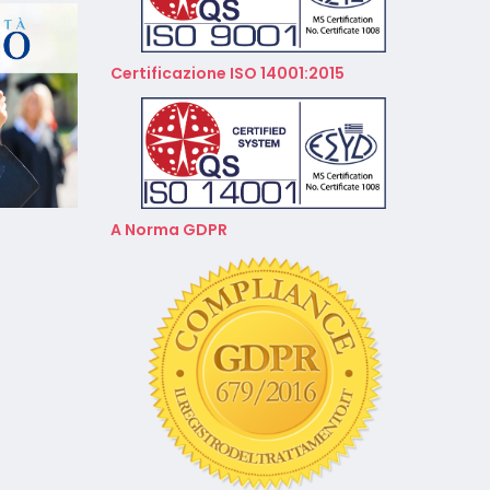
Calendario Corsi
Videoconferenza Gennaio –
Certificazione ISO 14001:2015
Febbraio 2026
A Norma GDPR