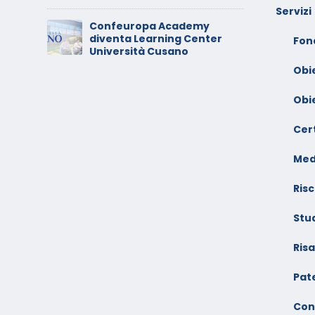
Servizi
Confeuropa Academy
C
diventa Learning Center
io –
V
Fon
Università Cusano
F
Obi
Obi
Cert
Med
Risc
Stu
Ris
Pate
Con