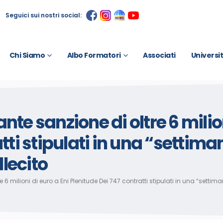
Seguici sui nostri social:
Chi Siamo
Albo Formatori
Associati
Universi
te sanzione di oltre 6 milion
atti stipulati in una “setti
llecito
 6 milioni di euro a Eni Plenitude Dei 747 contratti stipulati in una “setti