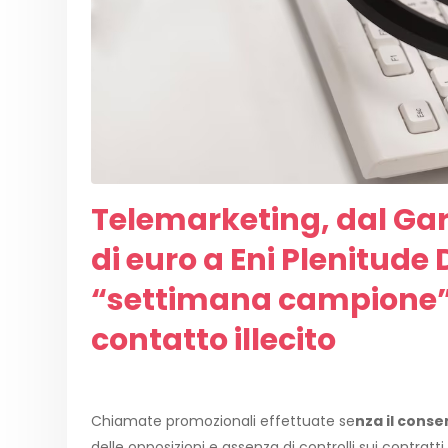
Telemarketing, dal Gara
di euro a Eni Plenitude 
“settimana campione”,
contatto illecito
Chiamate promozionali effettuate se
nza il conse
delle opposizioni e assenza di controlli sui contratti 