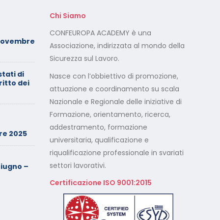
Chi Siamo
Foto dei minori sui social:
CONFEUROPA ACADEMY è una
Novembre
serve il consenso di
Associazione, indirizzata al mondo della
entrambi i genitori
Sicurezza sul Lavoro.
stati di
Calendario Corsi
Nasce con l’obbiettivo di promozione,
ritto dei
Videoconferenza Maggio –
attuazione e coordinamento su scala
Giugno 2026
Nazionale e Regionale delle iniziative di
Formazione, orientamento, ricerca,
Minimarket di Rozzano al
setaccio
addestramento, formazione
re 2025
universitaria, qualificazione e
riqualificazione professionale in svariati
Cade dalla sedia in smart
working, riconosciuto
settori lavorativi.
iugno –
l’infortunio sul lavoro
Certificazione ISO 9001:2015
Calendario Corsi
Videoconferenza Marzo –
Aprile 2026