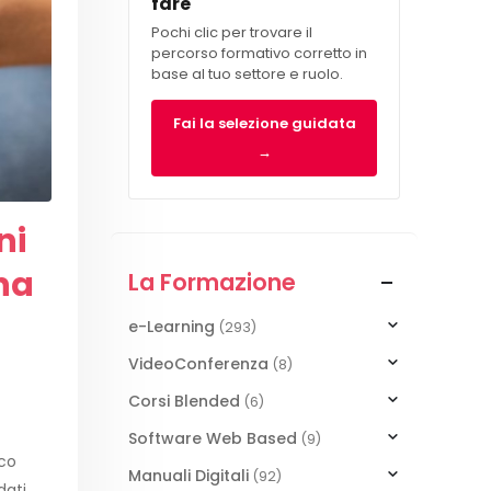
fare
Pochi clic per trovare il
percorso formativo corretto in
base al tuo settore e ruolo.
Fai la selezione guidata
→
ni
una
La Formazione
e-Learning
(293)
VideoConferenza
(8)
Corsi Blended
(6)
Software Web Based
(9)
ico
Manuali Digitali
(92)
dati