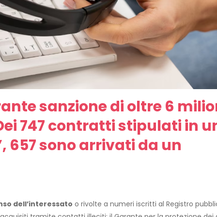
nte sanzione di oltre 6 milio
Dei 747 contratti stipulati in 
 657 sono arrivati da un
nso dell’interessato
o rivolte a numeri iscritti al Registro pubbl
acquisiti tramite contatti illeciti: il Garante per la protezione dei 