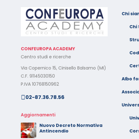
Chi si
l:
Calendario Corsi
F
Videoconferenza Novembre
s
Chi
– Dicembre 2025
e
Str
Il rilascio degli attestati di
C
CONFEUROPA ACADEMY
o –
formazione: è un diritto dei
V
Cod
Centro studi e ricerche
lavoratori
G
Cert
Via Copernico 15, Cinisello Balsamo (MI)
al
Calendario Corsi
M
C.F. 91145030150
Videoconferenza
Albo f
s
P.IVA 10768150962
Settembre – Ottobre 2025
Associa
02-87.36.78.56
rt
C
Calendario Corsi
w
Univers
Videoconferenza Giugno –
l
Luglio 2025
Aggiornamenti
Uni
C
Nuovo Decreto Normativa
 –
V
Cors
Antincendio
A