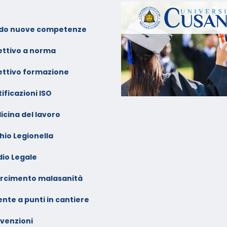
alendario Corsi
ideoconferenza Gennaio –
do nuove competenze
ebbraio 2026
ettivo a norma
ettivo formazione
ificazioni ISO
icina del lavoro
hio Legionella
dio Legale
arcimento malasanità
nte a punti in cantiere
venzioni