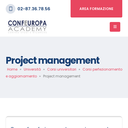
02-87.36.78.56
AREA FORMAZIONE
Project management
Home
»
Università
»
Corsi universitari
»
Corsi perfezionamento
e aggiornamento
»
Project management