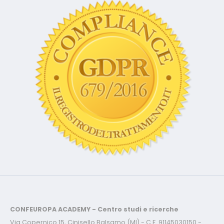
CONFEUROPA ACADEMY - Centro studi e ricerche
Via Copernico 15, Cinisello Balsamo (MI) - C.F. 91145030150 -