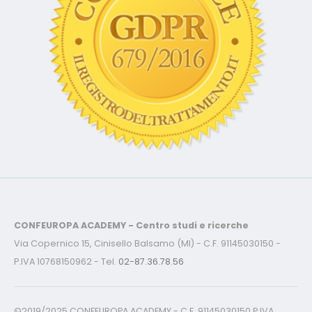
CONFEUROPA ACADEMY - Centro studi e ricerche
Via Copernico 15, Cinisello Balsamo (MI) - C.F. 91145030150 -
P.IVA 10768150962 - Tel.
02-87.36.78.56
©2019/2025 CONFEUROPA ACADEMY - C.F. 91145030150 P.IVA