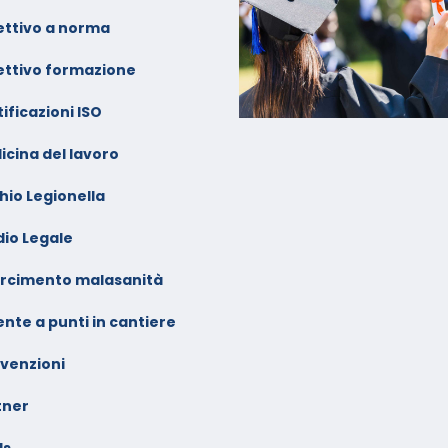
ebbraio 2026
ettivo a norma
ettivo formazione
ificazioni ISO
icina del lavoro
hio Legionella
dio Legale
arcimento malasanità
nte a punti in cantiere
venzioni
tner