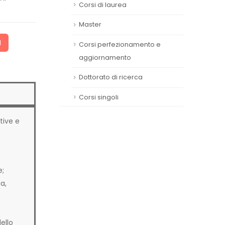
Corsi di laurea
Master
I
Corsi perfezionamento e
aggiornamento
Dottorato di ricerca
Corsi singoli
tive e
e;
a,
ello