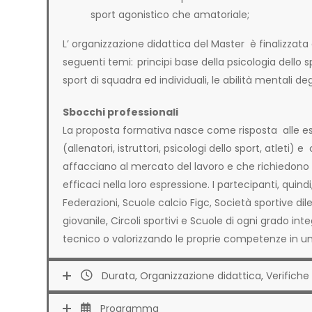
sport agonistico che amatoriale;
L’ organizzazione didattica del Master è finalizzat
seguenti temi:
principi base della psicologia dello s
sport di squadra ed individuali, le abilità mentali deg
Sbocchi professionali
La proposta formativa nasce come risposta alle es
(allenatori, istruttori, psicologi dello sport, atlet
affacciano al mercato del lavoro e che richiedon
efficaci nella loro espressione. I partecipanti, quin
Federazioni, Scuole calcio Figc, Società sportive dile
giovanile, Circoli sportivi e Scuole di ogni grado int
tecnico o valorizzando le proprie competenze in una
Durata, Organizzazione didattica, Verifiche 
Programma