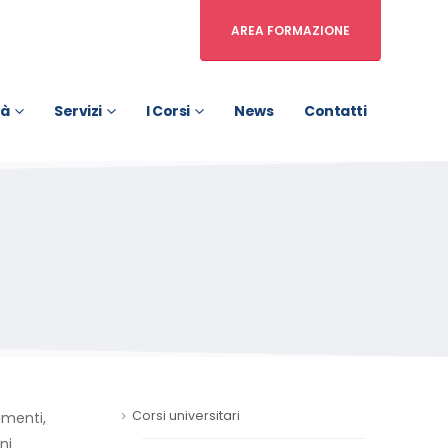
AREA FORMAZIONE
tà
Servizi
I Corsi
News
Contatti
Corsi universitari
imenti,
ni