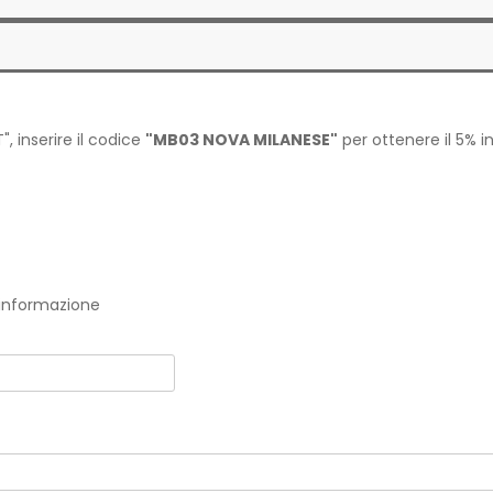
", inserire il codice
"MB03 NOVA MILANESE"
per ottenere il 5% i
a informazione