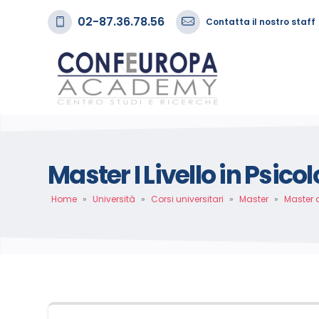
02-87.36.78.56
Contatta il nostro staff
Master I Livello in Psico
Home
»
Università
»
Corsi universitari
»
Master
»
Master 