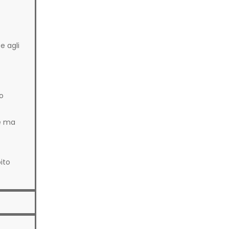
e agli
o
ne ma
bito