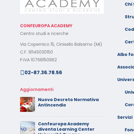
Videoconferenza Novembre
s
Chi
– Dicembre 2025
e
Str
Il rilascio degli attestati di
C
CONFEUROPA ACADEMY
o –
formazione: è un diritto dei
V
Cod
Centro studi e ricerche
lavoratori
G
Cert
Via Copernico 15, Cinisello Balsamo (MI)
al
Calendario Corsi
M
C.F. 91145030150
Videoconferenza
Albo f
s
P.IVA 10768150962
Settembre – Ottobre 2025
Associa
02-87.36.78.56
rt
C
Calendario Corsi
w
Univers
Videoconferenza Giugno –
l
Luglio 2025
Aggiornamenti
Uni
C
Nuovo Decreto Normativa
 –
V
Cors
Antincendio
A
Servizi
Confeuropa Academy
C
diventa Learning Center
io –
V
Fon