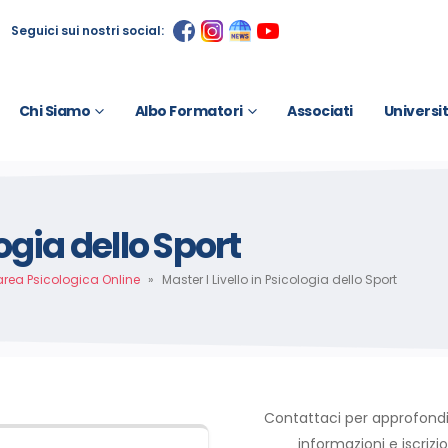
Seguici sui nostri social:
Chi Siamo
Albo Formatori
Associati
Universi
logia dello Sport
area Psicologica Online
»
Master I Livello in Psicologia dello Sport
Contattaci per approfond
informazioni e iscrizio