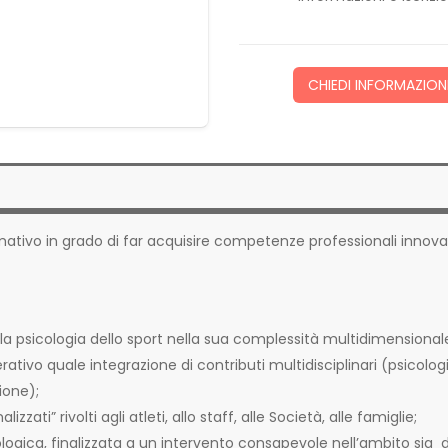
CHIEDI INFORMAZION
rmativo in grado di far acquisire competenze professionali innova
la psicologia dello sport nella sua complessità multidimensional
ativo quale integrazione di contributi multidisciplinari (psicologi
ione);
zati” rivolti agli atleti, allo staff, alle Società, alle famiglie;
ica, finalizzata a un intervento consapevole nell’ambito sia d