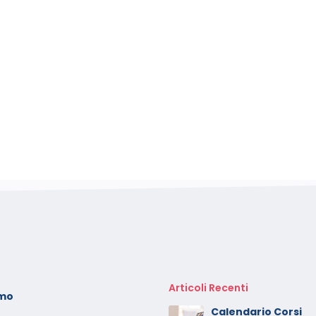
Articoli Recenti
amo
oto dei minori sui social:
Calendario Corsi