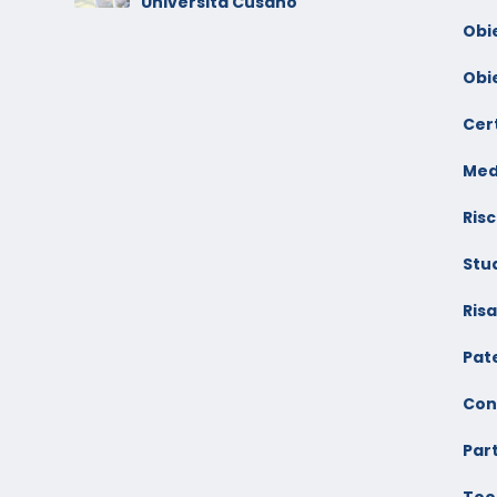
Università Cusano
F
Obi
Obi
Cert
Med
Risc
Stu
Ris
Pate
Con
Par