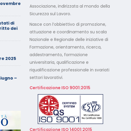
Novembre
serve il consenso di
Associazione, indirizzata al mondo della
entrambi i genitori
Sicurezza sul Lavoro.
stati di
Calendario Corsi
Nasce con l’obbiettivo di promozione,
ritto dei
Videoconferenza Maggio –
attuazione e coordinamento su scala
Giugno 2026
Nazionale e Regionale delle iniziative di
Formazione, orientamento, ricerca,
Minimarket di Rozzano al
setaccio
addestramento, formazione
re 2025
universitaria, qualificazione e
riqualificazione professionale in svariati
Cade dalla sedia in smart
working, riconosciuto
settori lavorativi.
iugno –
l’infortunio sul lavoro
Certificazione ISO 9001:2015
Calendario Corsi
Videoconferenza Marzo –
Aprile 2026
Calendario Corsi
Videoconferenza Gennaio –
Certificazione ISO 14001:2015