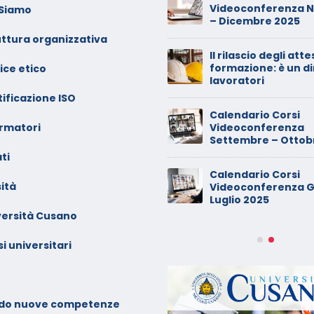
erve il consenso di
Videoconferenza 
 Siamo
ntrambi i genitori
– Dicembre 2025
uttura organizzativa
alendario Corsi
Il rilascio degli atte
ideoconferenza Maggio –
formazione: è un di
ice etico
iugno 2026
lavoratori
ificazione ISO
inimarket di Rozzano al
Calendario Corsi
ormatori
etaccio
Videoconferenza
Settembre – Ottob
ti
ade dalla sedia in smart
Calendario Corsi
orking, riconosciuto
ità
Videoconferenza G
’infortunio sul lavoro
Luglio 2025
versità Cusano
alendario Corsi
ideoconferenza Marzo –
i universitari
prile 2026
alendario Corsi
ideoconferenza Gennaio –
do nuove competenze