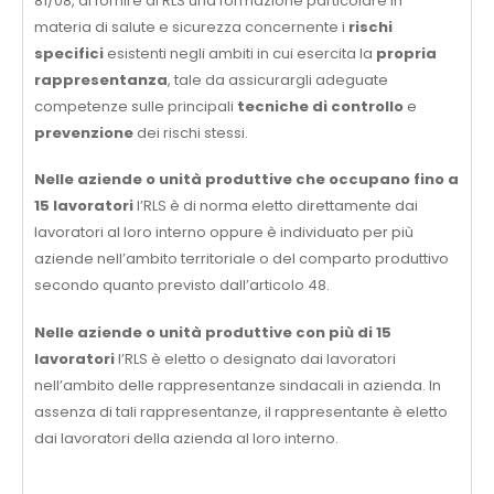
81/08, di fornire al RLS una formazione particolare in
materia di salute e sicurezza concernente i
rischi
specifici
esistenti negli ambiti in cui esercita la
propria
rappresentanza
, tale da assicurargli adeguate
competenze sulle principali
tecniche di controllo
e
prevenzione
dei rischi stessi.
Nelle aziende o unità produttive che occupano fino a
15 lavoratori
l’RLS è di norma eletto direttamente dai
lavoratori al loro interno oppure è individuato per più
aziende nell’ambito territoriale o del comparto produttivo
secondo quanto previsto dall’articolo 48.
Nelle aziende o unità produttive con più di 15
lavoratori
l’RLS è eletto o designato dai lavoratori
nell’ambito delle rappresentanze sindacali in azienda. In
assenza di tali rappresentanze, il rappresentante è eletto
dai lavoratori della azienda al loro interno.